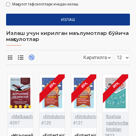
Маҳсулот тафсилотлари ичидан излаш
ИЗЛАШ
Излаш учун кирилган маълумотлар бўйича
маҳсулотлар
ЙЎҚ
ЙЎҚ
ЙЎҚ
«Matbaachi»
«Kitobdornashr»
«Kitobdornashr»
Boshqa
4397
4120
4121
nashriyotlar
kitoblari
«Қуръоний
«Entertaining
«Entertaining
3823