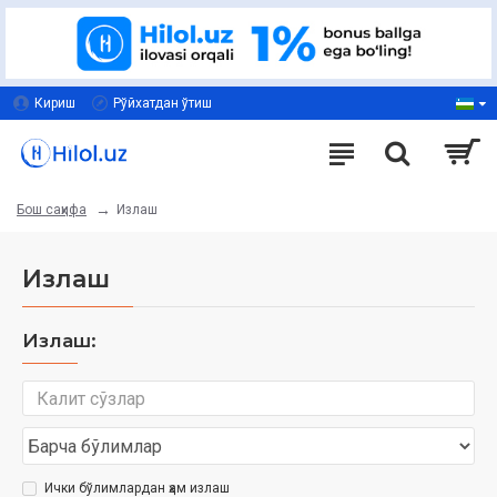
Кириш
Рўйхатдан ўтиш
Излаш
Бош саҳифа
Излаш
Излаш:
Ички бўлимлардан ҳам излаш