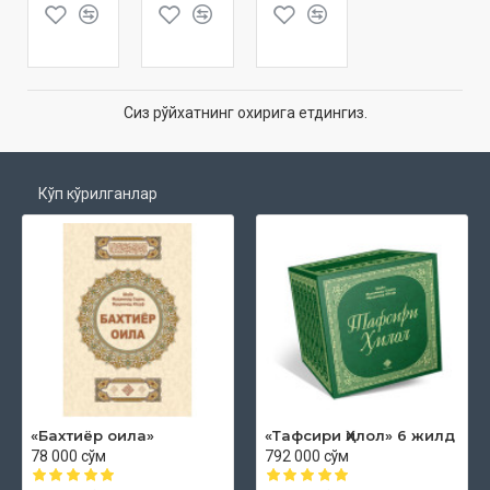
Сиз рўйхатнинг охирига етдингиз.
Кўп кўрилганлар
«Бахтиёр оила»
«Тафсири Ҳилол» 6 жилд
78 000 сўм
792 000 сўм