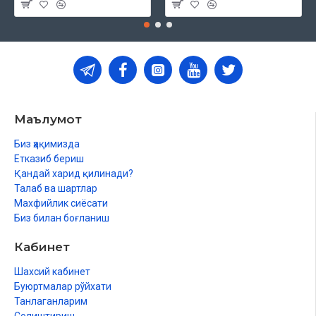
Маълумот
Биз ҳақимизда
Етказиб бериш
Қандай харид қилинади?
Талаб ва шартлар
Махфийлик сиёсати
Биз билан боғланиш
Кабинет
Шахсий кабинет
Буюртмалар рўйхати
Танлаганларим