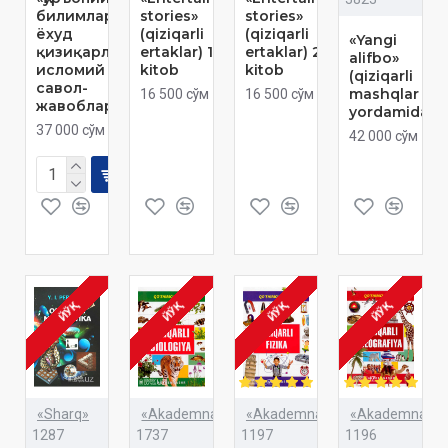
билимлар
stories»‎
stories»‎
ёхуд
(qiziqarli
(qiziqarli
«Yangi
қизиқарли
ertaklar) 1-
ertaklar) 2-
alifbo»
исломий
kitob
kitob
(qiziqarli
савол-
mashqlar
16 500 сўм
16 500 сўм
жавоблар»
yordamida)
37 000 сўм
42 000 сўм
ЙЎҚ
ЙЎҚ
ЙЎҚ
ЙЎҚ
«Sharq»
«Akademnashr»
«Akademnashr»
«Akademnashr
1287
1737
1197
1196