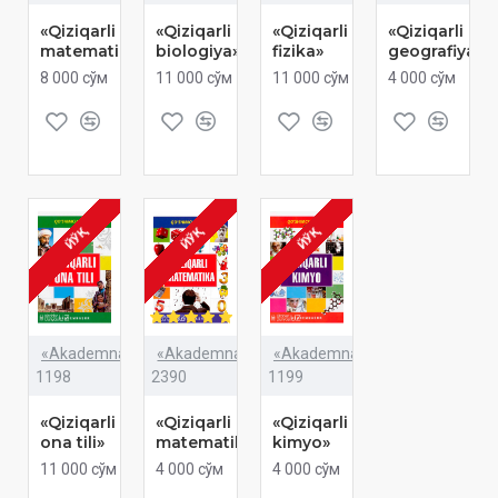
«Qiziqarli
«Qiziqarli
«Qiziqarli
«Qiziqarli
matematika»
biologiya»
fizika»
geografiya»
8 000 сўм
11 000 сўм
11 000 сўм
4 000 сўм
ЙЎҚ
ЙЎҚ
ЙЎҚ
«Akademnashr»
«Akademnashr»
«Akademnashr»
1198
2390
1199
«Qiziqarli
«Qiziqarli
«Qiziqarli
ona tili»
matematika»
kimyo»
11 000 сўм
4 000 сўм
4 000 сўм