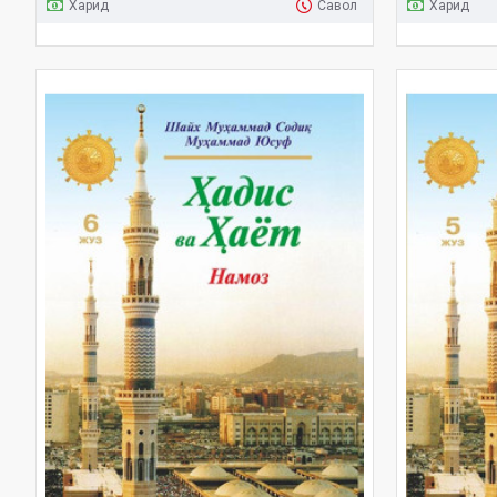
Харид
Савол
Харид