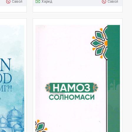
Савол
Харид
Савол