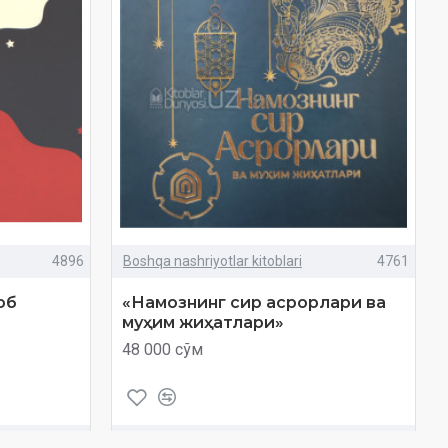
4896
Boshqa nashriyotlar kitoblari
4761
об
«Намознинг сир асрорлари ва
муҳим жиҳатлари»
48 000 сўм
Савол
Харид
Савол