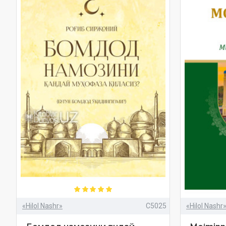
«Hilol Nashr»
C5025
«Hilol Nashr