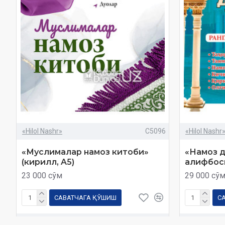
«Hilol Nashr»
C5096
«Hilol Nashr
«Муслималар намоз китоби»
«Намоз д
(кирилл, A5)
алифбос
23 000 сўм
29 000 сў
САВАТЧАГА ҚЎШИШ
С
Харид
Савол
Харид