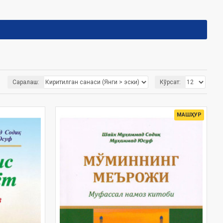
Саралаш:
Кўрсат:
МАШҲУР