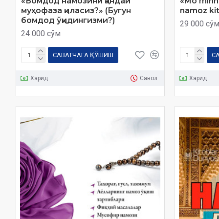
«Бомдод намозини қандай
«Mo‘minni
муҳофаза қиласиз?» (Бугун
namoz ki
бомдод ўқидингизми?)
29 000 сў
24 000 сўм
САВАТЧАГА ҚЎШИШ
С
Харид
Савол
Харид