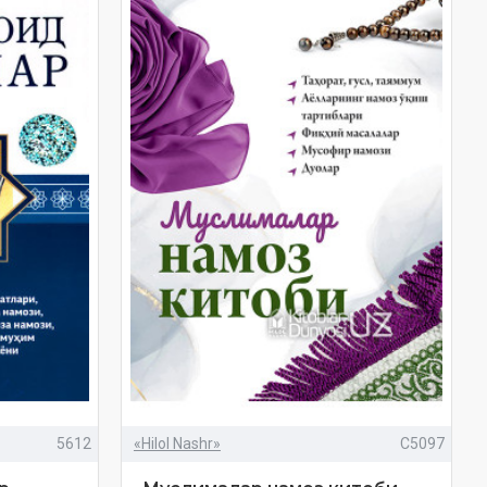
5612
«Hilol Nashr»
C5097