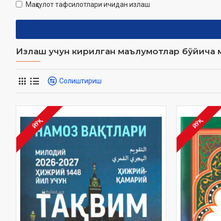
Маҳсулот тафсилотлари ичидан излаш
Излаш учун кирилган маълумотлар бўйича м
Солиштириш
ЙЎҚ
ЙЎҚ