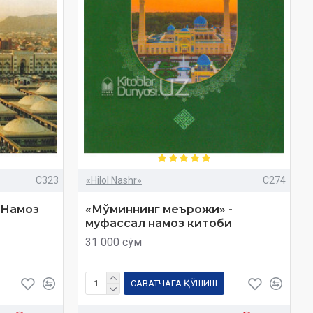
C323
«Hilol Nashr»
C274
. Намоз
«Мўминнинг меърожи» -
муфассал намоз китоби
31 000 сўм
САВАТЧАГА ҚЎШИШ