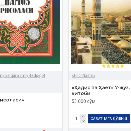
y xalqaro ilmiy-tadqiqot
«Hilol Nashr»
«Ҳадис ва Ҳаёт» 7-жуз
китоби
рисоласи»
53 000 сўм
м
САВАТЧАГА ҚЎШИШ