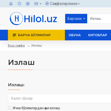
Саҳифаларимиз
Барчаси
БАРЧА БЎЛИМЛАР
ОБУНА
КИТОБЛАР
Бош саҳифа
Излаш
Излаш
Излаш:
Ички бўлимлардан ҳам излаш