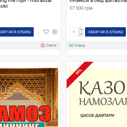
ng meʼroji» - mufassal
«Намозга оид фатвола
tobi
37 500 сўм
м
АВАТЧАГА ҚЎШИШ
САВАТЧАГА ҚЎШИШ
Савол
Харид
ЙЎҚ