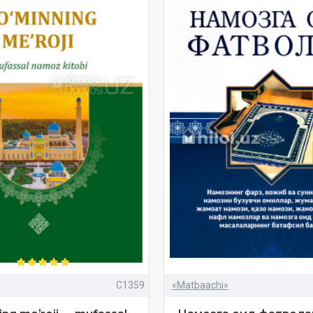
»
C1359
«Matbaachi»