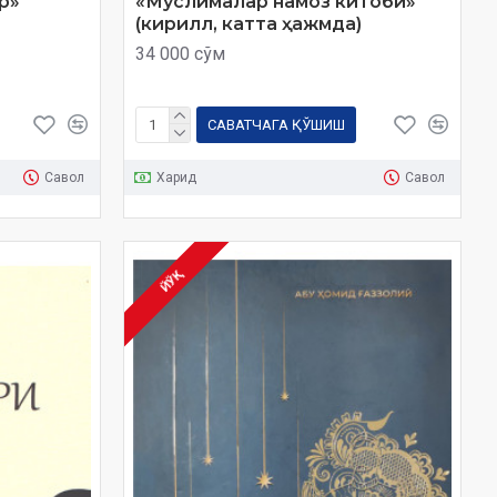
р»
«Муслималар намоз китоби»
(кирилл, катта ҳажмда)
34 000 сўм
САВАТЧАГА ҚЎШИШ
Савол
Харид
Савол
ЙЎҚ