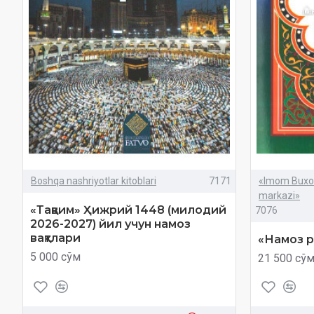
Boshqa nashriyotlar kitoblari
7171
«Imom Buxori
markazi»
«Тақвим» Ҳижрий 1448 (милодий
7076
2026-2027) йил учун намоз
вақтлари
«Намоз 
5 000 сўм
21 500 сў