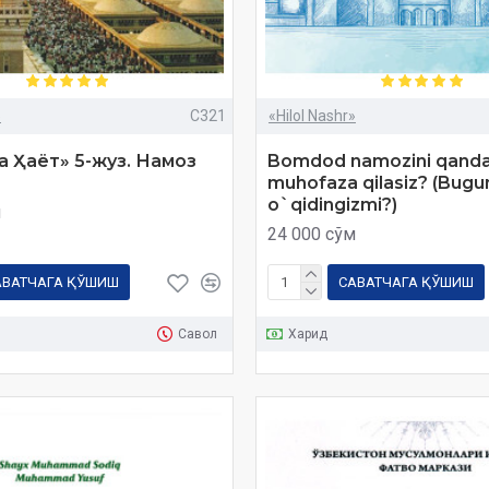
»
C321
«Hilol Nashr»
а Ҳаёт» 5-жуз. Намоз
Bomdod namozini qand
muhofaza qilasiz? (Bug
o`qidingizmi?)
м
24 000 сўм
АВАТЧАГА ҚЎШИШ
САВАТЧАГА ҚЎШИШ
Савол
Харид