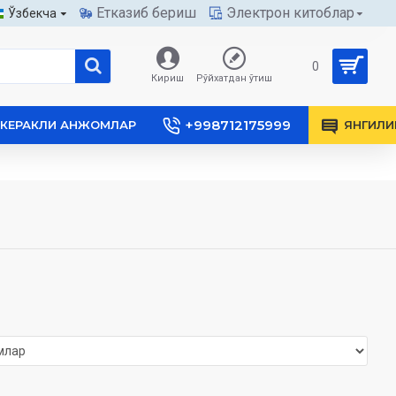
Етказиб бериш
Электрон китоблар
Ўзбекча
0
Кириш
Рўйхатдан ўтиш
+998712175999
КЕРАКЛИ АНЖОМЛАР
ЯНГИЛИ