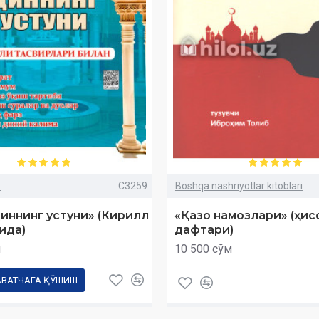
»
C3259
Boshqa nashriyotlar kitoblari
иннинг устуни» (Кирилл
«Қазо намозлари» (ҳис
ида)
дафтари)
м
10 500 сўм
АВАТЧАГА ҚЎШИШ
Савол
Харид