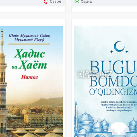
Савол
Харид