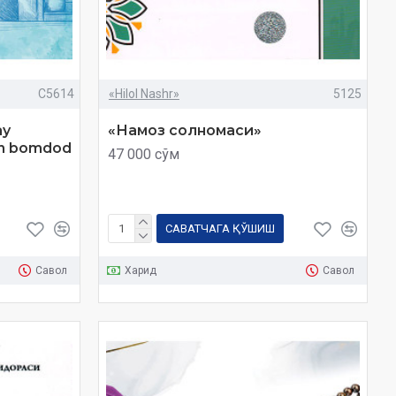
C5614
«Hilol Nashr»
5125
ay
«Намоз солномаси»
un bomdod
47 000 сўм
САВАТЧАГА ҚЎШИШ
Савол
Харид
Савол