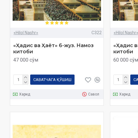
«Hilol Nashr»
C322
«Hilol Nashr
«Ҳадис ва Ҳаёт» 6-жуз. Намоз
«Ҳадис в
китоби
китоби
47 000 сўм
60 000 сў
САВАТЧАГА ҚЎШИШ
С
Харид
Савол
Харид