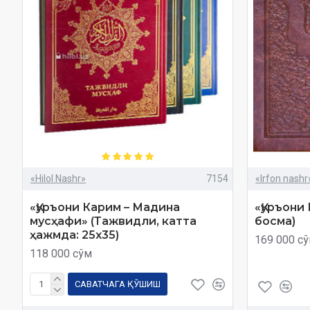
«Hilol Nashr»
7154
«Irfon nashr
«Қуръони Карим – Мадина
«Қуръони
мусҳафи» (Тажвидли, катта
босма)
ҳажмда: 25x35)
169 000 с
118 000 сўм
САВАТЧАГА ҚЎШИШ