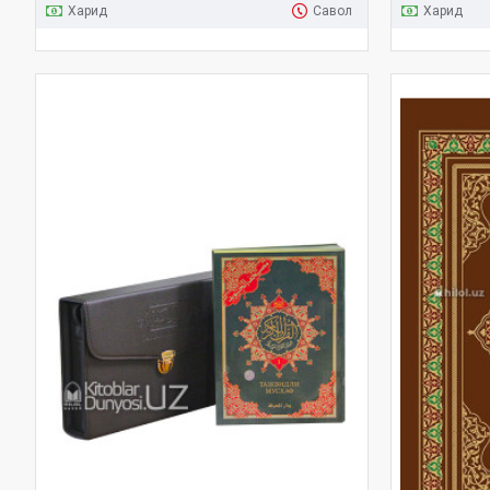
Харид
Савол
Харид