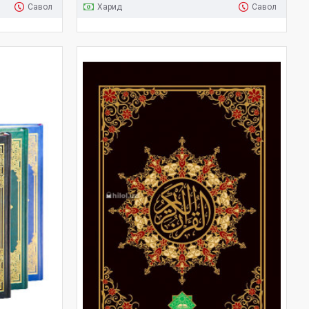
Савол
Харид
Савол