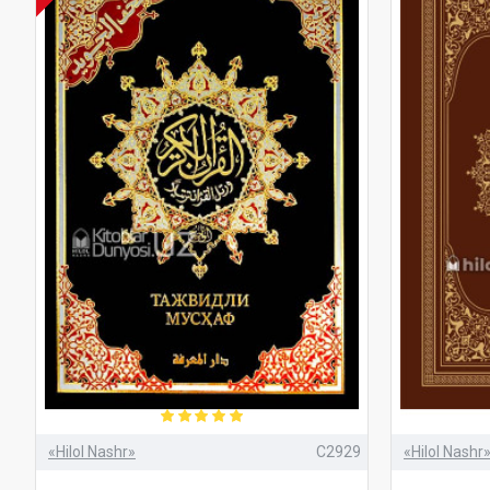
«Hilol Nashr»
C2929
«Hilol Nashr