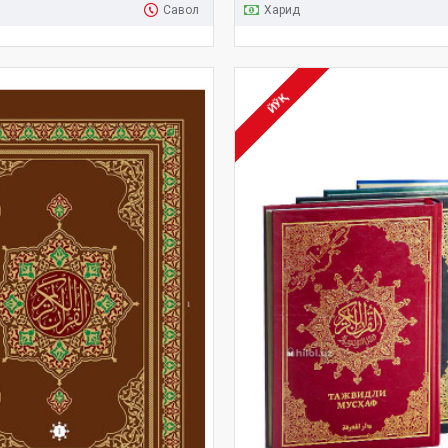
Савол
Харид
ЙЎҚ