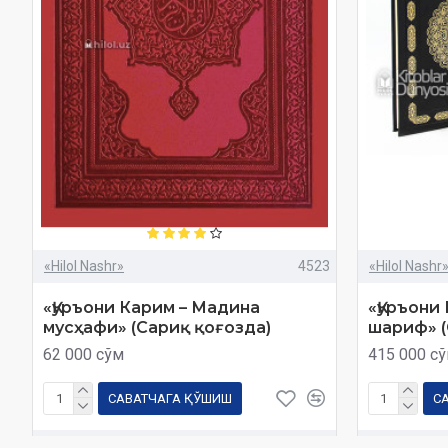
«Hilol Nashr»
4523
«Hilol Nashr
«Қуръони Карим – Мадина
«Қуръони
мусҳафи» (Сариқ қоғозда)
шариф» (
62 000 сўм
415 000 с
САВАТЧАГА ҚЎШИШ
С
Харид
Савол
Харид