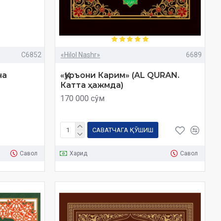
C6852
«Hilol Nashr»
6689
на
«Қуръони Карим» (AL QURAN.
Катта ҳажмда)
170 000 сўм
САВАТЧАГА ҚЎШИШ
Савол
Харид
Савол