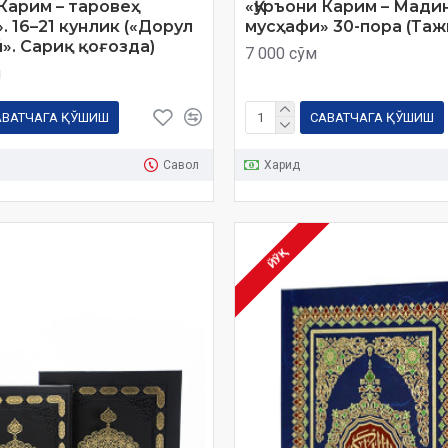
 Карим – таровеҳ
«Қуръони Карим – Мади
. 16–21 кунлик («Дорул
мусҳафи» 30-пора (Таж
». Сариқ қоғозда)
7 000 сўм
м
АВАТЧАГА ҚЎШИШ
САВАТЧАГА ҚЎШИШ
Савол
Харид
ЙЎҚ