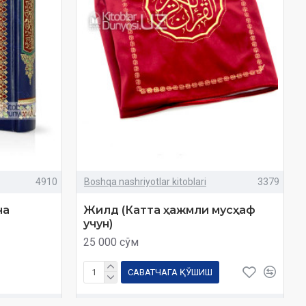
4910
Boshqa nashriyotlar kitoblari
3379
на
Жилд (Катта ҳажмли мусҳаф
учун)
25 000 сўм
САВАТЧАГА ҚЎШИШ
Савол
Харид
Савол