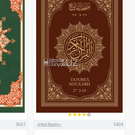
3607
«Hilol Nashr»
5404