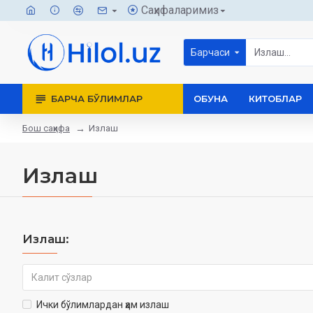
Саҳифаларимиз
Барчаси
БАРЧА БЎЛИМЛАР
ОБУНА
КИТОБЛАР
Бош саҳифа
Излаш
Излаш
Излаш:
Ички бўлимлардан ҳам излаш