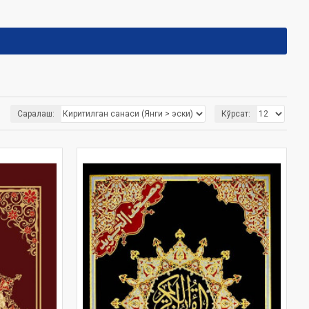
Саралаш:
Кўрсат: