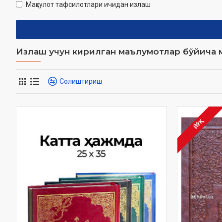
Маҳсулот тафсилотлари ичидан излаш
Излаш учун кирилган маълумотлар бўйича м
Солиштириш
ЙЎҚ