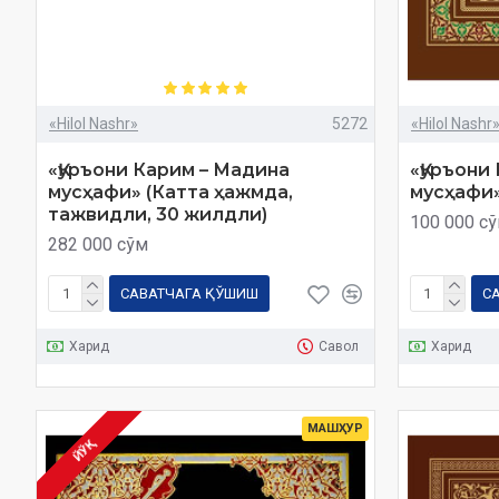
«Hilol Nashr»
5272
«Hilol Nashr
«Қуръони Карим – Мадина
«Қуръони
мусҳафи» (Катта ҳажмда,
мусҳафи»
тажвидли, 30 жилдли)
100 000 с
282 000 сўм
САВАТЧАГА ҚЎШИШ
С
Харид
Савол
Харид
МАШҲУР
ЙЎҚ