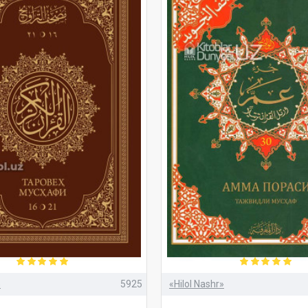
»
5925
«Hilol Nashr»