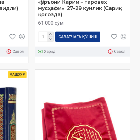
на
«Қуръони Карим – таровеҳ
видли)
мусҳафи». 27–29 кунлик (Сариқ
қоғозда)
61 000 сўм
САВАТЧАГА ҚЎШИШ
Савол
Харид
Савол
МАШҲУР