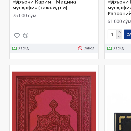
«Қуръони Карим – Мадина
«Қуръони
мусҳафи» (тажвидли)
мусҳафи»
Ғавсоний
75 000 сўм
61 000 сў
С
Харид
Савол
Харид