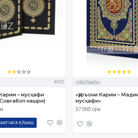
»
4923
«Hilol Nashr»
 Карим – мусҳафи
«Қуръони Карим – Мади
Совғабоп нашри)
мусҳафи»
ўм
57 000 сўм
АВАТЧАГА ҚЎШИШ
Савол
Харид