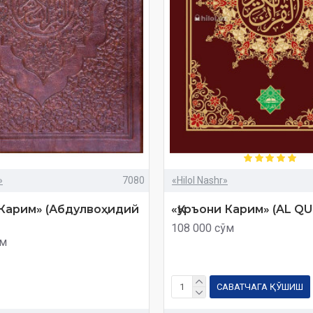
»
7080
«Hilol Nashr»
 Карим» (Абдулвоҳидий
«Қуръони Карим» (AL Q
108 000 сўм
ўм
САВАТЧАГА ҚЎШИШ