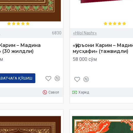
»
6830
«Hilol Nashr»
 Карим – Мадина
«Қуръони Карим – Мади
 (30 жилдли)
мусҳафи» (тажвидли)
ўм
58 000 сўм
АВАТЧАГА ҚЎШИШ
Савол
Харид