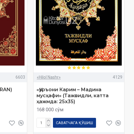
6603
«Hilol Nashr»
4129
URAN)
«Қуръони Карим – Мадина
мусҳафи» (Тажвидли, катта
ҳажмда: 25x35)
168 000 сўм
САВАТЧАГА ҚЎШИШ