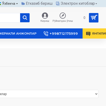
Етказиб бериш
Электрон китоблар
Ўзбекча
0
Кириш
Рўйхатдан ўтиш
+998712175999
КЕРАКЛИ АНЖОМЛАР
ЯНГИЛИ