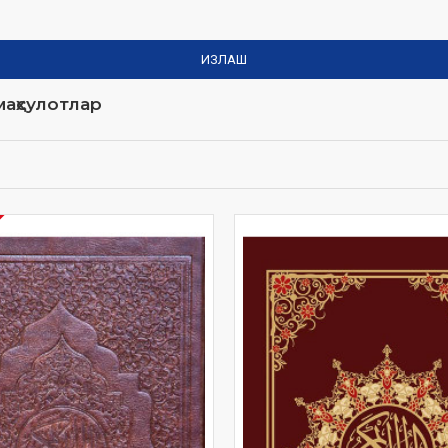
ИЗЛАШ
аҳсулотлар