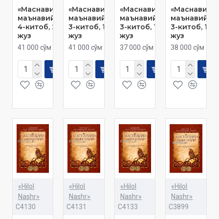
«Маснавийи
«Маснавийи
«Маснавийи
«Маснавийи
маънавий»
маънавий»
маънавий»
маънавий»
4-китоб, 20-
3-китоб, 17-
3-китоб, 19-
3-китоб, 13-
жуз
жуз
жуз
жуз
41 000 сўм
41 000 сўм
37 000 сўм
38 000 сўм
«Hilol
«Hilol
«Hilol
«Hilol
Nashr»
Nashr»
Nashr»
Nashr»
C4130
C4131
C4133
C3899