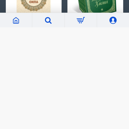
«Бахтиёр оила»
«Тафсири Ҳилол» 6 жилд
78 000 сўм
792 000 сўм
Маълумот
Биз ҳақимизда
Етказиб бериш
Қандай харид қилинади?
Талаб ва шартлар
Махфийлик сиёсати