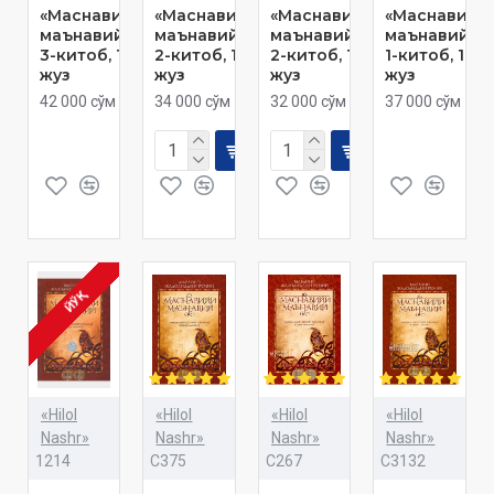
«Маснавийи
«Маснавийи
«Маснавийи
«Маснавийи
маънавий»
маънавий»
маънавий»
маънавий»
3-китоб, 18-
2-китоб, 11-
2-китоб, 10-
1-китоб, 1-
жуз
жуз
жуз
жуз
42 000 сўм
34 000 сўм
32 000 сўм
37 000 сўм
ЙЎҚ
«Hilol
«Hilol
«Hilol
«Hilol
Nashr»
Nashr»
Nashr»
Nashr»
1214
C375
C267
C3132