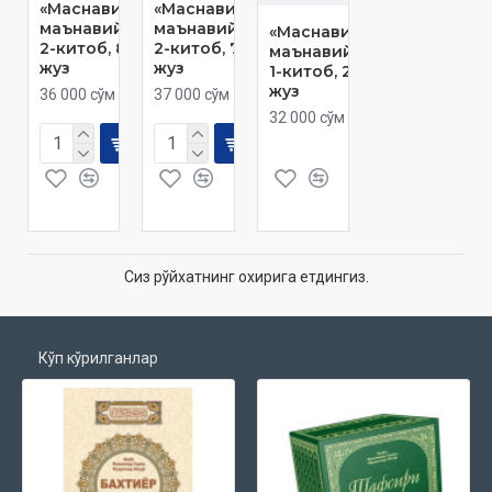
«Маснавийи
«Маснавийи
маънавий»
маънавий»
«Маснавийи
2-китоб, 8-
2-китоб, 7-
маънавий»
жуз
жуз
1-китоб, 2-
жуз
36 000 сўм
37 000 сўм
32 000 сўм
Сиз рўйхатнинг охирига етдингиз.
Кўп кўрилганлар