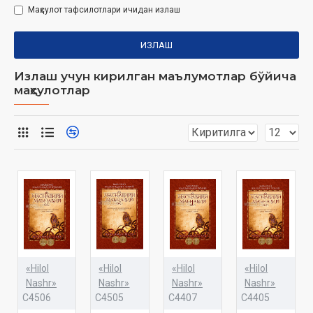
Маҳсулот тафсилотлари ичидан излаш
ИЗЛАШ
Излаш учун кирилган маълумотлар бўйича
маҳсулотлар
«Hilol
«Hilol
«Hilol
«Hilol
Nashr»
Nashr»
Nashr»
Nashr»
C4506
C4505
C4407
C4405