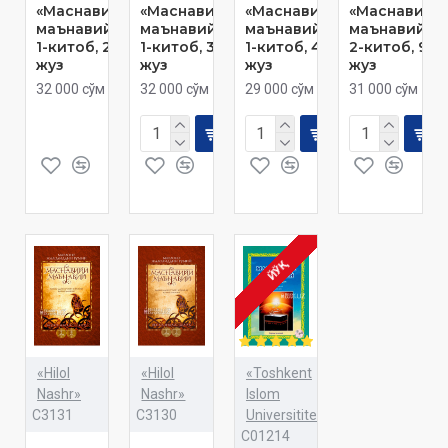
«Маснавийи
«Маснавийи
«Маснавийи
«Маснавийи
маънавий»
маънавий»
маънавий»
маънавий»
1-китоб, 2-
1-китоб, 3-
1-китоб, 4-
2-китоб, 9-
жуз
жуз
жуз
жуз
32 000 сўм
32 000 сўм
29 000 сўм
31 000 сўм
ЙЎҚ
«Hilol
«Hilol
«Toshkent
Nashr»
Nashr»
Islom
C3131
C3130
Universititeti»
C01214