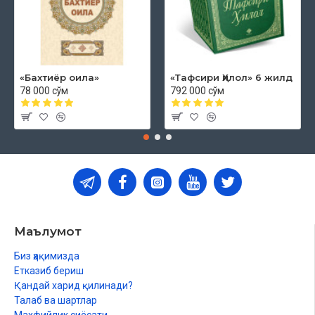
«Бахтиёр оила»
«Тафсири Ҳилол» 6 жилд
78 000 сўм
792 000 сўм
Маълумот
Биз ҳақимизда
Етказиб бериш
Қандай харид қилинади?
Талаб ва шартлар