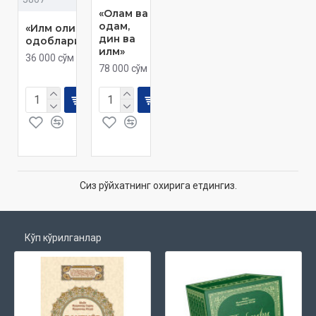
«Олам ва
одам,
«Илм олиш
дин ва
одоблари»
илм»
36 000 сўм
78 000 сўм
Сиз рўйхатнинг охирига етдингиз.
Кўп кўрилганлар