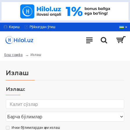
Кириш
Рўйхатдан ўтиш
Излаш
Бош саҳифа
Излаш
Излаш:
Ички бўлимлардан ҳам излаш