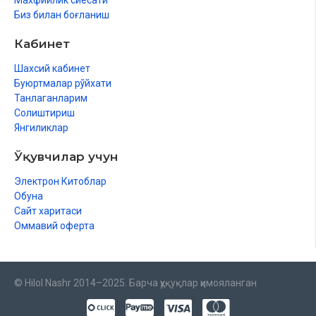
Махфийлик сиёсати
Биз билан боғланиш
Кабинет
Шахсий кабинет
Буюртмалар рўйхати
Танлаганларим
Солиштириш
Янгиликлар
Ўқувчилар учун
Электрон Китоблар
Обуна
Сайт харитаси
Оммавий оферта
© Hilol Nashr 2014–2025. Барча ҳуқуқлар ҳимояланган