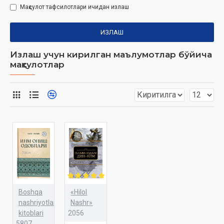
Маҳсулот тафсилотлари ичидан излаш
ИЗЛАШ
Излаш учун кирилган маълумотлар бўйича
маҳсулотлар
Boshqa
«Hilol
nashriyotlar
Nashr»
kitoblari
2056
5807