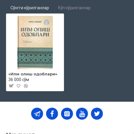
Сўнгги кўрилганлар
Кўп кўрилганлар
«Илм олиш одоблари»
36 000 сўм