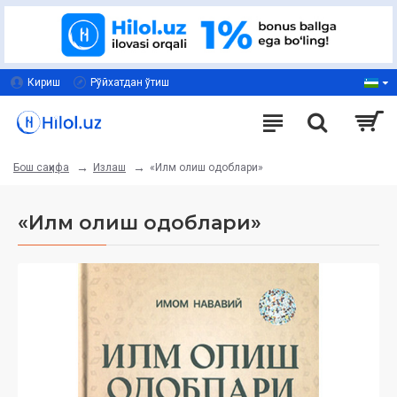
Кириш
Рўйхатдан ўтиш
Излаш
«Илм олиш одоблари»
Бош саҳифа
«Илм олиш одоблари»