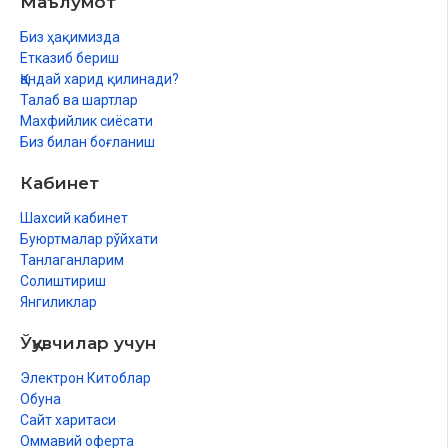
Маълумот
Биз ҳақимизда
Етказиб бериш
Қандай харид қилинади?
Талаб ва шартлар
Махфийлик сиёсати
Биз билан боғланиш
Кабинет
Шахсий кабинет
Буюртмалар рўйхати
Танлаганларим
Солиштириш
Янгиликлар
Ўқувчилар учун
Электрон Китоблар
Обуна
Сайт харитаси
Оммавий оферта