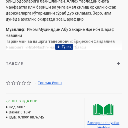
олиш одобларига бағишланган. Аллоҳ таолодан бизга
манфаатли илм бериши ва унга амал қилиш орқали юксак
даражаларга кўтаришини сўраб дуо қиламиз. Зеро, илм
дунёда азизлик, охиратда эса шарафдир.
Муаллиф:
Имом Муҳйиддин Абу Закариё Яҳё ибн Шараф
Нававий
Таржимон ва нашрга тайёрловчи:
Ёрқинжон Сайдалиев
Нашриёт:
«Hilol-Nashr» нашриёт-матбааси
Сана:
2025 йил
ISBN:
978-9910-8767-4-5
ТАВСИЯ
Хажми:
112 бет
Ўлчами:
84х108 1/32
Муқоваси:
Қаттиқ
-
Тавсия ёзиш
Ўзбекистон Республикаси Дин ишлари бўйича қўмитанинг
СОТУВДА БОР
2025-йил 11 апрелдаги № 03-07/2306-сонли хулосаси
Код:
5807
асосида тайёрланди.
Вазни:
0.16кг
ISBN:
9789910876745
Boshqa nashriyotlar