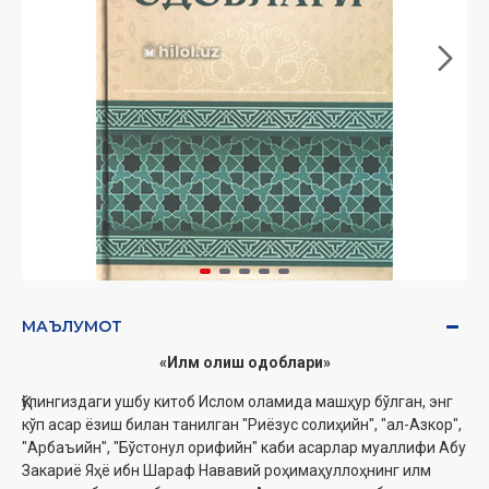
МАЪЛУМОТ
«
Илм олиш одоблари
»
Қўлингиздаги ушбу китоб Ислом оламида машҳур бўлган, энг
кўп асар ёзиш билан танилган "Риёзус солиҳийн", "ал-Азкор",
"Арбаъийн", "Бўстонул орифийн" каби асарлар муаллифи Абу
Закариё Яҳё ибн Шараф Нававий роҳимаҳуллоҳнинг илм