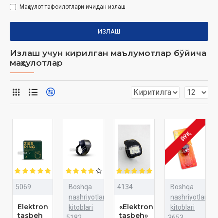
Маҳсулот тафсилотлари ичидан излаш
ИЗЛАШ
Излаш учун кирилган маълумотлар бўйича
маҳсулотлар
ЙЎҚ
5069
Boshqa
4134
Boshqa
nashriyotlar
nashriyotlar
Elektron
«Elektron
kitoblari
kitoblari
tasbeh
tasbeh»
5182
3653