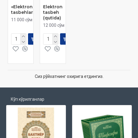
«Elektron
Elektron
tasbehlar»
tasbeh
(qutida)
11 000 сўм
12 000 сўм
Сиз рўйхатнинг охирига етдингиз.
Кўп кўрилганлар