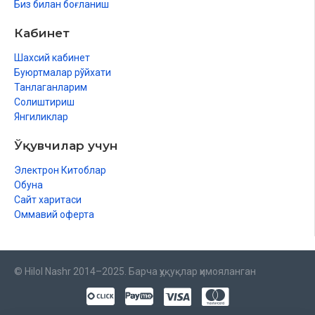
Биз билан боғланиш
Кабинет
Шахсий кабинет
Буюртмалар рўйхати
Танлаганларим
Солиштириш
Янгиликлар
Ўқувчилар учун
Электрон Китоблар
Обуна
Сайт харитаси
Оммавий оферта
© Hilol Nashr 2014–2025. Барча ҳуқуқлар ҳимояланган