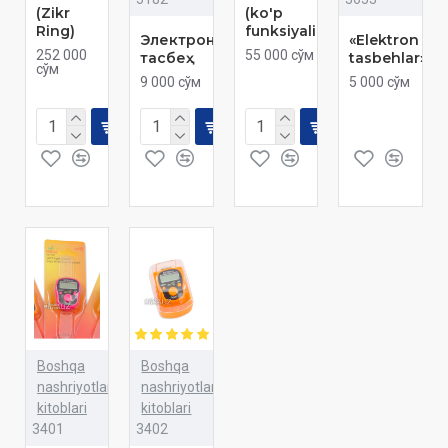
(Zikr
(ko'p
Ring)
funksiyalik)
Электрон
«Elektron
252 000
55 000 сўм
тасбеҳ
tasbehlar»
сўм
9 000 сўм
5 000 сўм
Boshqa
Boshqa
nashriyotlar
nashriyotlar
kitoblari
kitoblari
3401
3402