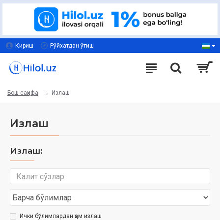
Кириш
Рўйхатдан ўтиш
Излаш
Бош саҳифа
Излаш
Излаш:
Ички бўлимлардан ҳам излаш