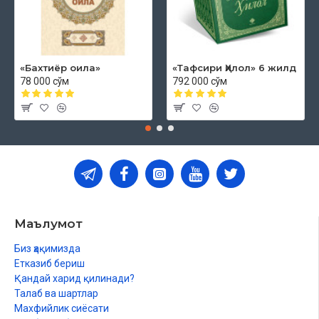
«Бахтиёр оила»
«Тафсири Ҳилол» 6 жилд
78 000 сўм
792 000 сўм
Маълумот
Биз ҳақимизда
Етказиб бериш
Қандай харид қилинади?
Талаб ва шартлар
Махфийлик сиёсати