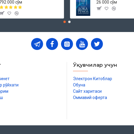
792 000 сўм
26 000 сўм
т
Ўқувчилар учун
бинет
Электрон Китоблар
р рўйхати
Обуна
арим
Сайт харитаси
иш
Оммавий оферта
р