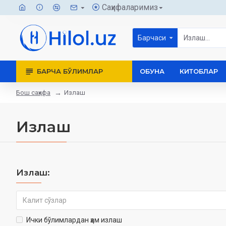
Саҳифаларимиз
Барчаси
БАРЧА БЎЛИМЛАР
ОБУНА
КИТОБЛАР
Бош саҳифа
Излаш
Излаш
Излаш:
Ички бўлимлардан ҳам излаш