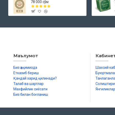
78 000 сўм
Маълумот
Кабине
Биз ҳақимизда
Шахсий ка
Етказиб бериш
Буюртмала
Қандай харид қилинади?
Танлаганл
Талаб ва шартлар
Солиштир
Махфийлик сиёсати
Янгиликла
Биз билан боғланиш