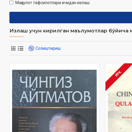
Маҳсулот тафсилотлари ичидан излаш
Излаш учун кирилган маълумотлар бўйича м
Солиштириш
ЙЎҚ