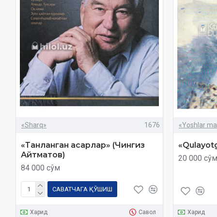
«Sharq»
1676
«Yoshlar ma
«Танланган асарлар» (Чингиз
«Qulayotg
Айтматов)
20 000 сў
84 000 сўм
САВАТЧАГА ҚЎШИШ
Харид
Савол
Харид