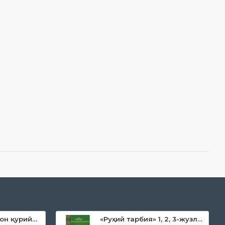
«Дока рўмол қачон қурийди»
«Руҳий тарбия» 1, 2, 3-жузлар