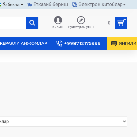
Етказиб бериш
Электрон китоблар
Ўзбекча
0
Кириш
Рўйхатдан ўтиш
+998712175999
КЕРАКЛИ АНЖОМЛАР
ЯНГИЛИ