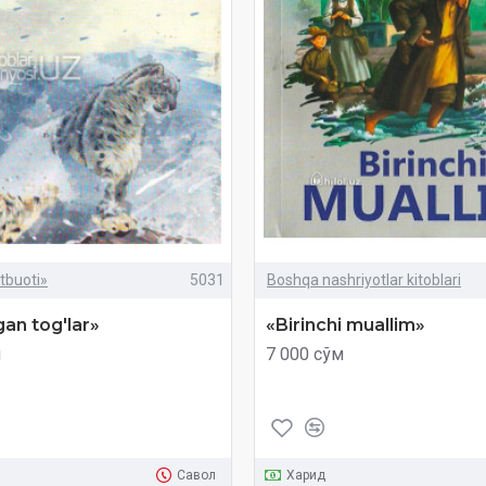
tbuoti»
5031
Boshqa nashriyotlar kitoblari
an tog'lar»‎
«Birinchi muallim»
м
7 000 сўм
Савол
Харид