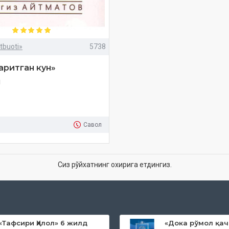
tbuoti»
5738
аритган кун»
м
Савол
Сиз рўйхатнинг охирига етдингиз.
«Тафсири Ҳилол» 6 жилд