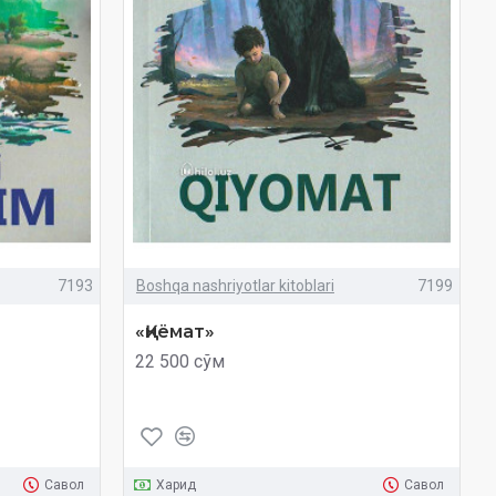
7193
Boshqa nashriyotlar kitoblari
7199
«Қиёмат»
22 500 сўм
Савол
Харид
Савол