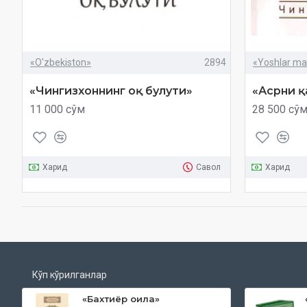
«O'zbekiston»
2894
«Yoshlar ma
«Чингизхоннинг оқ булути»
«Асрни қ
11 000 сўм
28 500 сў
Харид
Савол
Харид
Кўп кўрилганлар
«Бахтиёр оила»