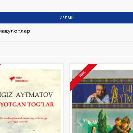
ИЗЛАШ
аҳсулотлар
ЙЎҚ