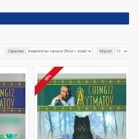
Саралаш:
Кўрсат:
ЙЎҚ