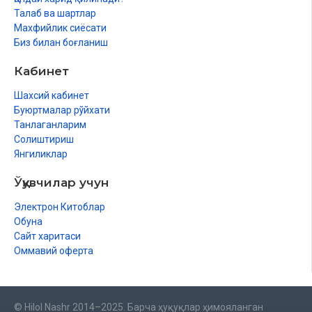
Талаб ва шартлар
Махфийлик сиёсати
Биз билан боғланиш
Кабинет
Шахсий кабинет
Буюртмалар рўйхати
Танлаганларим
Солиштириш
Янгиликлар
Ўқувчилар учун
Электрон Китоблар
Обуна
Сайт харитаси
Оммавий оферта
© Hilol Nashr 2014–2025. Барча ҳуқуқлар ҳимояланган