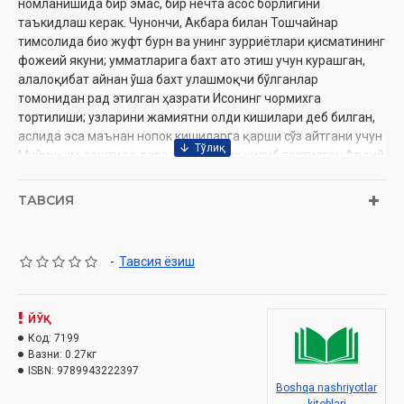
номланишида бир эмас, бир нечта асос борлигини
таъкидлаш керак. Чунончи, Акбара билан Тошчайнар
тимсолида био жуфт бурн ва унинг зурриётлари қисматининг
фожеий якуни; умматларига бахт ато этиш учун курашган,
алалоқибат айнан ўша бахт улашмоқчи бўлганлар
томонидан рад этилган ҳазрати Исонинг чормихга
тортилиши; узларини жамиятни олди кишилари деб билган,
аслида эса маънан нопок кишиларга қарши сўз айтгани учун
Муйинқум даштида дарахтга чормих қилиб тортилган Авдий
Каллистратовнинг фожиали ўлими; Ола Мунгу тоғидаги
тубсиз жарликка оти билан тушиб кетган ва ҳатто кафансиз
ТАВСИЯ
қолган Эрназарнинг қисмати; қўрқув ва таҳликанинг
зуридан Кенжашни олиб қочаётган Акбарани отаман деб
аслида ўз жигарпорасининг бағрини ўқ билан илма-тешик
-
Тавсия ёзиш
қилиб юборган Бустон Уркунчиев тақдири – буларнинг бари
китобхон қалбини ларзага солмай қўймайди.
Муаллиф:
ЙЎҚ
Чингиз Айтматов
Нашриёт:
Код:
7199
«Tafsir books»
Вазни:
0.27кг
Сана:
2024 йил
ISBN:
9789943222397
Ҳажми:
448 бет
Boshqa nashriyotlar
ISBN:
978-9943-8635-9-0