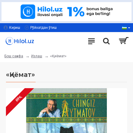
Кириш
Рўйхатдан ўтиш
Излаш
«Қиёмат»
Бош саҳифа
«Қиёмат»
ЙЎҚ