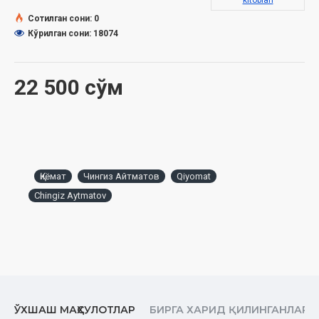
kitoblari
Ўлчами:
84x108 1/32
Сотилган сони: 0
Муқоваси:
юмшоқ
Кўрилган сони: 18074
22 500 сўм
Қиёмат
Чингиз Айтматов
Qiyomat
Chingiz Aytmatov
ЎХШАШ МАҲСУЛОТЛАР
БИРГА ХАРИД ҚИЛИНГАНЛАР