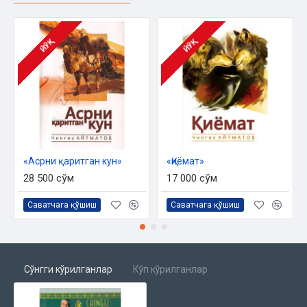
ЙЎҚ
ЙЎҚ
«Асрни қаритган кун»
«Қиёмат»
28 500 сўм
17 000 сўм
Саватчага қўшиш
Саватчага қўшиш
Сўнгги кўрилганлар
Кўп кўрилганлар