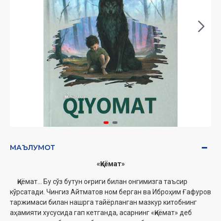
МАЪЛУМОТ
«Қиёмат»
Қиёмат... Бу сўз бутун оғриги билан онгимизга таъсир
кўрсатади. Чингиз Айтматов ном берган ва Иброҳим Ғафуров
таржимаси билан нашрга тайёрланган мазкур китобнинг
аҳамияти хусусида гап кетганда, асарнинг «Қиёмат» деб