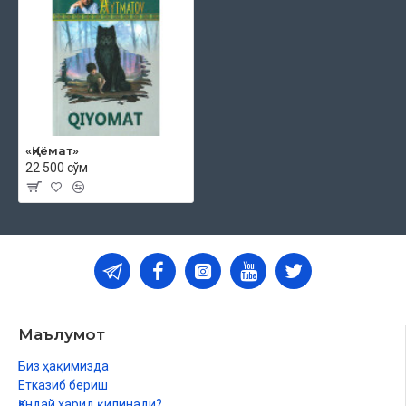
«Қиёмат»
22 500 сўм
Маълумот
Биз ҳақимизда
Етказиб бериш
Қандай харид қилинади?