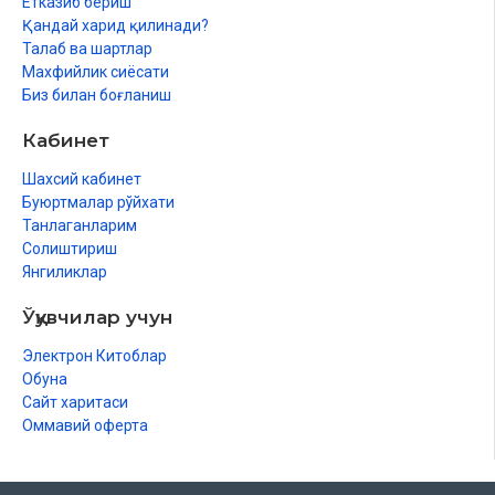
Етказиб бериш
Қандай харид қилинади?
Талаб ва шартлар
Махфийлик сиёсати
Биз билан боғланиш
Кабинет
Шахсий кабинет
Буюртмалар рўйхати
Танлаганларим
Солиштириш
Янгиликлар
Ўқувчилар учун
Электрон Китоблар
Обуна
Сайт харитаси
Оммавий оферта