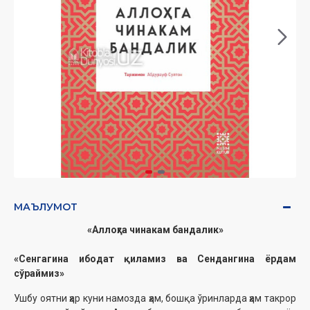
МАЪЛУМОТ
«Аллоҳга чинакам бандалик»
«Сенгагина ибодат қиламиз ва Сендангина ёрдам
сўраймиз»
Ушбу оятни ҳар куни намозда ҳам, бошқа ўринларда ҳам такрор