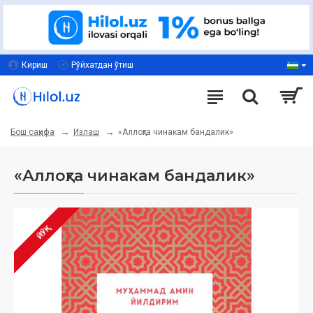
Кириш
Рўйхатдан ўтиш
Излаш
«Аллоҳга чинакам бандалик»
Бош саҳифа
«Аллоҳга чинакам бандалик»
ЙЎҚ