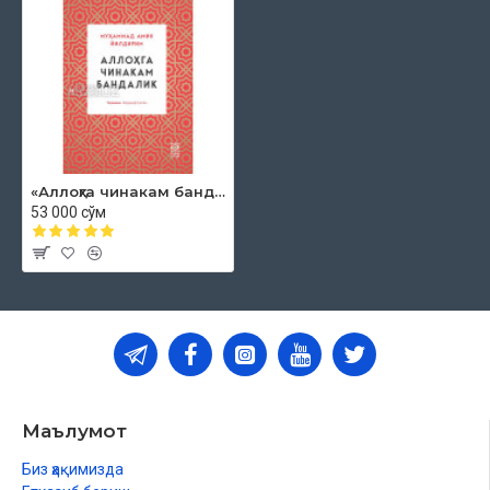
«Аллоҳга чинакам бандалик»
53 000 сўм
Маълумот
Биз ҳақимизда