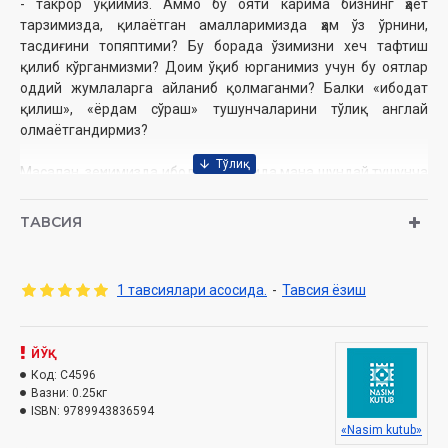
- такрор ўқиймиз. Аммо бу ояти карима бизнинг ҳаёт
тарзимизда, қилаётган амалларимизда ҳам ўз ўрнини,
тасдиғини топяптими? Бу борада ўзимизни хеч тафтиш
қилиб кўрганмизми? Доим ўқиб юрганимиз учун бу оятлар
оддий жумлаларга айланиб қолмаганми? Балки «ибодат
қилиш», «ёрдам сўраш» тушунчаларини тўлиқ англай
олмаётгандирмиз?
Масалан, зеҳнимизда ибодат борасида мана шундай тушунча
шаклланган бўлиши мумкин: «Ибодат бу намоз, рўза дегани,
пули бор, имкони бор одамлар учун закот, умра ёки ҳаж қилиш
ТАВСИЯ
дегани. Мана шуларнинг ҳаммасини Аллоҳ учун адо этамиз».
Истиъона, яъни ёрдам сўраш тушунчасини ҳам қўлларни очиб,
Роббимиздан фақат ўз манфаатимизга тегишли бўлган
1 тавсиялари асосида.
-
Тавсия ёзиш
нарсаларни сўраш билан чегаралаб қўяётгандирмиз?
Агар шундай тушунаётган бўлсак, бундай фикрлар «Ийяака
ЙЎҚ
наъбуду ва ийяака настаъийн» оятининг мақсадини тўлиқ
Код:
C4596
ифодалай олмайди, чунки мўминнинг ҳар қадами, ҳар лаҳзаси
Вазни:
0.25кг
ибодат бўлиши керак.
ISBN:
9789943836594
«Nasim kutub»
Истиъона тушунчаси Аллоҳдан бизга фойдаси бор