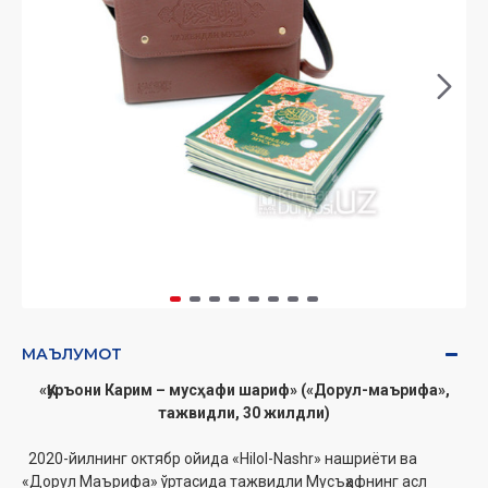
МАЪЛУМОТ
«Қуръони Карим – мусҳафи шариф» («Дорул-маърифа»,
тажвидли, 30 жилдли)
2020-йилнинг октябр ойида «Hilol-Nashr» нашриёти ва
«Дорул Маърифа» ўртасида тажвидли Мусъҳафнинг асл