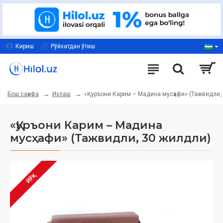
Кириш
Рўйхатдан ўтиш
Излаш
«Қуръони Карим – Мадина мусҳафи» (Тажвидли,
Бош саҳифа
«Қуръони Карим – Мадина
мусҳафи» (Тажвидли, 30 жилдли)
ЙЎҚ