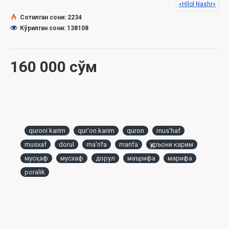
«Hilol Nashr»
Ушбу порали Мусҳафнинг бир нечта қулайликлари
Сотилган сони: 2234
мавжуд. Жумладан:
Кўрилган сони: 138108
• 30 пора алоҳида қилинган, яъни 30 та китоб бўлади. Бу,
айниқса, жамоат билан Қуръон хатм қилинганда жуда
асқотади;
160 000 сўм
• Махсус қутида чиқарилмода. Бу Мусҳафни ўзингиз билан
олиб юришингиз учун қулайдир;
• Янги Мусҳафнинг поралари алоҳида қилингани ёш, бўлажак
қорилар учун Қуръонни ёдлаш даврида китоблари уриниб
кетишини олдини олади (бир порани ёдлаб бўлгач, кейинги
порани олиб ёдлайди);
• Янги Мусҳафнинг поралари алоҳида бўлса ҳам асл Қуръони
quroni karim
qur'on karim
quron
mus'haf
Каримнинг бетлари билан бир хилдир. Бу ўқувчи учун
musxaf
dorul
ma'rifa
marifa
қуръони карим
адашиб кетишнинг олдини олади.
мусҳаф
мусхаф
дорул
маърифа
марифа
poralik
«Hilol-Nashr» ва «Дорул Маърифа» нашриётларининг
мақсади сизларга сифатли ва арзон нархда асл
тажвидли Мусҳафни етказиб беришдир.
Сана:
2023 йил (2021)