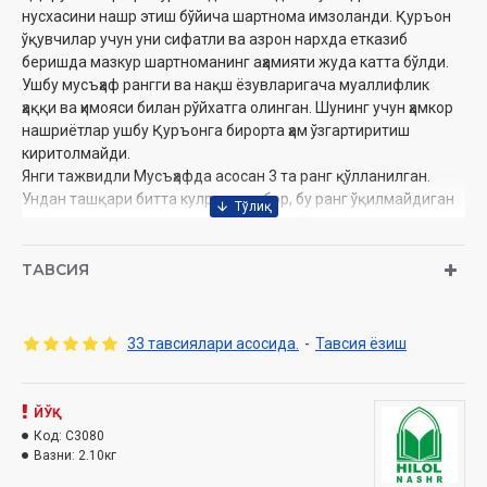
нусхасини нашр этиш бўйича шартнома имзоланди. Қуръон
ўқувчилар учун уни сифатли ва азрон нархда етказиб
беришда мазкур шартноманинг аҳамияти жуда катта бўлди.
Ушбу мусъҳаф рангги ва нақш ёзувларигача муаллифлик
ҳаққи ва ҳимояси билан рўйхатга олинган. Шунинг учун ҳамкор
нашриётлар ушбу Қуръонга бирорта ҳам ўзгартиритиш
киритолмайди.
Янги тажвидли Мусъҳафда асосан 3 та ранг қўлланилган.
Ундан ташқари битта кулранг ҳам бор, бу ранг ўқилмайдиган
ҳарфлар учун ишлатилган. Лекин асосий тажвид
қоидаларини ифодалашга хизмат қилган ранглар қизил,
яшил ва кўк ранглардир.
ТАВСИЯ
Қизил ранг – маднинг турларини ифодалайди.
Яшил ранг – ғуннани ифода қилади
Кўк ранг – қалқала ва таҳфимни ифода қилади.
33 тавсиялари асосида.
-
Тавсия ёзиш
Ранглар баъзи бир қоидаларни ифодалашда тусларга
ажратилган, сал тўқроқ, очроқ. Лекин умуман олганда 3 та
ранг билан 28 та тажвид қоидаси ифодаланган. Шу ва бошқа
ЙЎҚ
сабабларни инобатга олганда ушбу мусъҳаф айниқса
Код:
C3080
Қуръонга энди тушган ўрганувчилар учун жуда қўл келади.
Вазни:
2.10кг