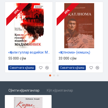
ЙЎҚ
ЙЎҚ
«Қонли гуллар водийси: Мадаминбек»
«Қатлнома» (юмшоқ)
55 000 сўм
33 000 сўм
Саватчага қўшиш
Саватчага қўшиш
Сўнгги кўрилганлар
Кўп кўрилганлар