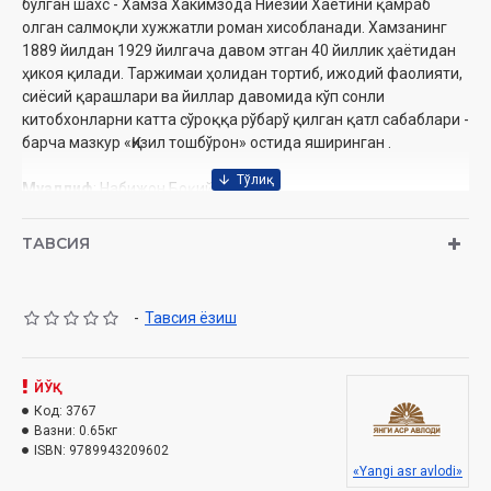
бўлган шахс - Хамза Хакимзода Ниёзий Хаётини қамраб
олган салмоқли хужжатли роман хисобланади. Хамзанинг
1889 йилдан 1929 йилгача давом этган 40 йиллик ҳаётидан
ҳикоя қилади. Таржимаи ҳолидан тортиб, ижодий фаолияти,
сиёсий қарашлари ва йиллар давомида кўп сонли
китобхонларни катта сўроққа рўбарў қилган қатл сабаблари -
барча мазкур «Қизил тошбўрон» остида яширинган .
Муаллиф
: Набижон Боқий
Нашриёт
: «Янги аср авлоди»
Сана
: 2022 йил
ТАВСИЯ
Ҳажми
: 540 бет
ИСБН
: 978-9943-20-960-2
Бичими
: 84×108 1/32
-
Тавсия ёзиш
Муқоваси
: қаттиқ
ЙЎҚ
Код:
3767
Вазни:
0.65кг
ISBN:
9789943209602
«Yangi asr avlodi»