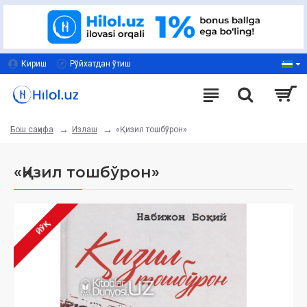
Кириш
Рўйхатдан ўтиш
Излаш
«Қизил тошбўрон»
Бош саҳифа
«Қизил тошбўрон»
ЙЎҚ