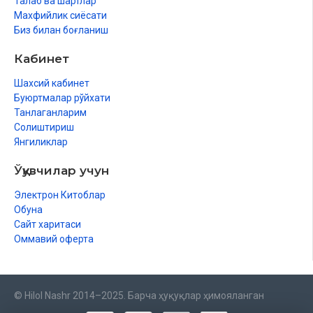
Талаб ва шартлар
Махфийлик сиёсати
Биз билан боғланиш
Кабинет
Шахсий кабинет
Буюртмалар рўйхати
Танлаганларим
Солиштириш
Янгиликлар
Ўқувчилар учун
Электрон Китоблар
Обуна
Сайт харитаси
Оммавий оферта
© Hilol Nashr 2014–2025. Барча ҳуқуқлар ҳимояланган