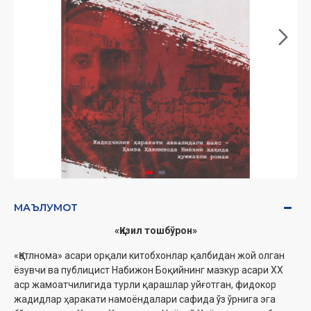
МАЪЛУМОТ
«Қизил тошбўрон»
«Қатлнома» асари орқали китобхонлар қалбидан жой олган
ёзувчи ва публицист Набижон Боқийнинг мазкур асари ХХ
аср жамоатчилигида турли қарашлар уйғотган, фидокор
жадидлар ҳаракати намоёндалари сафида ўз ўрнига эга