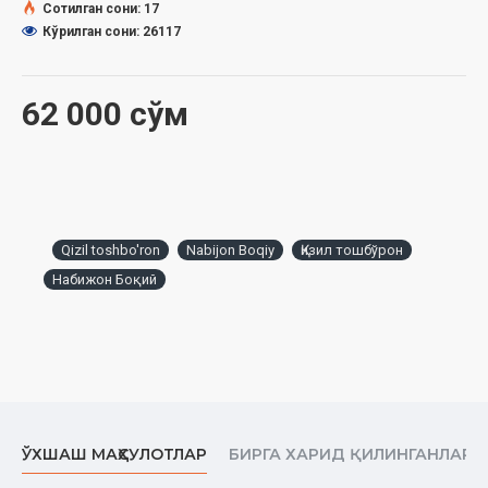
Сотилган сони: 17
Кўрилган сони: 26117
62 000 сўм
Qizil toshbo'ron
Nabijon Boqiy
Қизил тошбўрон
Набижон Боқий
ЎХШАШ МАҲСУЛОТЛАР
БИРГА ХАРИД ҚИЛИНГАНЛАР