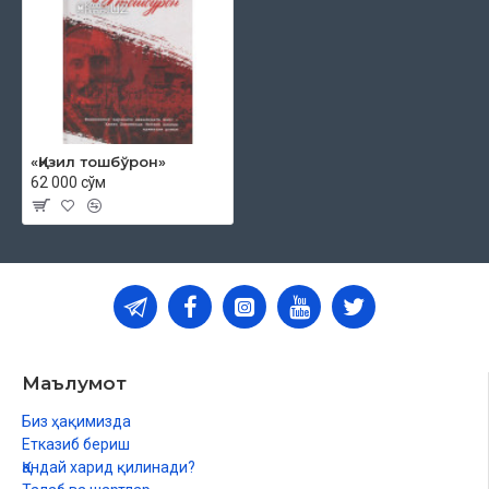
«Қизил тошбўрон»
62 000 сўм
Маълумот
Биз ҳақимизда
Етказиб бериш
Қандай харид қилинади?