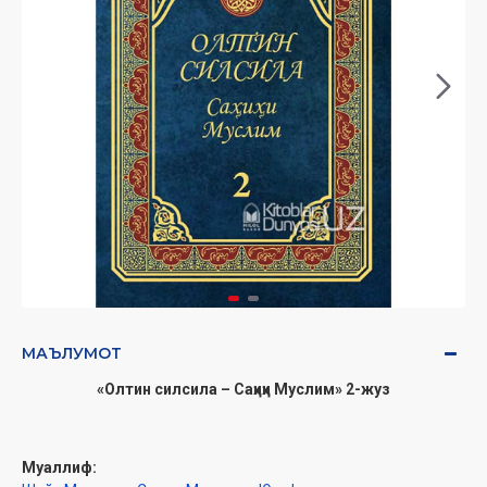
МАЪЛУМОТ
«Олтин силсила – Саҳиҳи Муслим» 2-жуз
Муаллиф: