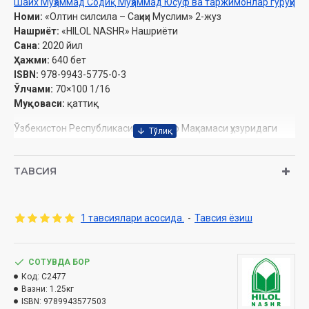
Шайх Муҳаммад Содиқ Муҳаммад Юсуф ва таржимонлар гуруҳи
Номи:
«Олтин силсила – Саҳиҳи Муслим» 2-жуз
Нашриёт:
«HILOL NASHR» Нашриёти
Сана:
2020 йил
Ҳажми:
640 бет
ISBN:
978-9943-5775-0-3
Ўлчами:
70×100 1/16
Муқоваси:
қаттиқ
Ўзбекистон Республикаси Вазирлар Маҳкамаси ҳузуридаги
Дин ишлари бўйича қўмитанинг 2019 йил 12 февралдаги
723-рақамли тавсияси ила чоп этилди.
ТАВСИЯ
МУНДАРИЖА
5. Масжидлар ва намоз жойлари китоби
1 тавсиялари асосида.
-
Тавсия ёзиш
1-боб. Набий соллаллоҳу алайҳи васалламнинг
масжидларининг қурилиши ҳақида
2-боб. Қибланинг қуддусдан Каъбага ўзгартирилгани ҳақида
СОТУВДА БОР
3-боб. Қабрлар устига масжид қуришдан, уларга сурат
Код:
C2477
солишдан ҳамда қабрларни масжид қилиб олишдан
Вазни:
1.25кг
қайтарилгани ҳақида
ISBN:
9789943577503
4-боб. Масжид қуришнинг фазилати ва бунга ундаш ҳақида