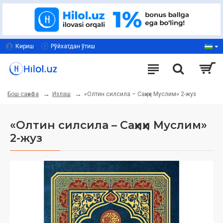
Кириш
Рўйхатдан ўтиш
Излаш
«Олтин силсила – Саҳиҳи Муслим» 2-жуз
Бош саҳифа
«Олтин силсила – Саҳиҳи Муслим»
2-жуз