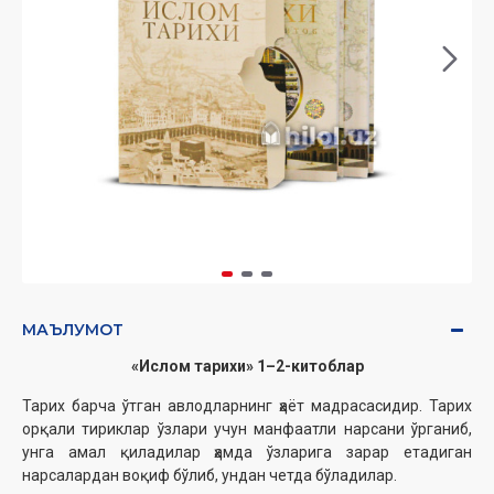
МАЪЛУМОТ
«Ислом тарихи» 1–2-китоблар
Тарих барча ўтган авлодларнинг ҳаёт мадрасасидир. Тарих
орқали тириклар ўзлари учун ‎манфаатли нарсани ўрганиб,
унга амал қиладилар ҳамда ўзларига зарар етадиган
нарсалардан ‎воқиф бўлиб, ундан четда бўладилар.‎