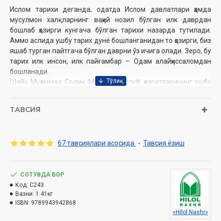
Ислом тарихи деганда, одатда Ислом давлатлари ҳамда
мусулмон халқларнинг ваҳий нозил ‎бўлган илк даврдан
бошлаб ҳозирги кунгача бўлган тарихи назарда тутилади.
Аммо аслида ушбу ‎тарих дунё бошланганидан то ҳозирги, биз
яшаб турган пайтгача бўлган даврни ўз ичига олади. ‎Зеро, бу
тарих илк инсон, илк пайғамбар – Одам алайҳиссаломдан
бошланади. ‎
Шайх‏ ‏Муҳаммад‏ ‏Содиқ‏ ‏Муҳаммад‏ ‏Юсуф‏ ‏ҳазратларининг‏ ‏ушбу‏
‏сўнгги‏ ‏китобларидан‏ ‏биридир‏.‏
ТАВСИЯ
Муаллиф:
Шайх Муҳаммад Содиқ Муҳаммад Юсуф
Нашриёт:
«Hilol-Nashr» нашриёт-матбааси
Сана:
2023 йил (2017, 2018, 2020, 2021, 2022)
67 тавсиялари асосида.
-
Тавсия ёзиш
Ҳажми:
1-китоб 512 бет, 2-китоб 544 бет
ISBN:
978-9943-9428-6-8
Ўлчами:
60×90 1/16
СОТУВДА БОР
Муқоваси:
қаттиқ
Код:
C243
Вазни:
1.41кг
ISBN:
9789943942868
«Hilol Nashr»
Ўзбекистон Республикаси Вазирлар Маҳкамаси