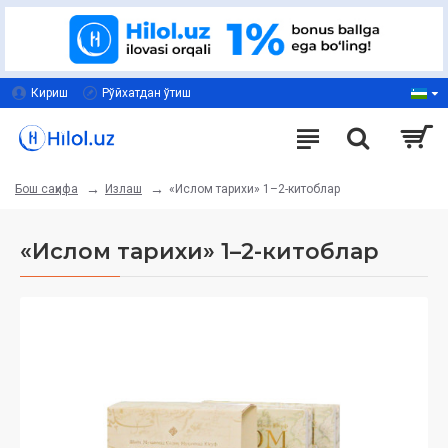
Кириш
Рўйхатдан ўтиш
Излаш
«Ислом тарихи» 1–2-китоблар
Бош саҳифа
«Ислом тарихи» 1–2-китоблар