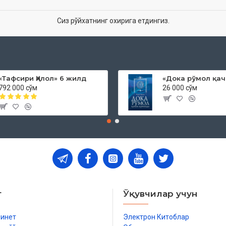
Сиз рўйхатнинг охирига етдингиз.
«Тафсири Ҳилол» 6 жилд
792 000 сўм
26 000 сўм
т
Ўқувчилар учун
бинет
Электрон Китоблар