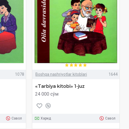
1078
Boshqa nashriyotlar kitoblari
1644
«Tarbiya kitobi» 1-juz
24 000 сўм
Савол
Харид
Савол