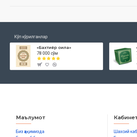
Кўп кўрилганлар
«Бахтиёр оила»
78 000 сўм
Маълумот
Кабине
Биз ҳақимизда
Шахсий ка