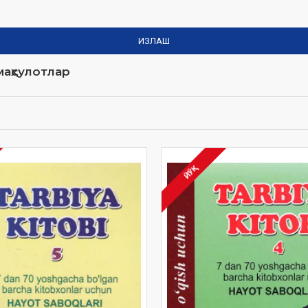
ИЗЛАШ
аҳсулотлар
ЙЎҚ