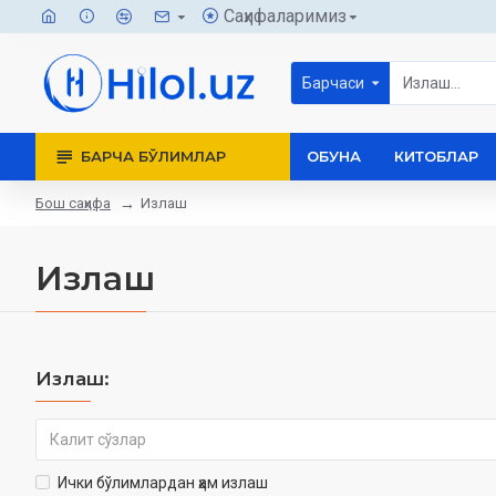
Саҳифаларимиз
Барчаси
БАРЧА БЎЛИМЛАР
ОБУНА
КИТОБЛАР
Бош саҳифа
Излаш
Излаш
Излаш:
Ички бўлимлардан ҳам излаш