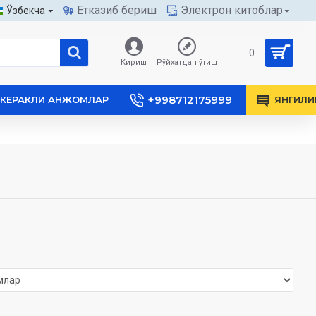
Етказиб бериш
Электрон китоблар
Ўзбекча
0
Кириш
Рўйхатдан ўтиш
+998712175999
КЕРАКЛИ АНЖОМЛАР
ЯНГИЛИ