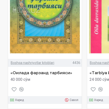
Boshqa nashriyotlar kitoblari
4436
Boshqa nashr
«Оилада фарзанд тарбияси»
«Tarbiya k
40 000 сўм
24 000 сў
Харид
Савол
Харид