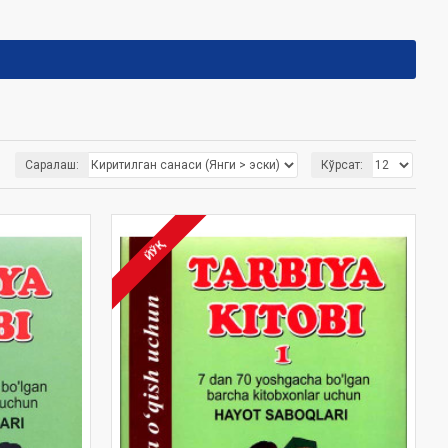
Саралаш:
Кўрсат:
ЙЎҚ