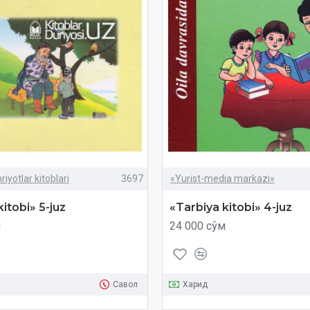
iyotlar kitoblari
3697
«Yurist-media markazi»
itobi» 5-juz
«Tarbiya kitobi» 4-juz
м
24 000 сўм
Савол
Харид