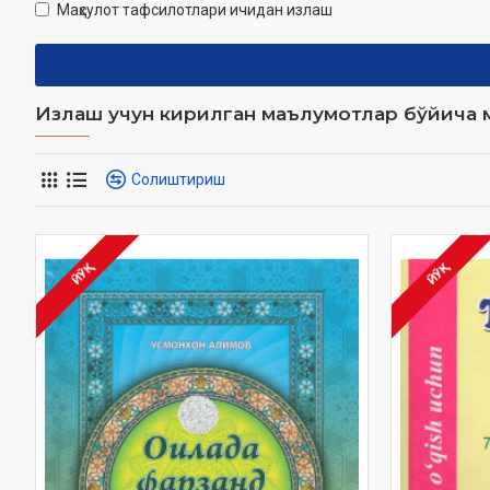
Маҳсулот тафсилотлари ичидан излаш
Излаш учун кирилган маълумотлар бўйича м
Солиштириш
ЙЎҚ
ЙЎҚ