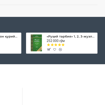
«Дока рўмол қачон қурийди»
«Руҳий тарбия» 1, 2, 3-жузлар
252 000 сўм