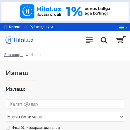
Кириш
Рўйхатдан ўтиш
Излаш
Бош саҳифа
Излаш
Излаш:
Ички бўлимлардан ҳам излаш