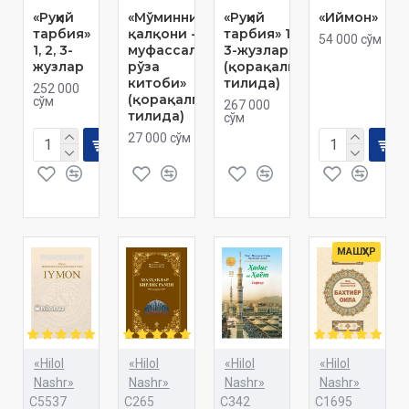
«Руҳий
«Мўминнинг
«Руҳий
«Иймон»
тарбия»
қалқони -
тарбия» 1, 2,
54 000 сўм
1, 2, 3-
муфассал
3-жузлар
жузлар
рўза
(қорақалпоқ
китоби»
тилида)
252 000
(қорақалпоқ
сўм
267 000
тилида)
сўм
27 000 сўм
МАШҲУР
«Hilol
«Hilol
«Hilol
«Hilol
Nashr»
Nashr»
Nashr»
Nashr»
C5537
C265
C342
C1695