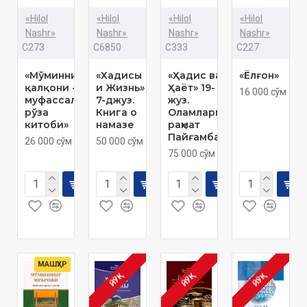
«Hilol
«Hilol
«Hilol
«Hilol
Nashr»
Nashr»
Nashr»
Nashr»
C273
C6850
C333
C227
«Мўминнинг
«Хадисы
«Ҳадис ва
«Ёлғон»
қалқони -
и Жизнь»
Ҳаёт» 19-
16 000 сўм
муфассал
7-джуз.
жуз.
рўза
Книга о
Оламларга
китоби»
намазе
раҳмат
Пайғамбар
26 000 сўм
50 000 сўм
75 000 сўм
МАШҲУР
ЙЎҚ
ЙЎҚ
ЙЎҚ