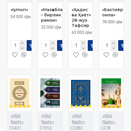
«Iymon»
«Мазҳаблар
«Ҳадис
«Бахтиёр
– бирлик
ва Ҳаёт»
оила»
54 000 сўм
рамзи»
28-жуз.
78 000 сўм
Тафсир
32 000 сўм
63 000 сўм
«Hilol
«Hilol
«Hilol
«Hilol
Nashr»
Nashr»
Nashr»
Nashr»
C3431
C7052
C2282
C278