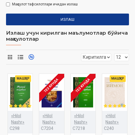
Маҳсулот тафсилотлари ичидан излаш
ИЗЛАШ
Излаш учун кирилган маълумотлар бўйича
маҳсулотлар
МАШҲУР
МАШҲУР
ТЕЗ КУНДА
ТЕЗ КУНДА
«Hilol
«Hilol
«Hilol
«Hilol
Nashr»
Nashr»
Nashr»
Nashr»
C298
C7204
C7218
C240