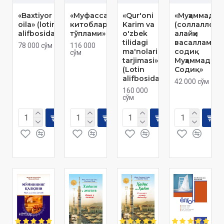
«Baxtiyor
«Муфассал
«Qur'oni
«Муҳаммадга
oila» (lotin
китоблар
Karim va
(соллаллоҳу
alifbosida)
тўплами»
o'zbek
алайҳи
tilidagi
васаллам)
78 000 сўм
116 000
ma'nolari
cодиқ
сўм
tarjimasi»
Муҳаммад
(Lotin
Содиқ»
alifbosida)
42 000 сўм
160 000
сўм