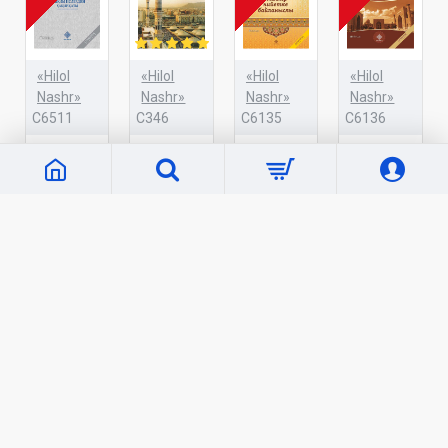
«Hilol
«Hilol
«Hilol
«Hilol
Nashr»
Nashr»
Nashr»
Nashr»
C6511
C346
C6135
C6136
«Палкерлик,
«Ҳадис
«Әмеллер
«Самарқанд
сыйқыршылық,
ва Ҳаёт»
нийетке
сайланды
жин шығарыў
35-жуз.
байланыслы»
уламалары»
ҳәм дәстүрий
Зикр,
27 000 сўм
21 000 сўм
емес емлеў
дуолар,
сыяқлы
истиғфор
ислердиң
ва тавба
ҳақыйқаты»
китоби
(қорақалпоқ
54 000 сўм
тилида)
20 000 сўм