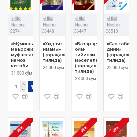
«Hilol
«Hilol
«Hilol
«Hilol
Nashr»
Nashr»
Nashr»
Nashr»
C274
C6448
C6447
C6510
«Мўминнинг
«Хидаят
«Базар ҳом
«Сап тәбият
меърожи» -
имамы»
оған
дини»
муфассал
(қорақалпоқ
тийисли
(қорақалпоқ
намоз
тилида)
мәселелер»
тилида)
китоби
(қорақалпоқ
24 000 сўм
22 000 сўм
тилида)
31 000 сўм
23 000 сўм
ЙЎҚ
ЙЎҚ
ЙЎҚ