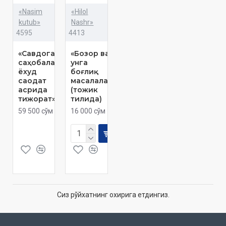
«Nasim
«Hilol
kutub»
Nashr»
4595
4413
«Савдогар
«Бозор ва
саҳобалар
унга
ёхуд
боғлиқ
саодат
масалалар»
асрида
(тожик
тижорат»
тилида)
59 500 сўм
16 000 сўм
Сиз рўйхатнинг охирига етдингиз.