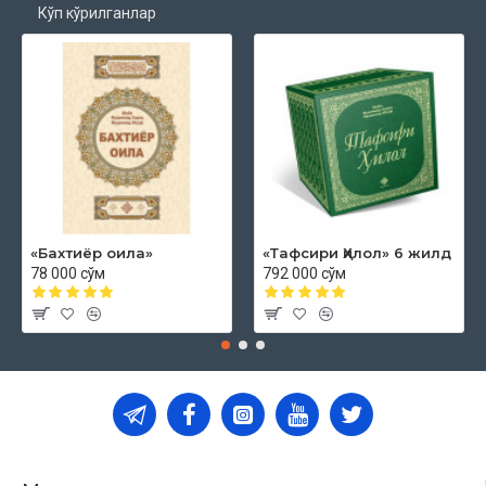
Кўп кўрилганлар
«Бахтиёр оила»
«Тафсири Ҳилол» 6 жилд
78 000 сўм
792 000 сўм