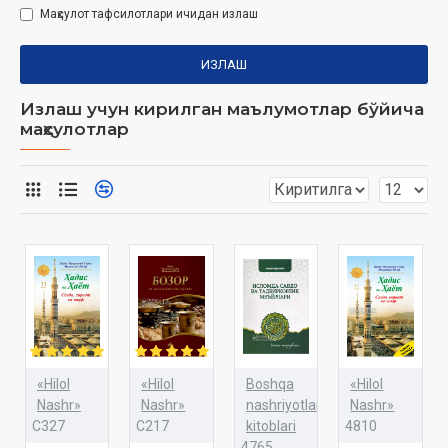
Маҳсулот тафсилотлари ичидан излаш
ИЗЛАШ
Излаш учун кирилган маълумотлар бўйича
маҳсулотлар
«Hilol
«Hilol
Boshqa
«Hilol
Nashr»
Nashr»
nashriyotlar
Nashr»
C327
C217
kitoblari
4810
4765