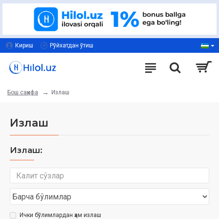
Кириш
Рўйхатдан ўтиш
Излаш
Бош саҳифа
Излаш
Излаш:
Ички бўлимлардан ҳам излаш