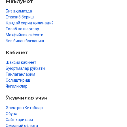
Маълумот
Биз ҳақимизда
Етказиб бериш
Қандай харид қилинади?
Талаб ва шартлар
Махфийлик сиёсати
Биз билан боғланиш
Кабинет
Шахсий кабинет
Буюртмалар рўйхати
Танлаганларим
Солиштириш
Янгиликлар
Ўқувчилар учун
Электрон Китоблар
Обуна
Сайт харитаси
Оммавий оферта