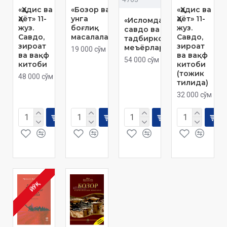
«Ҳадис ва
«Бозор ва
«Ҳадис ва
Ҳаёт» 11-
унга
Ҳаёт» 11-
«Исломда
жуз.
боғлиқ
жуз.
савдо ва
Савдо,
масалалар»
Савдо,
тадбиркорлик
зироат
зироат
меъёрлари»
19 000 сўм
ва вақф
ва вақф
54 000 сўм
китоби
китоби
(тожик
48 000 сўм
тилида)
32 000 сўм
ЙЎҚ