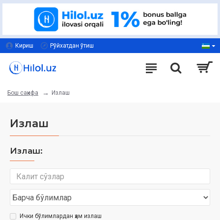
Кириш
Рўйхатдан ўтиш
Излаш
Бош саҳифа
Излаш
Излаш:
Ички бўлимлардан ҳам излаш