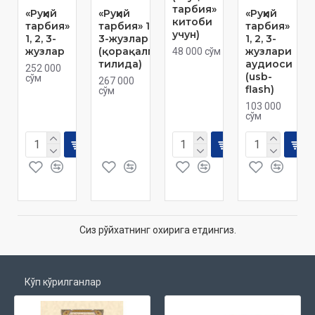
тарбия»
«Руҳий
«Руҳий
«Руҳий
китоби
тарбия»
тарбия» 1, 2,
тарбия»
учун)
1, 2, 3-
3-жузлар
1, 2, 3-
жузлар
(қорақалпоқ
жузлари
48 000 сўм
тилида)
аудиоси
252 000
(usb-
сўм
267 000
flash)
сўм
103 000
сўм
Сиз рўйхатнинг охирига етдингиз.
Кўп кўрилганлар