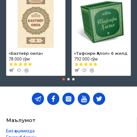
«Бахтиёр оила»
«Тафсири Ҳилол» 6 жилд
78 000 сўм
792 000 сўм
Маълумот
Биз ҳақимизда