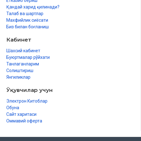
Етказиб бериш
Қандай харид қилинади?
Талаб ва шартлар
Махфийлик сиёсати
Биз билан боғланиш
Кабинет
Шахсий кабинет
Буюртмалар рўйхати
Танлаганларим
Солиштириш
Янгиликлар
Ўқувчилар учун
Электрон Китоблар
Обуна
Сайт харитаси
Оммавий оферта