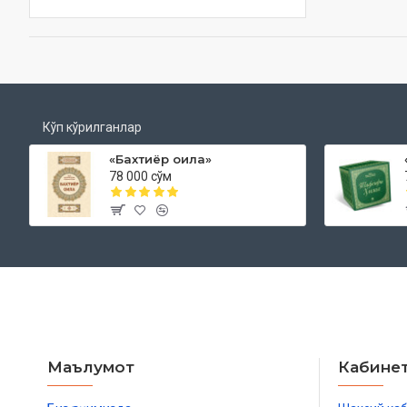
Кўп кўрилганлар
«Бахтиёр оила»
78 000 сўм
Маълумот
Кабине