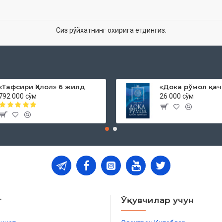
Сиз рўйхатнинг охирига етдингиз.
«Тафсири Ҳилол» 6 жилд
792 000 сўм
26 000 сўм
т
Ўқувчилар учун