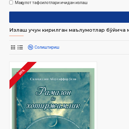
Маҳсулот тафсилотлари ичидан излаш
Излаш учун кирилган маълумотлар бўйича м
Солиштириш
ЙЎҚ