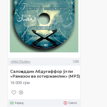
«Hilol Studio»
C88
Салоҳиддин Абдуғаффор ўғли
«Рамазон ва хотиржамлик» (МР3)
16 000 сўм
Харид
Савол