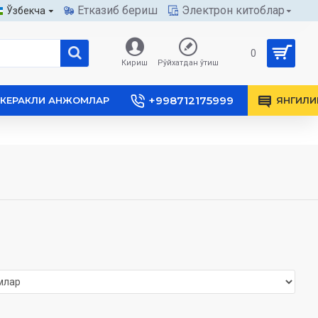
Етказиб бериш
Электрон китоблар
Ўзбекча
0
Кириш
Рўйхатдан ўтиш
+998712175999
КЕРАКЛИ АНЖОМЛАР
ЯНГИЛИ