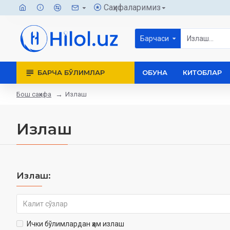
Саҳифаларимиз
Барчаси
БАРЧА БЎЛИМЛАР
ОБУНА
КИТОБЛАР
Бош саҳифа
Излаш
Излаш
Излаш:
Ички бўлимлардан ҳам излаш