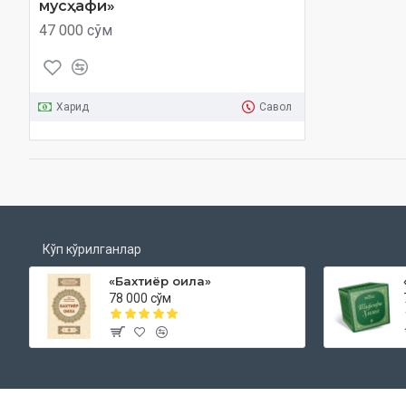
мусҳафи»
47 000 сўм
Харид
Савол
Кўп кўрилганлар
«Бахтиёр оила»
78 000 сўм