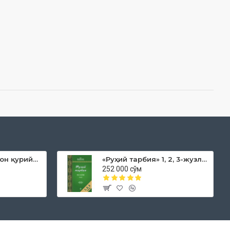
«Дока рўмол қачон қурийди»
«Руҳий тарбия» 1, 2, 3-жузлар
252 000 сўм