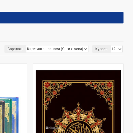
Саралаш:
Кўрсат: