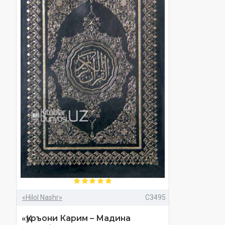
«Hilol Nashr»
C3495
«Қуръони Карим – Мадина