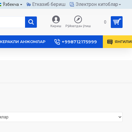
Етказиб бериш
Электрон китоблар
Ўзбекча
0
Кириш
Рўйхатдан ўтиш
+998712175999
КЕРАКЛИ АНЖОМЛАР
ЯНГИЛИ