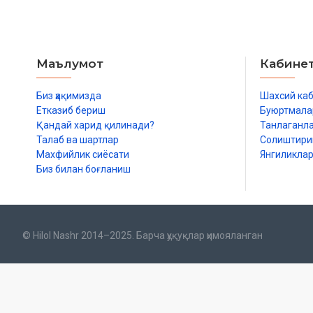
Маълумот
Кабине
Биз ҳақимизда
Шахсий ка
Етказиб бериш
Буюртмала
Қандай харид қилинади?
Танлаганл
Талаб ва шартлар
Солиштир
Махфийлик сиёсати
Янгиликла
Биз билан боғланиш
© Hilol Nashr 2014–2025. Барча ҳуқуқлар ҳимояланган