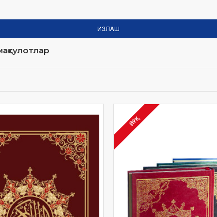
ИЗЛАШ
аҳсулотлар
ЙЎҚ