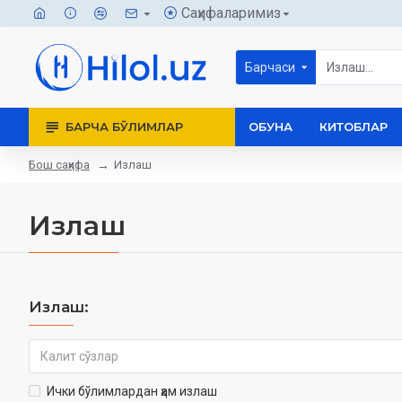
Саҳифаларимиз
Барчаси
БАРЧА БЎЛИМЛАР
ОБУНА
КИТОБЛАР
Бош саҳифа
Излаш
Излаш
Излаш:
Ички бўлимлардан ҳам излаш