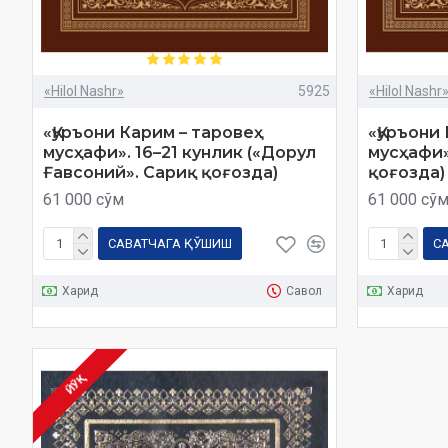
«Hilol Nashr»
5925
«Hilol Nashr
«Қуръони Карим – таровеҳ
«Қуръони
мусҳафи». 16–21 кунлик («Дорул
мусҳафи»
Ғавсоний». Сариқ қоғозда)
қоғозда)
61 000 сўм
61 000 сў
САВАТЧАГА ҚЎШИШ
С
Харид
Савол
Харид
ЙЎҚ