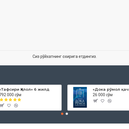
Сиз рўйхатнинг охирига етдингиз.
«Тафсири Ҳилол» 6 жилд
792 000 сўм
26 000 сўм