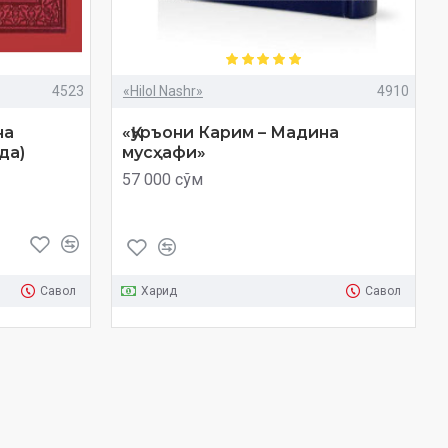
4523
«Hilol Nashr»
4910
на
«Қуръони Карим – Мадина
да)
мусҳафи»
57 000 сўм
Савол
Харид
Савол