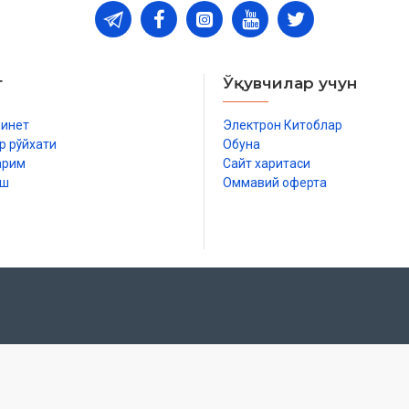
т
Ўқувчилар учун
бинет
Электрон Китоблар
р рўйхати
Обуна
арим
Сайт харитаси
иш
Оммавий оферта
р