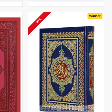
МАШҲУР
ЙЎҚ