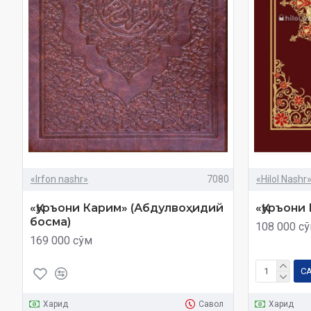
«Irfon nashr»
7080
«Hilol Nashr
«Қуръони Карим» (Абдулвоҳидий
«Қуръони
босма)
108 000 с
169 000 сўм
С
Харид
Савол
Харид