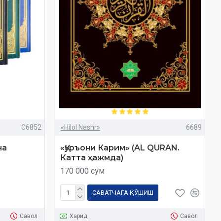
C6852
«Hilol Nashr»
6689
на
«Қуръони Карим» (AL QURAN.
Катта ҳажмда)
170 000 сўм
САВАТЧАГА ҚЎШИШ
Савол
Харид
Савол