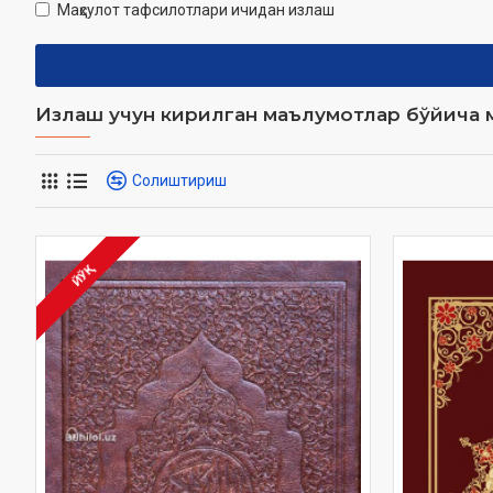
Маҳсулот тафсилотлари ичидан излаш
Излаш учун кирилган маълумотлар бўйича м
Солиштириш
ЙЎҚ