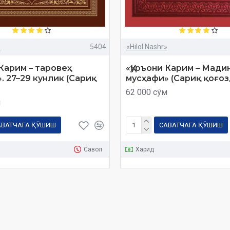
»
5404
«Hilol Nashr»
 Карим – таровеҳ
«Қуръони Карим – Мади
. 27–29 кунлик (Сариқ
мусҳафи» (Сариқ қоғоз
62 000 сўм
м
АВАТЧАГА ҚЎШИШ
САВАТЧАГА ҚЎШИШ
Савол
Харид