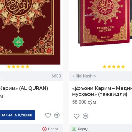
»
6603
«Hilol Nashr»
 Карим» (AL QURAN)
«Қуръони Карим – Мади
мусҳафи» (тажвидли)
ўм
58 000 сўм
АВАТЧАГА ҚЎШИШ
Савол
Харид