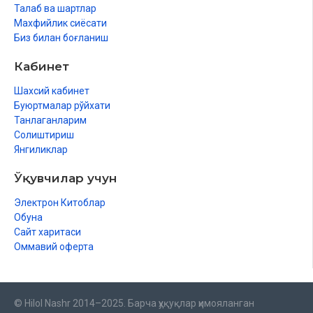
Талаб ва шартлар
Махфийлик сиёсати
Биз билан боғланиш
Кабинет
Шахсий кабинет
Буюртмалар рўйхати
Танлаганларим
Солиштириш
Янгиликлар
Ўқувчилар учун
Электрон Китоблар
Обуна
Сайт харитаси
Оммавий оферта
© Hilol Nashr 2014–2025. Барча ҳуқуқлар ҳимояланган