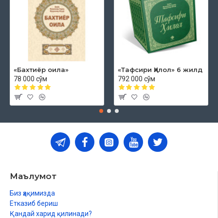
«Бахтиёр оила»
«Тафсири Ҳилол» 6 жилд
78 000 сўм
792 000 сўм
Маълумот
Биз ҳақимизда
Етказиб бериш
Қандай харид қилинади?