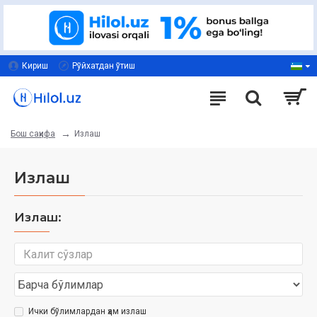
Кириш
Рўйхатдан ўтиш
Излаш
Бош саҳифа
Излаш
Излаш:
Ички бўлимлардан ҳам излаш