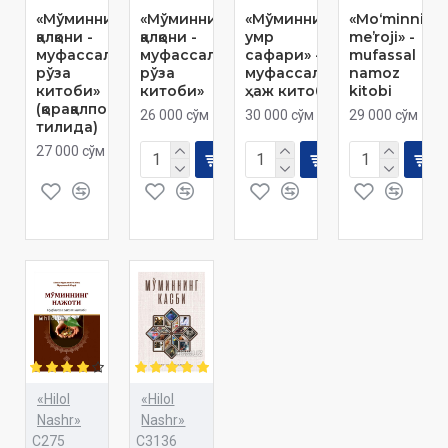
«Мўминнинг
«Мўминнинг
«Мўминнинг
«Mo‘minning
қалқони -
қалқони -
умр
meʼroji» -
муфассал
муфассал
сафари» -
mufassal
рўза
рўза
муфассал
namoz
китоби»
китоби»
ҳаж китоби
kitobi
(қорақалпоқ
26 000 сўм
30 000 сўм
29 000 сўм
тилида)
27 000 сўм
«Hilol
«Hilol
Nashr»
Nashr»
C275
C3136