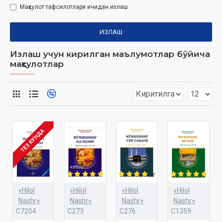
Маҳсулот тафсилотлари ичидан излаш
ИЗЛАШ
Излаш учун кирилган маълумотлар бўйича
маҳсулотлар
ТЕЗ КУНДА
«Hilol
«Hilol
«Hilol
«Hilol
Nashr»
Nashr»
Nashr»
Nashr»
C7204
C273
C276
C1359