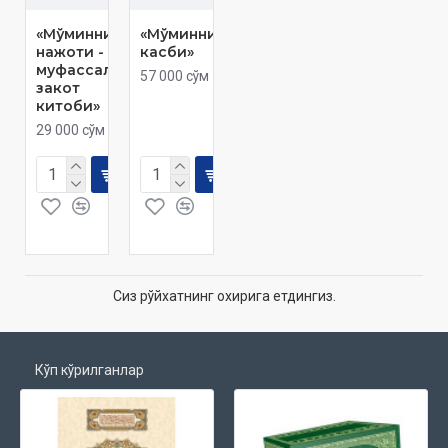
«Мўминнинг
«Мўминнинг
нажоти -
касби»
муфассал
57 000 сўм
закот
китоби»
29 000 сўм
Сиз рўйхатнинг охирига етдингиз.
Кўп кўрилганлар