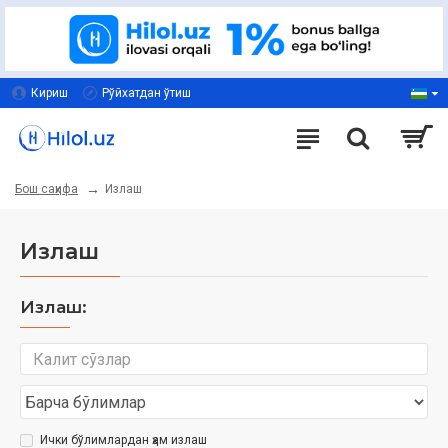
Кириш
Рўйхатдан ўтиш
Излаш
Бош саҳифа
Излаш
Излаш:
Ички бўлимлардан ҳам излаш