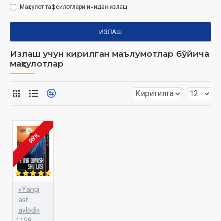
Маҳсулот тафсилотлари ичидан излаш
ИЗЛАШ
Излаш учун кирилган маълумотлар бўйича
маҳсулотлар
ЙЎҚ
«Yangi
asr
avlodi»
1159