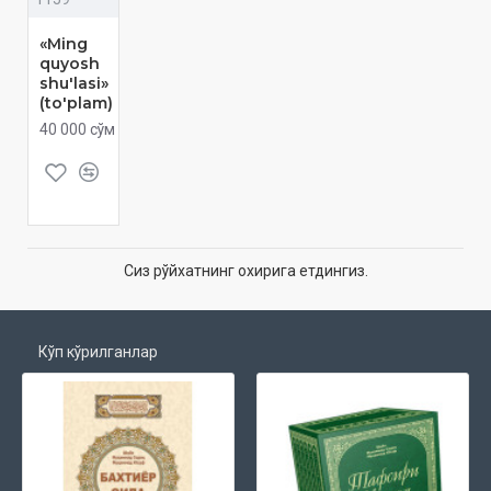
«Ming
quyosh
shu'lasi»
(to'plam)
40 000 сўм
Сиз рўйхатнинг охирига етдингиз.
Кўп кўрилганлар