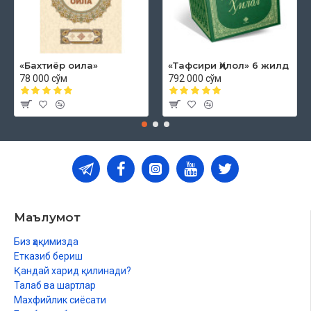
«Бахтиёр оила»
«Тафсири Ҳилол» 6 жилд
78 000 сўм
792 000 сўм
Маълумот
Биз ҳақимизда
Етказиб бериш
Қандай харид қилинади?
Талаб ва шартлар
Махфийлик сиёсати