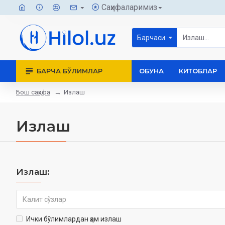
Саҳифаларимиз
Барчаси
БАРЧА БЎЛИМЛАР
ОБУНА
КИТОБЛАР
Бош саҳифа
Излаш
Излаш
Излаш:
Ички бўлимлардан ҳам излаш