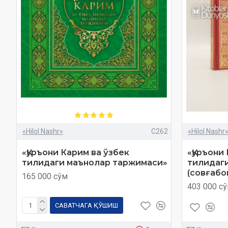
«Hilol Nashr»
C262
«Hilol Nashr
«Қуръони Карим ва ўзбек
«Қуръони
тилидаги маънолар таржимаси»
тилидаг
(совғабо
165 000 сўм
403 000 с
САВАТЧАГА ҚЎШИШ