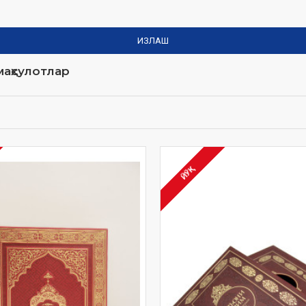
ИЗЛАШ
аҳсулотлар
ЙЎҚ