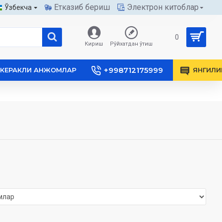
Етказиб бериш
Электрон китоблар
Ўзбекча
0
Кириш
Рўйхатдан ўтиш
+998712175999
КЕРАКЛИ АНЖОМЛАР
ЯНГИЛИ