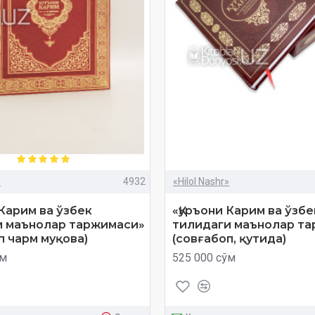
»
4932
«Hilol Nashr»
 Карим ва ўзбек
«Қуръони Карим ва ўзбе
и маънолар таржимаси»
тилидаги маънолар т
п чарм муқова)
(совғабоп, қутида)
ўм
525 000 сўм