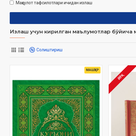
Маҳсулот тафсилотлари ичидан излаш
Излаш учун кирилган маълумотлар бўйича м
Солиштириш
МАШҲУР
ЙЎҚ