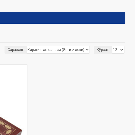
Саралаш:
Кўрсат: