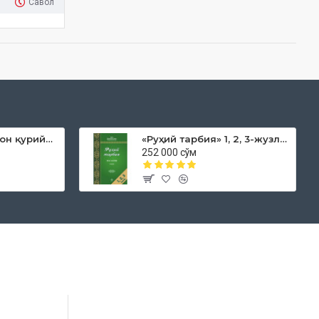
Савол
«Дока рўмол қачон қурийди»
«Руҳий тарбия» 1, 2, 3-жузлар
252 000 сўм