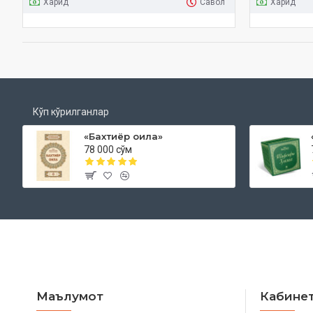
Харид
Савол
Харид
Кўп кўрилганлар
«Бахтиёр оила»
78 000 сўм
Маълумот
Кабине