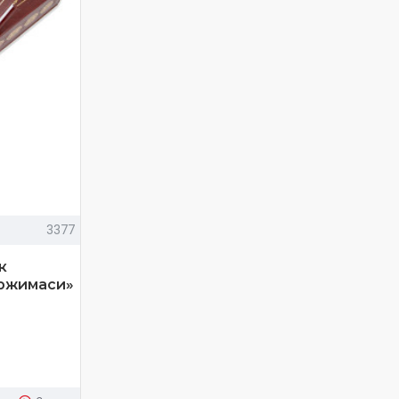
3377
к
аржимаси»