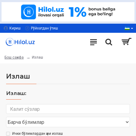
Кириш
Рўйхатдан ўтиш
Излаш
Бош саҳифа
Излаш
Излаш:
Ички бўлимлардан ҳам излаш