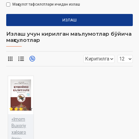
Маҳсулот тафсилотлари ичидан излаш
ИЗЛАШ
Излаш учун кирилган маълумотлар бўйича
маҳсулотлар
«Imom
Buxoriy
xalqaro
ilmiy-