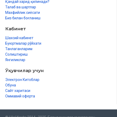
Қандай харид қилинади?
Талаб ва шартлар
Махфийлик сиёсати
Биз билан боғланиш
Кабинет
Шахсий кабинет
Буюртмалар рўйхати
Танлаганларим
Солиштириш
Янгиликлар
Ўқувчилар учун
Электрон Китоблар
Обуна
Сайт харитаси
Оммавий оферта