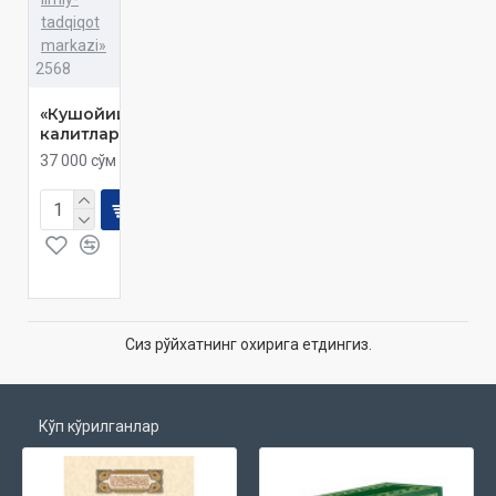
tadqiqot
markazi»
2568
«Кушойиш
калитлари»
37 000 сўм
Сиз рўйхатнинг охирига етдингиз.
Кўп кўрилганлар