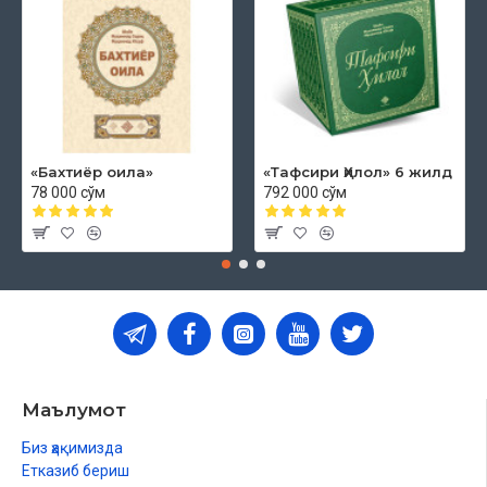
«Бахтиёр оила»
«Тафсири Ҳилол» 6 жилд
78 000 сўм
792 000 сўм
Маълумот
Биз ҳақимизда
Етказиб бериш