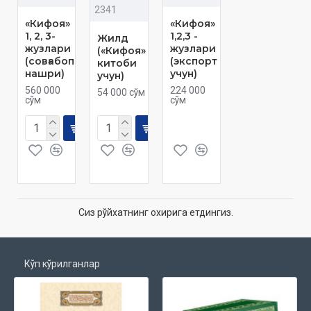
2341
«Кифоя»
«Кифоя»
1, 2, 3-
1,2,3 -
Жилд
жузлари
жузлари
(«Кифоя»
(совғабоп
(экспорт
китоби
нашри)
учун)
учун)
560 000
224 000
54 000 сўм
сўм
сўм
Сиз рўйхатнинг охирига етдингиз.
Кўп кўрилганлар