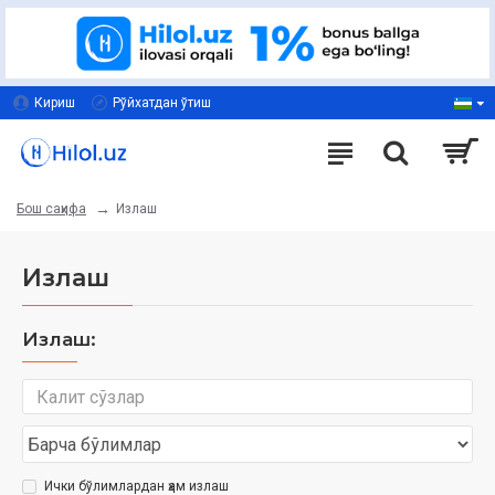
Кириш
Рўйхатдан ўтиш
Излаш
Бош саҳифа
Излаш
Излаш:
Ички бўлимлардан ҳам излаш