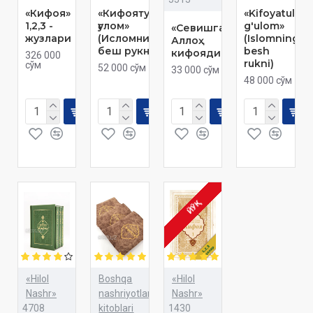
«Кифоя»
«Кифоятул
«Kifoyatul
1,2,3 -
ғулом»
g'ulom»
«Севишга
жузлари
(Исломнинг
(Islomning
Аллоҳ
беш рукни)
besh
кифоядир!»
326 000
rukni)
сўм
52 000 сўм
33 000 сўм
48 000 сўм
ЙЎҚ
«Hilol
Boshqa
«Hilol
Nashr»
nashriyotlar
Nashr»
4708
kitoblari
1430