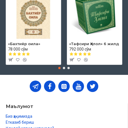
«Бахтиёр оила»
«Тафсири Ҳилол» 6 жилд
78 000 сўм
792 000 сўм
Маълумот
Биз ҳақимизда
Етказиб бериш