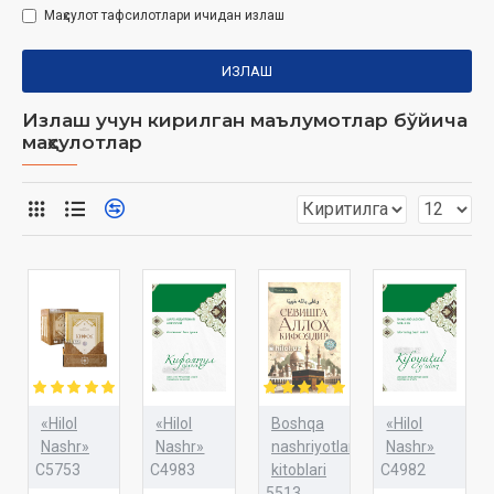
Маҳсулот тафсилотлари ичидан излаш
ИЗЛАШ
Излаш учун кирилган маълумотлар бўйича
маҳсулотлар
«Hilol
«Hilol
Boshqa
«Hilol
Nashr»
Nashr»
nashriyotlar
Nashr»
C5753
C4983
kitoblari
C4982
5513