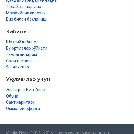
Қандай харид қилинади?
Талаб ва шартлар
Махфийлик сиёсати
Биз билан боғланиш
Кабинет
Шахсий кабинет
Буюртмалар рўйхати
Танлаганларим
Солиштириш
Янгиликлар
Ўқувчилар учун
Электрон Китоблар
Обуна
Сайт харитаси
Оммавий оферта
© Hilol Nashr 2014–2025. Барча ҳуқуқлар ҳимояланган