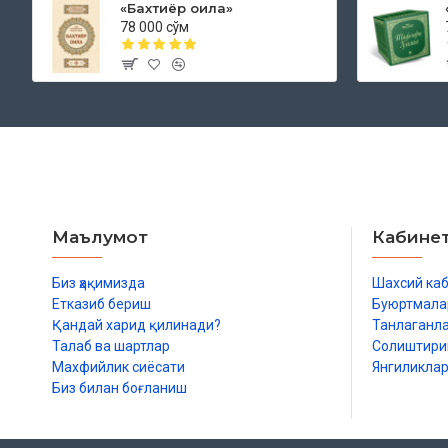
«Бахтиёр оила»
78 000 сўм
Маълумот
Кабине
Биз ҳақимизда
Шахсий ка
Етказиб бериш
Буюртмала
Қандай харид қилинади?
Танлаганл
Талаб ва шартлар
Солиштир
Махфийлик сиёсати
Янгиликла
Биз билан боғланиш