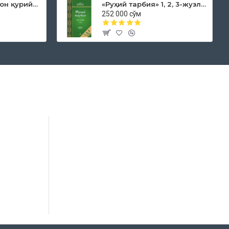
«Дока рўмол қачон қурийди»
«Руҳий тарбия» 1, 2, 3-жузлар
252 000 сўм