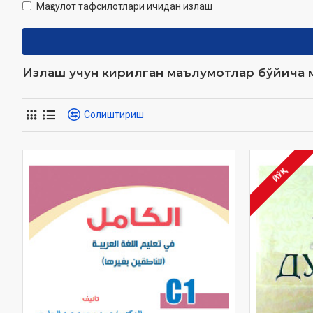
Маҳсулот тафсилотлари ичидан излаш
Излаш учун кирилган маълумотлар бўйича м
Солиштириш
ЙЎҚ