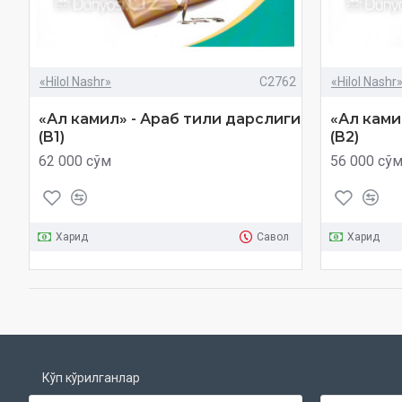
«Hilol Nashr»
C2762
«Hilol Nashr
«Ал камил» - Араб тили дарслиги
«Ал ками
(B1)
(B2)
62 000 сўм
56 000 сў
Харид
Савол
Харид
Кўп кўрилганлар