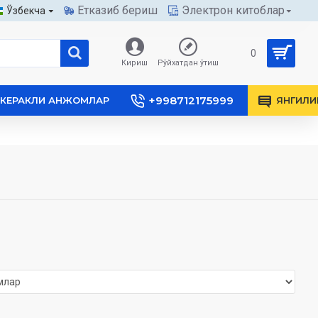
Етказиб бериш
Электрон китоблар
Ўзбекча
0
Кириш
Рўйхатдан ўтиш
+998712175999
КЕРАКЛИ АНЖОМЛАР
ЯНГИЛИ