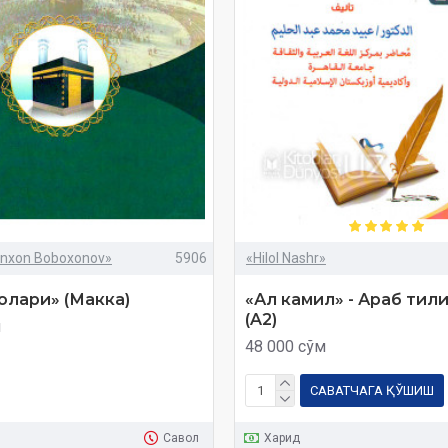
nxon Boboxonov»
5906
«Hilol Nashr»
олари» (Макка)
«Ал камил» - Араб тил
(A2)
м
48 000 сўм
САВАТЧАГА ҚЎШИШ
Савол
Харид