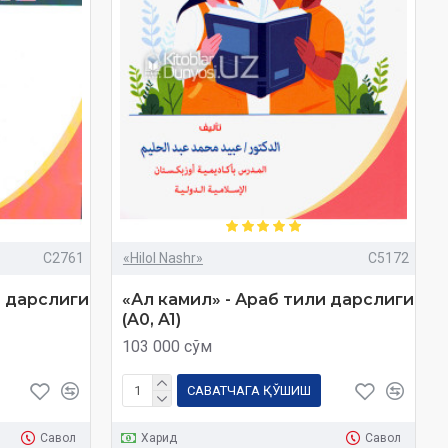
C2761
«Hilol Nashr»
C5172
и дарслиги
«Ал камил» - Араб тили дарслиги
(A0, A1)
103 000 сўм
САВАТЧАГА ҚЎШИШ
Савол
Харид
Савол