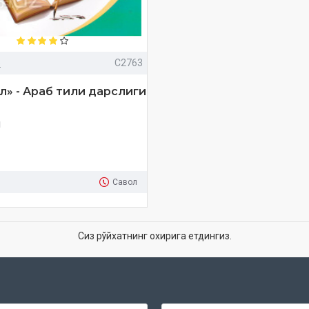
»
C2763
л» - Араб тили дарслиги
м
Савол
Сиз рўйхатнинг охирига етдингиз.