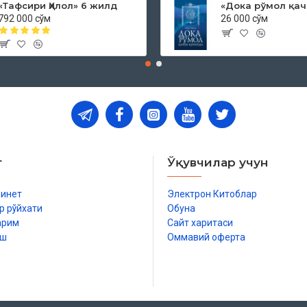
«Тафсири Ҳилол» 6 жилд
792 000 сўм
26 000 сўм
т
Ўқувчилар учун
бинет
Электрон Китоблар
р рўйхати
Обуна
арим
Сайт харитаси
иш
Оммавий оферта
р