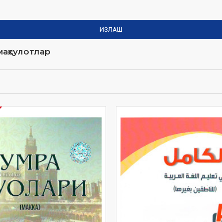
ИЗЛАШ
аҳсулотлар