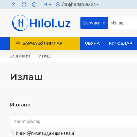
Саҳифаларимиз
Барчаси
БАРЧА БЎЛИМЛАР
ОБУНА
КИТОБЛАР
Бош саҳифа
Излаш
Излаш
Излаш:
Ички бўлимлардан ҳам излаш