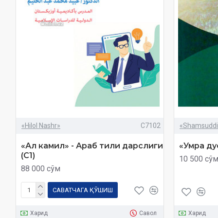
«Hilol Nashr»
C7102
«Shamsuddi
«Ал камил» - Араб тили дарслиги
«Умра ду
(C1)
10 500 сў
88 000 сўм
САВАТЧАГА ҚЎШИШ
Харид
Савол
Харид