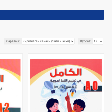
Саралаш:
Кўрсат: