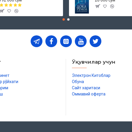
792 000 сўм
26 000 сўм
т
Ўқувчилар учун
бинет
Электрон Китоблар
р рўйхати
Обуна
арим
Сайт харитаси
иш
Оммавий оферта
р