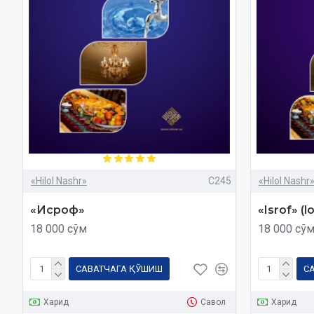
«Hilol Nashr»
C245
«Hilol Nashr
«Исроф»
«Isrof» (l
18 000 сўм
18 000 сў
САВАТЧАГА ҚЎШИШ
С
Харид
Савол
Харид