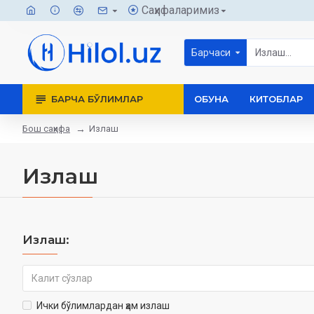
Саҳифаларимиз
Барчаси
БАРЧА БЎЛИМЛАР
ОБУНА
КИТОБЛАР
Бош саҳифа
Излаш
Излаш
Излаш:
Ички бўлимлардан ҳам излаш