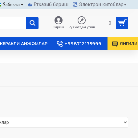
Етказиб бериш
Электрон китоблар
Ўзбекча
0
Кириш
Рўйхатдан ўтиш
+998712175999
КЕРАКЛИ АНЖОМЛАР
ЯНГИЛИ