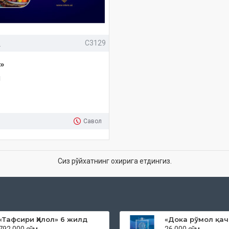
»
C3129
»
м
Савол
Сиз рўйхатнинг охирига етдингиз.
«Тафсири Ҳилол» 6 жилд