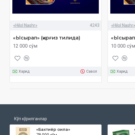
«Hilol Nashr»
4243
«Hilol Nashr
«Ысырап» (қирғиз тилида)
«Ысырап
12 000 сўм
10 000 сў
Харид
Савол
Харид
Кўп кўрилганлар
«Бахтиёр оила»