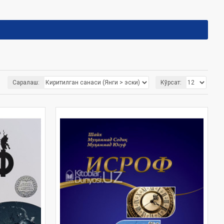
Саралаш:
Кўрсат: