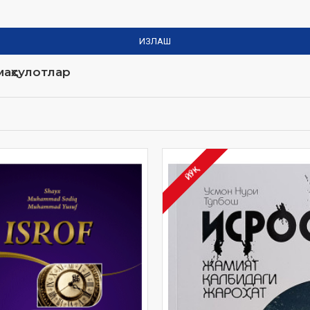
ИЗЛАШ
аҳсулотлар
ЙЎҚ