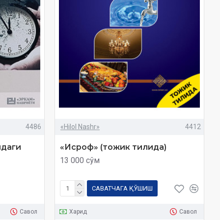
4486
«Hilol Nashr»
4412
идаги
«Исроф» (тожик тилида)
13 000 сўм
САВАТЧАГА ҚЎШИШ
Савол
Харид
Савол