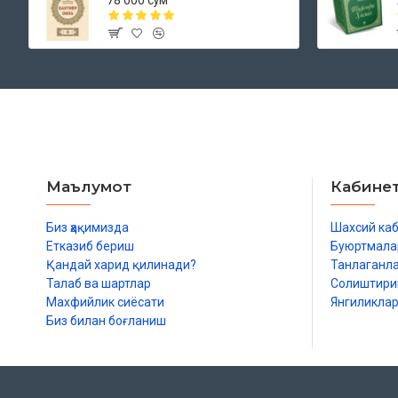
78 000 сўм
Маълумот
Кабине
Биз ҳақимизда
Шахсий ка
Етказиб бериш
Буюртмала
Қандай харид қилинади?
Танлаганл
Талаб ва шартлар
Солиштир
Махфийлик сиёсати
Янгиликла
Биз билан боғланиш