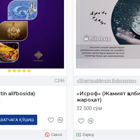
»
C246
«Shamsuddinxon Boboxonov»
otin alifbosida)
«Исроф» (Жамият қалб
жароҳат)
м
32 500 сўм
АВАТЧАГА ҚЎШИШ
Савол
Харид