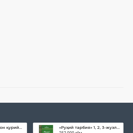
«Дока рўмол қачон қурийди»
«Руҳий тарбия» 1, 2, 3-жузлар