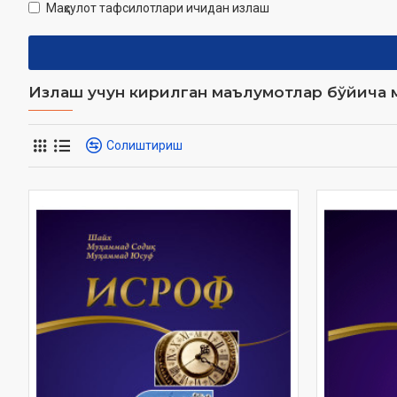
Маҳсулот тафсилотлари ичидан излаш
Излаш учун кирилган маълумотлар бўйича м
Солиштириш