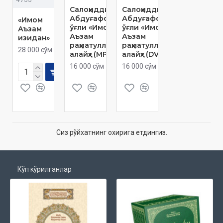
Салоҳиддин
Салоҳиддин
Абдуғаффор
Абдуғаффор
«Имом
ўғли «Имоми
ўғли «Имоми
Аъзам
Аъзам
Аъзам
изидан»
раҳматуллоҳи
раҳматуллоҳи
28 000 сўм
алайҳ» (МР3)
алайҳ» (DVD)
16 000 сўм
16 000 сўм
Сиз рўйхатнинг охирига етдингиз.
Кўп кўрилганлар