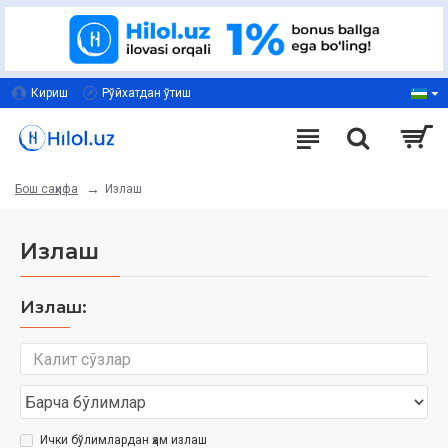
Кириш
Рўйхатдан ўтиш
Излаш
Бош саҳифа
Излаш
Излаш:
Ички бўлимлардан ҳам излаш