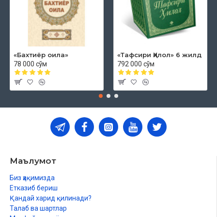
«Бахтиёр оила»
«Тафсири Ҳилол» 6 жилд
78 000 сўм
792 000 сўм
Маълумот
Биз ҳақимизда
Етказиб бериш
Қандай харид қилинади?
Талаб ва шартлар