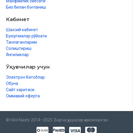
Махфийлик сиёсати
Биз билан боғланиш
Кабинет
Шахсий кабинет
Буюртмалар рўйхати
Танлаганларим
Солиштириш
Янгиликлар
Ўқувчилар учун
Электрон Китоблар
Обуна
Сайт харитаси
Оммавий оферта
© Hilol Nashr 2014–2025. Барча ҳуқуқлар ҳимояланган