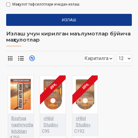
Маҳсулот тафсилотлари ичидан излаш
ИЗЛАШ
Излаш учун кирилган маълумотлар бўйича
маҳсулотлар
ЙЎҚ
ЙЎҚ
Boshqa
«Hilol
«Hilol
nashriyotlar
Studio»
Studio»
kitoblari
C95
C192
4755