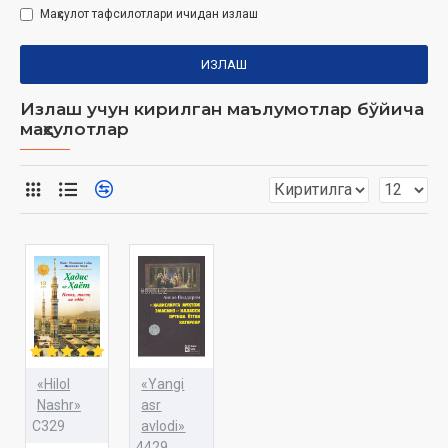
Маҳсулот тафсилотлари ичидан излаш
ИЗЛАШ
Излаш учун кирилган маълумотлар бўйича
маҳсулотлар
«Hilol
«Yangi
Nashr»
asr
C329
avlodi»
4429