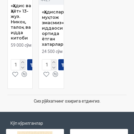
«Ҳадис ва
Ҳаёт» 13-
«Ҳадисларга
жуз.
муҳтож
Никоҳ,
эмасмиз»
талоқ ва
иддаоси
идда
ортида
китоби
ётган
хатарлар
59 000 сўм
24 500 сўм
Сиз рўйхатнинг охирига етдингиз.
Кўп кўрилганлар