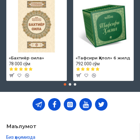
«Бахтиёр оила»
«Тафсири Ҳилол» 6 жилд
78 000 сўм
792 000 сўм
Маълумот
Биз ҳақимизда