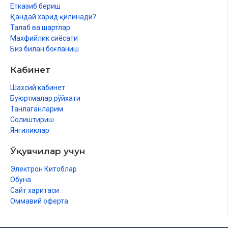
Етказиб бериш
Қандай харид қилинади?
Талаб ва шартлар
Махфийлик сиёсати
Биз билан боғланиш
Кабинет
Шахсий кабинет
Буюртмалар рўйхати
Танлаганларим
Солиштириш
Янгиликлар
Ўқувчилар учун
Электрон Китоблар
Обуна
Сайт харитаси
Оммавий оферта