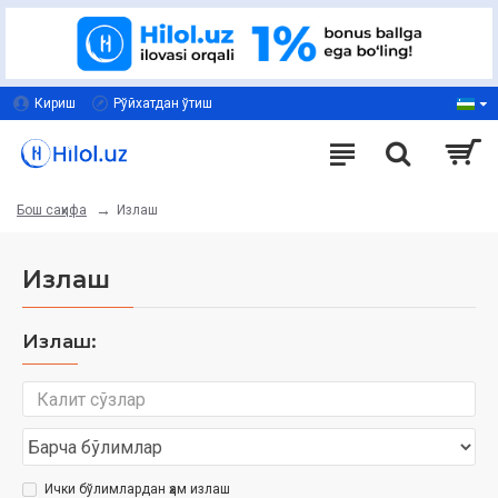
Кириш
Рўйхатдан ўтиш
Излаш
Бош саҳифа
Излаш
Излаш:
Ички бўлимлардан ҳам излаш