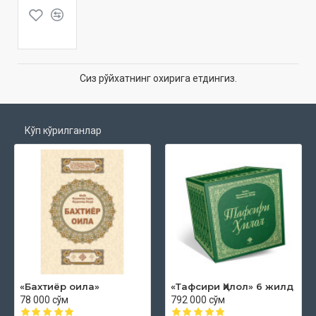
Сиз рўйхатнинг охирига етдингиз.
Кўп кўрилганлар
«Бахтиёр оила»
«Тафсири Ҳилол» 6 жилд
78 000 сўм
792 000 сўм