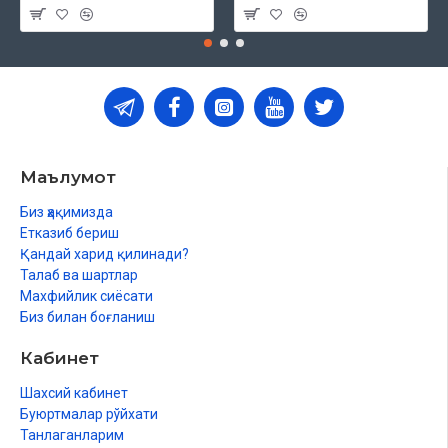
Маълумот
Биз ҳақимизда
Етказиб бериш
Қандай харид қилинади?
Талаб ва шартлар
Махфийлик сиёсати
Биз билан боғланиш
Кабинет
Шахсий кабинет
Буюртмалар рўйхати
Танлаганларим