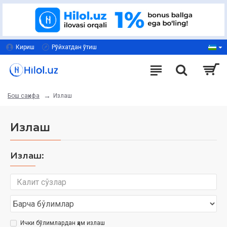
Кириш
Рўйхатдан ўтиш
Излаш
Бош саҳифа
Излаш
Излаш:
Ички бўлимлардан ҳам излаш