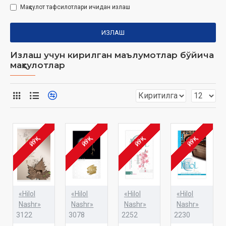
Маҳсулот тафсилотлари ичидан излаш
ИЗЛАШ
Излаш учун кирилган маълумотлар бўйича
маҳсулотлар
ЙЎҚ
ЙЎҚ
ЙЎҚ
ЙЎҚ
«Hilol
«Hilol
«Hilol
«Hilol
Nashr»
Nashr»
Nashr»
Nashr»
3122
3078
2252
2230