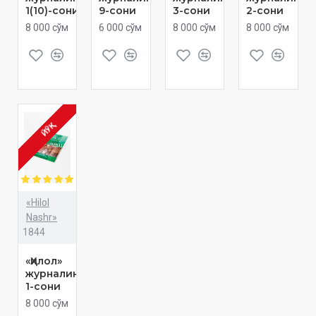
1(10)-сони
9-сони
3-сони
2-сони
8 000 сўм
6 000 сўм
8 000 сўм
8 000 сўм
ЙЎҚ
«Hilol
Nashr»
1844
«Ҳилол»
журналининг
1-сони
8 000 сўм