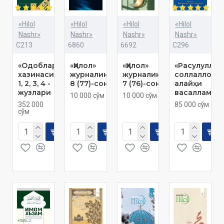
«Hilol
«Hilol
«Hilol
«Hilol
Nashr»
Nashr»
Nashr»
Nashr»
C213
6860
6692
C296
«Одоблар
«Ҳилол»
«Ҳилол»
«Расулуллоҳ
хазинаси»
журналининг
журналининг
соллаллоҳу
1, 2, 3, 4 -
8 (77)-сони
7 (76)-сони
алайҳи
жузлари
васаллам»
10 000 сўм
10 000 сўм
352 000
85 000 сўм
сўм