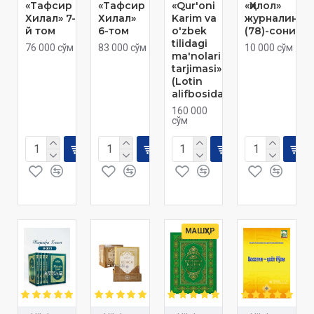
«Тафсир
«Тафсир
«Qur'oni
«Ҳилол»
Хилал» 7-
Хилал»
Karim va
журналинин
й том
6-том
o'zbek
(78)-сони
tilidagi
76 000 сўм
83 000 сўм
10 000 сўм
ma'nolari
tarjimasi»
(Lotin
alifbosida)
160 000
сўм
МАШҲУР