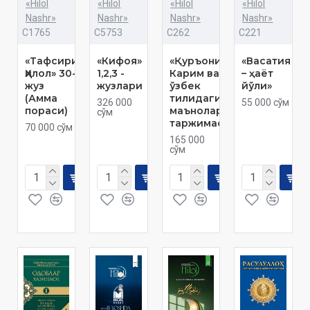
«Hilol
«Hilol
«Hilol
«Hilol
Nashr»
Nashr»
Nashr»
Nashr»
C1765
C5753
C262
C221
«Тафсири
«Кифоя»
«Қуръони
«Васатия
Ҳилол» 30-
1,2,3 -
Карим ва
– ҳаёт
жуз
жузлари
ўзбек
йўли»
(Амма
тилидаги
326 000
55 000 сўм
пораси)
маънолар
сўм
таржимаси»
70 000 сўм
165 000
сўм