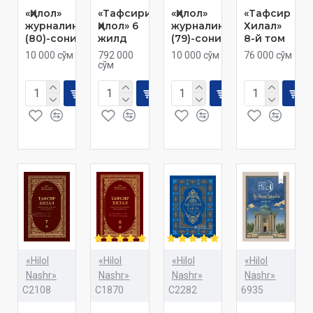
«Ҳилол»
«Тафсири
«Ҳилол»
«Тафсир
журналининг
Ҳилол» 6
журналининг
Хилал»
(80)-сони
жилд
(79)-сони
8-й том
10 000 сўм
792 000
10 000 сўм
76 000 сўм
сўм
«Hilol
«Hilol
«Hilol
«Hilol
Nashr»
Nashr»
Nashr»
Nashr»
C2108
C1870
C2282
6935