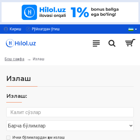
Кириш
Рўйхатдан ўтиш
Излаш
Бош саҳифа
Излаш
Излаш:
Ички бўлимлардан ҳам излаш