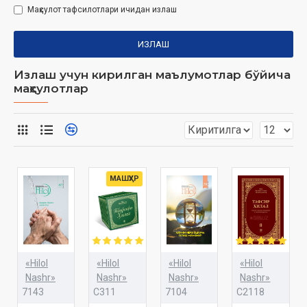
Маҳсулот тафсилотлари ичидан излаш
ИЗЛАШ
Излаш учун кирилган маълумотлар бўйича
маҳсулотлар
МАШҲУР
«Hilol
«Hilol
«Hilol
«Hilol
Nashr»
Nashr»
Nashr»
Nashr»
7143
C311
7104
C2118