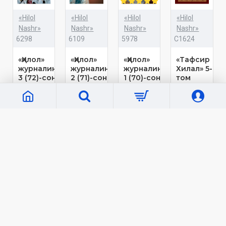
«Hilol
«Hilol
«Hilol
«Hilol
Nashr»
Nashr»
Nashr»
Nashr»
6298
6109
5978
C1624
«Ҳилол»
«Ҳилол»
«Ҳилол»
«Тафсир
журналининг
журналининг
журналининг
Хилал» 5-
3 (72)-сони
2 (71)-сони
1 (70)-сони
том
10 000 сўм
10 000 сўм
10 000 сўм
62 000 сўм
Кўп кўрилганлар