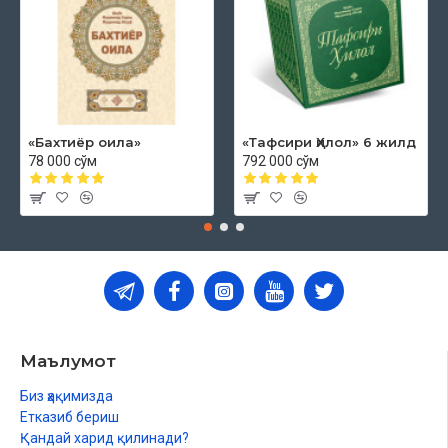
«Бахтиёр оила»
«Тафсири Ҳилол» 6 жилд
78 000 сўм
792 000 сўм
Маълумот
Биз ҳақимизда
Етказиб бериш
Қандай харид қилинади?