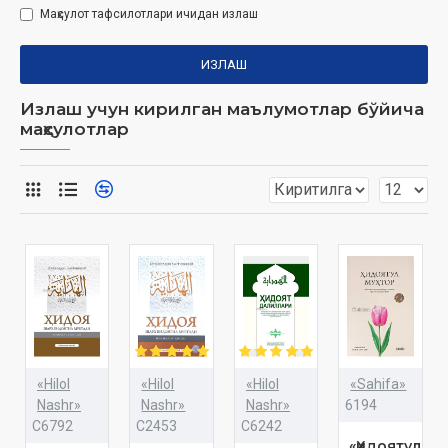
Маҳсулот тафсилотлари ичидан излаш
ИЗЛАШ
Излаш учун кирилган маълумотлар бўйича
маҳсулотлар
«Hilol
«Hilol
«Hilol
«Sahifa»
Nashr»
Nashr»
Nashr»
6194
C6792
C2453
C6242
«Ҳидоятул