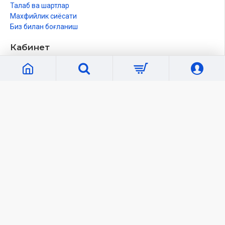
Талаб ва шартлар
Махфийлик сиёсати
Биз билан боғланиш
Кабинет
Шахсий кабинет
Буюртмалар рўйхати
Танлаганларим
Солиштириш
Янгиликлар
Ўқувчилар учун
Электрон Китоблар
Обуна
Сайт харитаси
Оммавий оферта
© Hilol Nashr 2014–2025. Барча ҳуқуқлар ҳимояланган