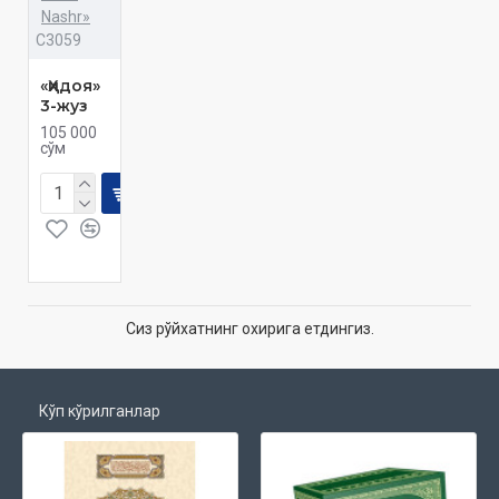
Nashr»
C3059
«Ҳидоя»
3-жуз
105 000
сўм
Сиз рўйхатнинг охирига етдингиз.
Кўп кўрилганлар