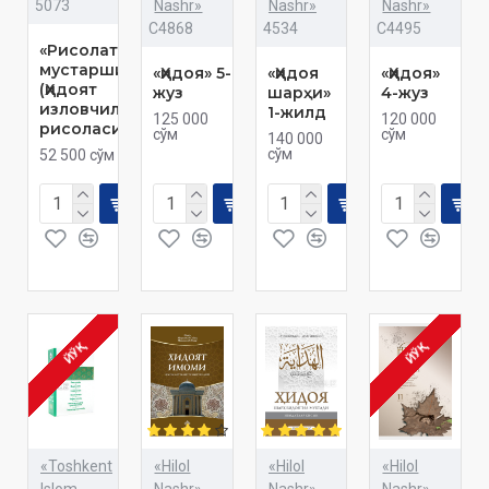
5073
Nashr»
Nashr»
Nashr»
C4868
4534
C4495
«Рисолатул
мустаршидийн»
«Ҳидоя» 5-
«Ҳидоя
«Ҳидоя»
(Ҳидоят
жуз
шарҳи»
4-жуз
изловчилар
1-жилд
125 000
120 000
рисоласи)
сўм
сўм
140 000
сўм
52 500 сўм
ЙЎҚ
ЙЎҚ
«Toshkent
«Hilol
«Hilol
«Hilol
Islom
Nashr»
Nashr»
Nashr»