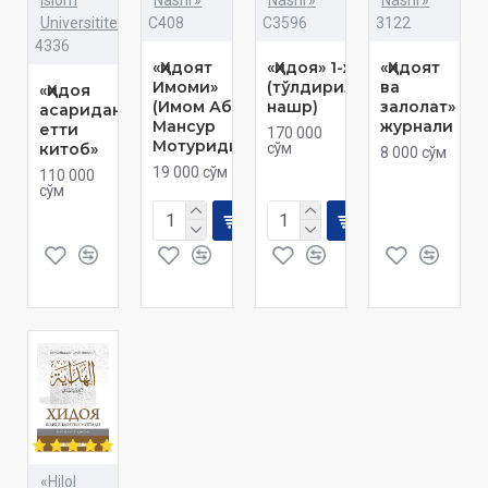
Universititeti»
C408
C3596
3122
4336
«Ҳидоят
«Ҳидоя» 1-жуз
«Ҳидоят
Имоми»
(тўлдирилган
ва
«Ҳидоя
(Имом Абу
нашр)
залолат»
асаридан
Мансур
журнали
етти
170 000
Мотуридий)
китоб»
сўм
8 000 сўм
19 000 сўм
110 000
сўм
«Hilol