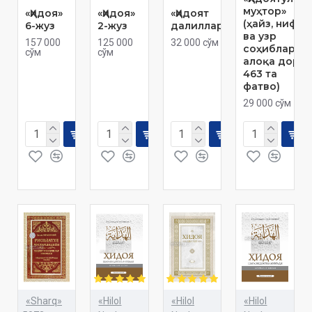
муҳтор»
«Ҳидоя»
«Ҳидоя»
«Ҳидоят
(ҳайз, нифос
6-жуз
2-жуз
далиллари»
ва узр
157 000
125 000
32 000 сўм
соҳиблариг
сўм
сўм
алоқа дор
463 та
фатво)
29 000 сўм
«Sharq»
«Hilol
«Hilol
«Hilol