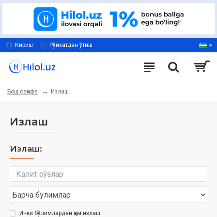
Кириш
Рўйхатдан ўтиш
Излаш
Бош саҳифа
Излаш
Излаш:
Ички бўлимлардан ҳам излаш