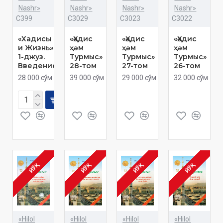
Nashr»
Nashr»
Nashr»
Nashr»
C399
C3029
C3023
C3022
«Хадисы
«Ҳәдис
«Ҳәдис
«Ҳәдис
и Жизнь»
ҳәм
ҳәм
ҳәм
1-джуз.
Турмыс»
Турмыс»
Турмыс»
Введение
28-том
27-том
26-том
28 000 сўм
39 000 сўм
29 000 сўм
32 000 сўм
ЙЎҚ
ЙЎҚ
ЙЎҚ
ЙЎҚ
«Hilol
«Hilol
«Hilol
«Hilol