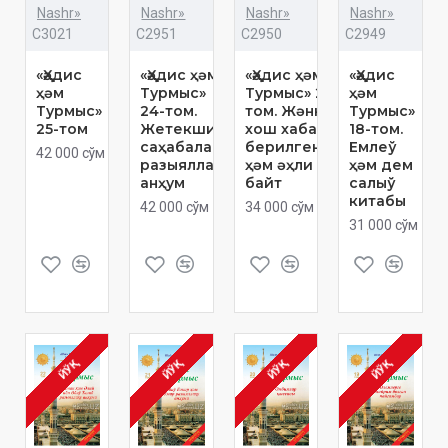
Nashr»
Nashr»
Nashr»
Nashr»
C3021
C2951
C2950
C2949
«Ҳәдис
«Ҳәдис ҳәм
«Ҳәдис ҳәм
«Ҳәдис
ҳәм
Турмыс»
Турмыс» 23-
ҳәм
Турмыс»
24-том.
том. Жәннет
Турмыс»
25-том
Жетекши
хош хабары
18-том.
саҳабалар
берилгенлер
Емлеў
42 000 сўм
разыяллаҳу
ҳәм әҳли
ҳәм дем
анҳум
байт
салыў
китабы
42 000 сўм
34 000 сўм
31 000 сўм
ЙЎҚ
ЙЎҚ
ЙЎҚ
ЙЎҚ