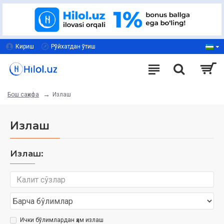
Кириш
Рўйхатдан ўтиш
Излаш
Бош саҳифа
Излаш
Излаш:
Ички бўлимлардан ҳам излаш