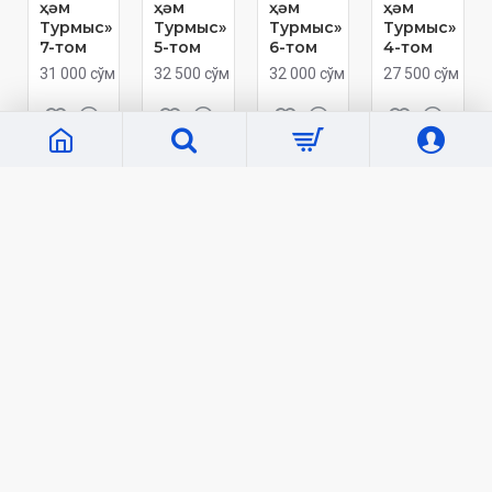
ҳәм
ҳәм
ҳәм
ҳәм
Турмыс»
Турмыс»
Турмыс»
Турмыс»
7-том
5-том
6-том
4-том
31 000 сўм
32 500 сўм
32 000 сўм
27 500 сўм
Кўп кўрилганлар
«Бахтиёр оила»
«Тафсири Ҳилол» 6 жилд