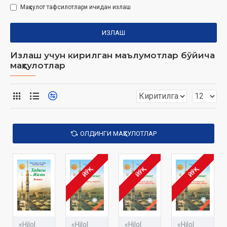
Маҳсулот тафсилотлари ичидан излаш
ИЗЛАШ
Излаш учун кирилган маълумотлар бўйича
маҳсулотлар
ОЛДИНГИ МАҲСУЛОТЛАР
ЙЎҚ
ЙЎҚ
ЙЎҚ
«Hilol
«Hilol
«Hilol
«Hilol