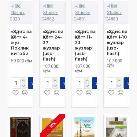
«Hilol
«Hilol
«Hilol
«Hilol
Nashr»
Studio»
Studio»
Studio»
C320
C4882
C4881
C4880
«Ҳадис ва
«Ҳадис ва
«Ҳадис ва
«Ҳадис ва
Ҳаёт» 4-
Ҳаёт» 24-
Ҳаёт» 11-
Ҳаёт» 1-10
жуз.
37
23
жузлар
Поклик
жузлар
жузлар
(usb-
китоби
(usb-
(usb-
flash)
flash)
flash)
50 000 сўм
107 000
сўм
107 000
107 000
сўм
сўм
ЙЎҚ