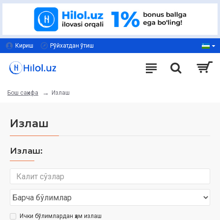
Кириш
Рўйхатдан ўтиш
Излаш
Бош саҳифа
Излаш
Излаш:
Ички бўлимлардан ҳам излаш