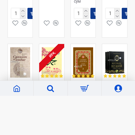
сўм
ЙЎҚ
«Hilol
«G`afur
«Hilol
«Imom
Nashr»
G`ulom»
Nashr»
Buxoriy
C3982
3951
C3888
xalqaro
ilmiy-
«Суннат
«Аёллар
«Олтин
tadqiqot
ва
ҳақида
силсила»
markazi»
ҳадис»
муборак
–
3850
қирқ
«Сунани
23 000 сўм
ҳадис
Абу