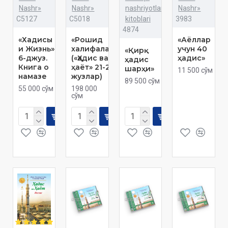
Nashr»
Nashr»
nashriyotlar
Nashr»
C5127
C5018
kitoblari
3983
4874
«Хадисы
«Рошид
«Аёллар
и Жизнь»
халифалар»
учун 40
«Қирқ
6-джуз.
(«Ҳадис ва
ҳадис»
ҳадис
Книга о
ҳаёт» 21-22-
шарҳи»
11 500 сўм
намазе
жузлар)
89 500 сўм
55 000 сўм
198 000
сўм