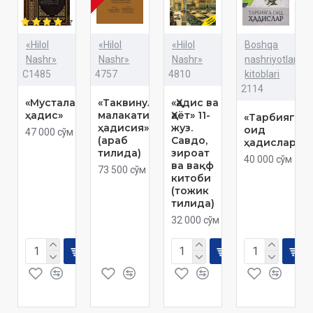
«Hilol
«Hilol
«Hilol
Boshqa
Nashr»
Nashr»
Nashr»
nashriyotlar
C1485
4757
4810
kitoblari
2114
«Мусталаҳул
«Таквинул
«Ҳадис ва
ҳадис»
малакатил
Ҳаёт» 11-
«Тарбияга
ҳадисия»
жуз.
оид
47 000 сўм
(араб
Савдо,
ҳадислар»
тилида)
зироат
40 000 сўм
ва вақф
73 500 сўм
китоби
(тожик
тилида)
32 000 сўм