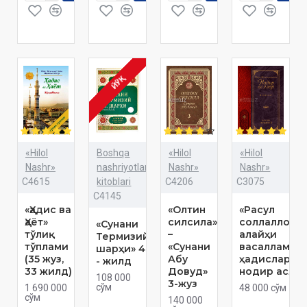
ЙЎҚ
«Hilol
Boshqa
«Hilol
«Hilol
Nashr»
nashriyotlar
Nashr»
Nashr»
C4615
kitoblari
C4206
C3075
C4145
«Ҳадис ва
«Олтин
«Расул
Ҳаёт»
силсила»
соллаллоҳу
«Сунани
тўлиқ
–
алайҳи
Термизий
тўплами
«Сунани
васаллам
шарҳи» 4
(35 жуз,
Абу
ҳадисларид
- жилд
33 жилд)
Довуд»
нодир аслла
108 000
3-жуз
сўм
1 690 000
48 000 сўм
сўм
140 000