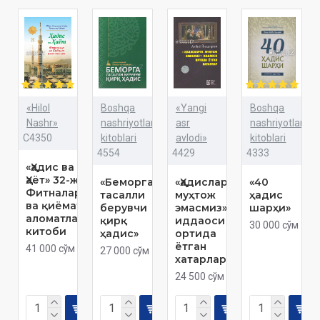
«Hilol
Boshqa
«Yangi
Boshqa
Nashr»
nashriyotlar
asr
nashriyotlar
C4350
kitoblari
avlodi»
kitoblari
4554
4429
4333
«Ҳадис ва
Ҳаёт» 32-жуз.
«Беморга
«Ҳадисларга
«40
Фитналар
тасалли
муҳтож
ҳадис
ва қиёмат
берувчи
эмасмиз»
шарҳи»
аломатлари
қирқ
иддаоси
30 000 сўм
китоби
ҳадис»
ортида
ётган
41 000 сўм
27 000 сўм
хатарлар
24 500 сўм