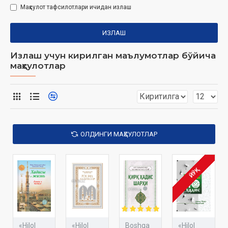
Маҳсулот тафсилотлари ичидан излаш
ИЗЛАШ
Излаш учун кирилган маълумотлар бўйича
маҳсулотлар
ОЛДИНГИ МАҲСУЛОТЛАР
ЙЎҚ
«Hilol
«Hilol
Boshqa
«Hilol