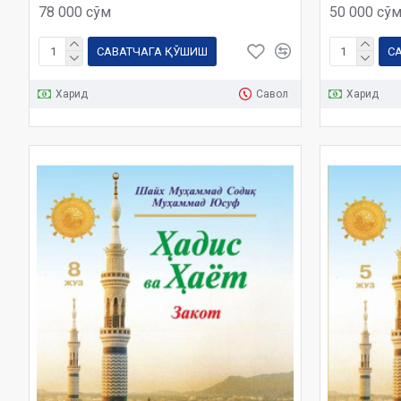
78 000 сўм
50 000 сў
САВАТЧАГА ҚЎШИШ
С
Харид
Савол
Харид