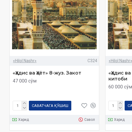
«Hilol Nashr»
C324
«Hilol Nashr
«Ҳадис ва Ҳаёт» 8-жуз. Закот
«Ҳадис ва
китоби
47 000 сўм
60 000 сў
САВАТЧАГА ҚЎШИШ
С
Харид
Савол
Харид