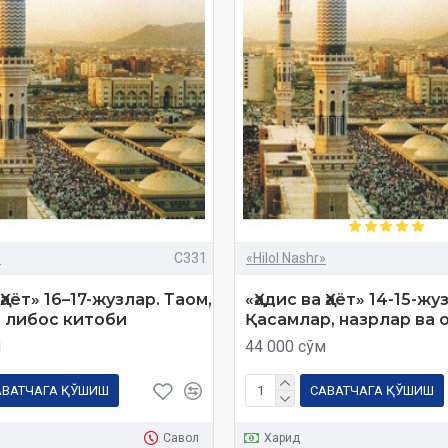
»
C331
«Hilol Nashr»
 Ҳаёт» 16–17-жузлар. Таом,
«Ҳадис ва Ҳаёт» 14-15-жуз
 либос китоби
Қасамлар, назрлар ва 
м
44 000 сўм
АВАТЧАГА ҚЎШИШ
САВАТЧАГА ҚЎШИШ
Савол
Харид