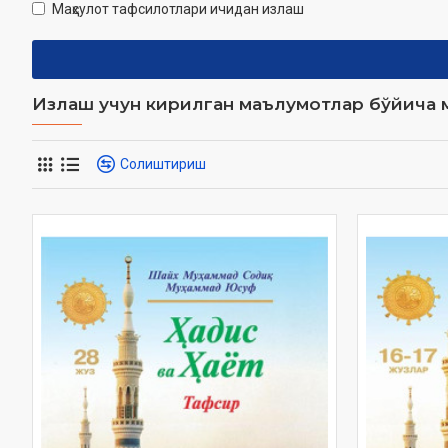
Маҳсулот тафсилотлари ичидан излаш
Излаш учун кирилган маълумотлар бўйича м
Солиштириш