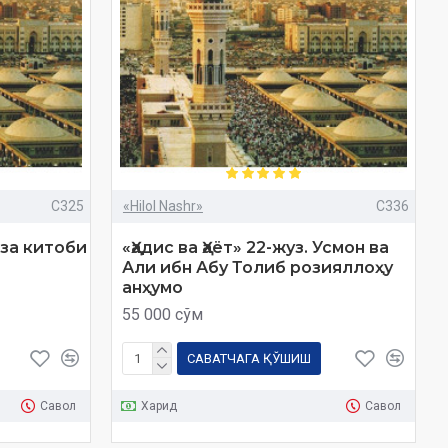
C325
«Hilol Nashr»
C336
Рўза китоби
«Ҳадис ва Ҳаёт» 22-жуз. Усмон ва
Али ибн Абу Толиб розияллоҳу
анҳумо
55 000 сўм
САВАТЧАГА ҚЎШИШ
Савол
Харид
Савол