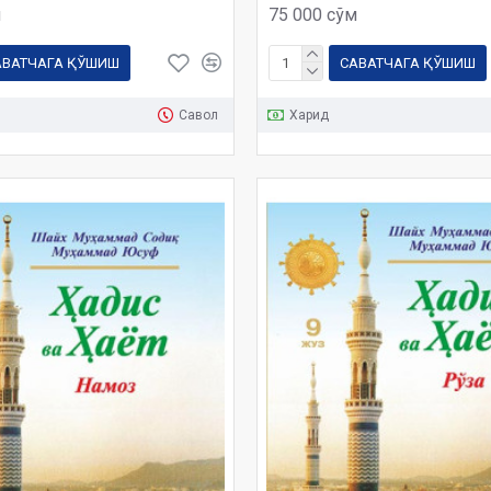
м
75 000 сўм
АВАТЧАГА ҚЎШИШ
САВАТЧАГА ҚЎШИШ
Савол
Харид