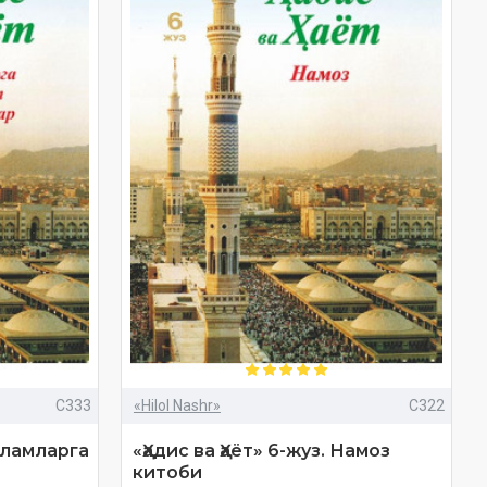
C333
«Hilol Nashr»
C322
 Оламларга
«Ҳадис ва Ҳаёт» 6-жуз. Намоз
китоби