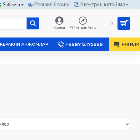
Етказиб бериш
Электрон китоблар
Ўзбекча
0
Кириш
Рўйхатдан ўтиш
+998712175999
КЕРАКЛИ АНЖОМЛАР
ЯНГИЛИ