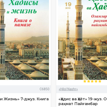
»
C6850
«Hilol Nashr»
и Жизнь» 7-джуз. Книга
«Ҳадис ва Ҳаёт» 19-жуз.
раҳмат Пайғамбар