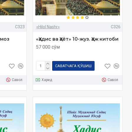
C323
«Hilol Nashr»
C326
амоз
«Ҳадис ва Ҳаёт» 10-жуз. Ҳаж китоби
57 000 сўм
САВАТЧАГА ҚЎШИШ
Савол
Харид
Савол