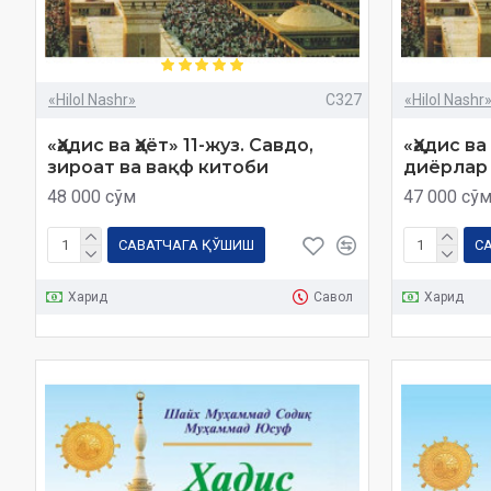
«Hilol Nashr»
C327
«Hilol Nashr
«Ҳадис ва Ҳаёт» 11-жуз. Савдо,
«Ҳадис ва
зироат ва вақф китоби
диёрлар
48 000 сўм
47 000 сў
САВАТЧАГА ҚЎШИШ
С
Харид
Савол
Харид