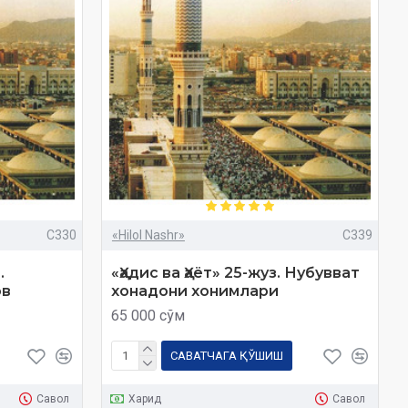
C330
«Hilol Nashr»
C339
.
«Ҳадис ва Ҳаёт» 25-жуз. Нубувват
ов
хонадони хонимлари
65 000 сўм
САВАТЧАГА ҚЎШИШ
Савол
Харид
Савол