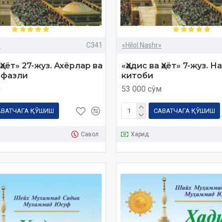
»
C341
«Hilol Nashr»
 Ҳаёт» 27-жуз. Ахёрлар ва
«Ҳадис ва Ҳаёт» 7-жуз. Н
 фазли
китоби
м
53 000 сўм
АВАТЧАГА ҚЎШИШ
САВАТЧАГА ҚЎШИШ
Савол
Харид