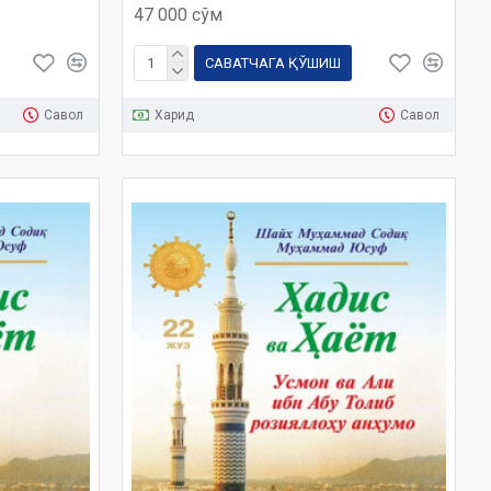
47 000 сўм
САВАТЧАГА ҚЎШИШ
Савол
Харид
Савол