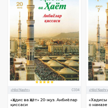
«Hilol Nashr»
C334
«Hilol Nashr
«Ҳадис ва Ҳаёт» 20-жуз. Анбиёлар
«Хадисы 
қиссаси
о намазе