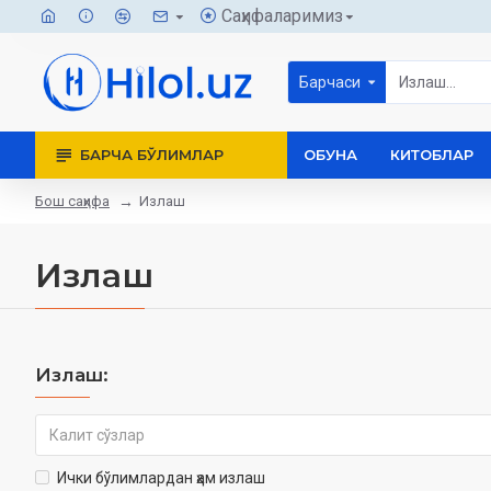
Саҳифаларимиз
Барчаси
БАРЧА БЎЛИМЛАР
ОБУНА
КИТОБЛАР
Бош саҳифа
Излаш
Излаш
Излаш:
Ички бўлимлардан ҳам излаш