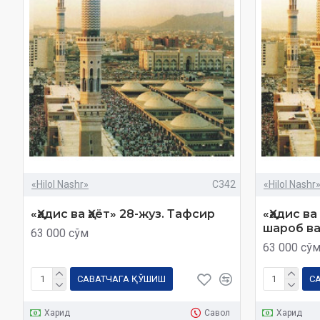
«Hilol Nashr»
C342
«Hilol Nashr
«Ҳадис ва Ҳаёт» 28-жуз. Тафсир
«Ҳадис ва
шароб ва
63 000 сўм
63 000 сў
САВАТЧАГА ҚЎШИШ
С
Харид
Савол
Харид