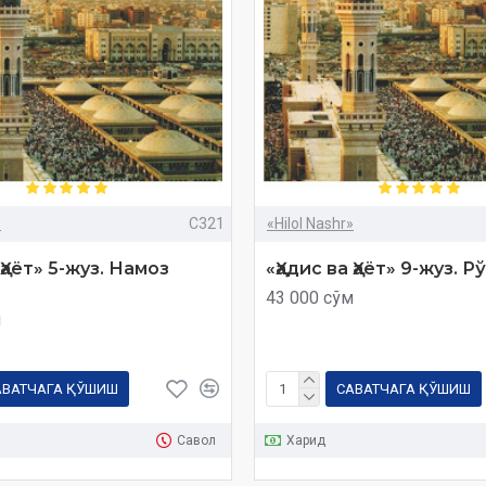
»
C321
«Hilol Nashr»
 Ҳаёт» 5-жуз. Намоз
«Ҳадис ва Ҳаёт» 9-жуз. 
43 000 сўм
м
АВАТЧАГА ҚЎШИШ
САВАТЧАГА ҚЎШИШ
Савол
Харид