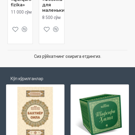
fizika»
для
маленьких»
11 000 сўм
8 500 сўм
Сиз рўйхатнинг охирига етдингиз.
Кўп кўрилганлар