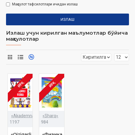
Маҳсулот тафсилотлари ичидан излаш
ИЗЛАШ
Излаш учун кирилган маълумотлар бўйича
маҳсулотлар
ЙЎҚ
ЙЎҚ
«Akademnashr»
«Sharq»
1197
984
«Qiziqarli
«Физика