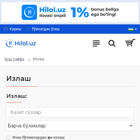
Кириш
Рўйхатдан ўтиш
Излаш
Бош саҳифа
Излаш
Излаш:
Ички бўлимлардан ҳам излаш