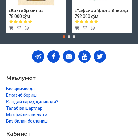
«Бахтиёр оила»
«Тафсири Ҳилол» 6 жилд
78 000 сўм
792 000 сўм
Маълумот
Биз ҳақимизда
Етказиб бериш
Қандай харид қилинади?
Талаб ва шартлар
Махфийлик сиёсати
Биз билан боғланиш
Кабинет