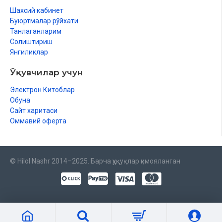
Шахсий кабинет
Буюртмалар рўйхати
Танлаганларим
Солиштириш
Янгиликлар
Ўқувчилар учун
Электрон Китоблар
Обуна
Сайт харитаси
Оммавий оферта
© Hilol Nashr 2014–2025. Барча ҳуқуқлар ҳимояланган