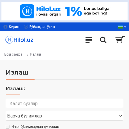
Кириш
Рўйхатдан ўтиш
Излаш
Бош саҳифа
Излаш
Излаш:
Ички бўлимлардан ҳам излаш