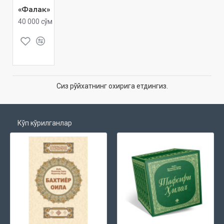
«Фалак»
40 000 сўм
Сиз рўйхатнинг охирига етдингиз.
Кўп кўрилганлар