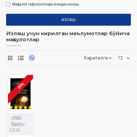
Маҳсулот тафсилотлари ичидан излаш
ИЗЛАШ
Излаш учун кирилган маълумотлар бўйича
маҳсулотлар
ЙЎҚ
«Hilol
Nashr»
C315