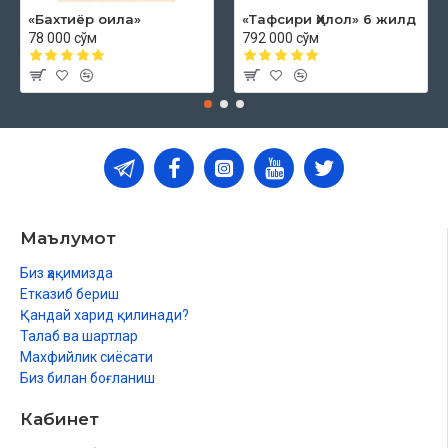
«Бахтиёр оила»
«Тафсири Ҳилол» 6 жилд
78 000 сўм
792 000 сўм
Маълумот
Биз ҳақимизда
Етказиб бериш
Қандай харид қилинади?
Талаб ва шартлар
Махфийлик сиёсати
Биз билан боғланиш
Кабинет