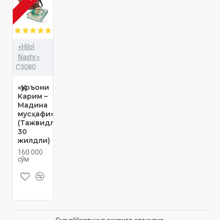
«Hilol
Nashr»
C3080
«Қуръони
Карим –
Мадина
мусҳафи»
(Тажвидли,
30
жилдли)
160 000
сўм