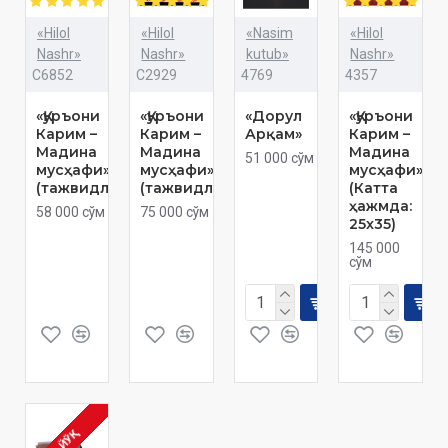
«Hilol
«Hilol
«Nasim
«Hilol
Nashr»
Nashr»
kutub»
Nashr»
C6852
C2929
4769
4357
«Қуръони
«Қуръони
«Дорул
«Қуръони
Карим –
Карим –
Арқам»
Карим –
Мадина
Мадина
Мадина
51 000 сўм
мусҳафи»
мусҳафи»
мусҳафи»
(тажвидли)
(тажвидли)
(Катта
ҳажмда:
58 000 сўм
75 000 сўм
25x35)
145 000
сўм
ЙЎҚ