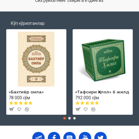
Сиз рўйхатнинг охирига етдингиз.
Кўп кўрилганлар
«Бахтиёр оила»
«Тафсири Ҳилол» 6 жилд
78 000 сўм
792 000 сўм