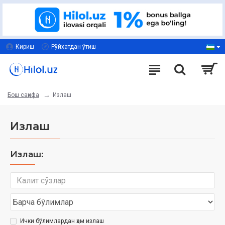
Кириш
Рўйхатдан ўтиш
Излаш
Бош саҳифа
Излаш
Излаш:
Ички бўлимлардан ҳам излаш