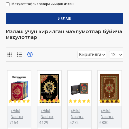
Маҳсулот тафсилотлари ичидан излаш
ИЗЛАШ
Излаш учун кирилган маълумотлар бўйича
маҳсулотлар
«Hilol
«Hilol
«Hilol
«Hilol
Nashr»
Nashr»
Nashr»
Nashr»
7154
4129
5272
6830