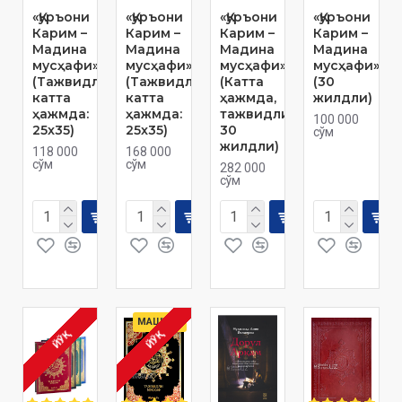
«Қуръони
«Қуръони
«Қуръони
«Қуръони
Карим –
Карим –
Карим –
Карим –
Мадина
Мадина
Мадина
Мадина
мусҳафи»
мусҳафи»
мусҳафи»
мусҳафи»
(Тажвидли,
(Тажвидли,
(Катта
(30
катта
катта
ҳажмда,
жилдли)
ҳажмда:
ҳажмда:
тажвидли,
100 000
25x35)
25x35)
30
сўм
жилдли)
118 000
168 000
сўм
сўм
282 000
сўм
МАШҲУР
ЙЎҚ
ЙЎҚ