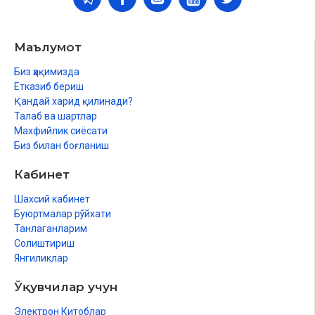
Маълумот
Биз ҳақимизда
Етказиб бериш
Қандай харид қилинади?
Талаб ва шартлар
Махфийлик сиёсати
Биз билан боғланиш
Кабинет
Шахсий кабинет
Буюртмалар рўйхати
Танлаганларим
Солиштириш
Янгиликлар
Ўқувчилар учун
Электрон Китоблар