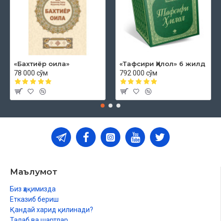
«Бахтиёр оила»
«Тафсири Ҳилол» 6 жилд
78 000 сўм
792 000 сўм
Маълумот
Биз ҳақимизда
Етказиб бериш
Қандай харид қилинади?
Талаб ва шартлар