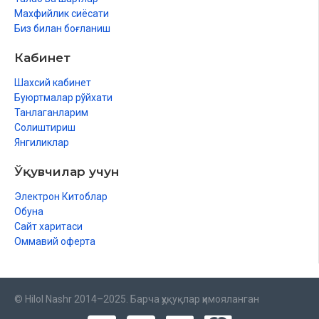
Махфийлик сиёсати
Биз билан боғланиш
Кабинет
Шахсий кабинет
Буюртмалар рўйхати
Танлаганларим
Солиштириш
Янгиликлар
Ўқувчилар учун
Электрон Китоблар
Обуна
Сайт харитаси
Оммавий оферта
© Hilol Nashr 2014–2025. Барча ҳуқуқлар ҳимояланган