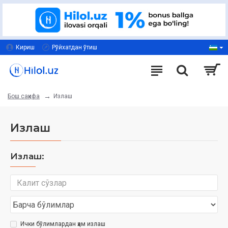
Кириш
Рўйхатдан ўтиш
Излаш
Бош саҳифа
Излаш
Излаш:
Ички бўлимлардан ҳам излаш