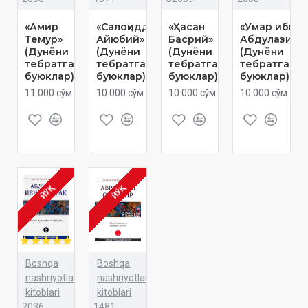
«Амир
«Салоҳиддин
«Ҳасан
«Умар ибн
Темур»
Айюбий»
Басрий»
Абдулазиз»
(Дунёни
(Дунёни
(Дунёни
(Дунёни
тебратган
тебратган
тебратган
тебратган
буюклар)
буюклар)
буюклар)
буюклар)
11 000 сўм
10 000 сўм
10 000 сўм
10 000 сўм
ЙЎҚ
ЙЎҚ
Boshqa
Boshqa
nashriyotlar
nashriyotlar
kitoblari
kitoblari
2036
1481