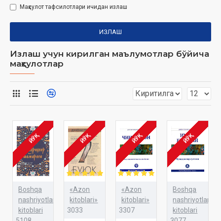
Маҳсулот тафсилотлари ичидан излаш
ИЗЛАШ
Излаш учун кирилган маълумотлар бўйича
маҳсулотлар
ЙЎҚ
ЙЎҚ
ЙЎҚ
ЙЎҚ
Boshqa
«Azon
«Azon
Boshqa
nashriyotlar
kitoblari»
kitoblari»
nashriyotlar
kitoblari
3033
3307
kitoblari
5108
3077