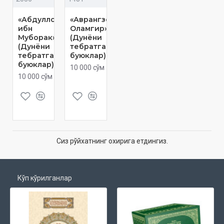
«Абдуллоҳ
«Аврангзеб
ибн
Оламгир»
Муборак»
(Дунёни
(Дунёни
тебратган
тебратган
буюклар)
буюклар)
10 000 сўм
10 000 сўм
Сиз рўйхатнинг охирига етдингиз.
Кўп кўрилганлар