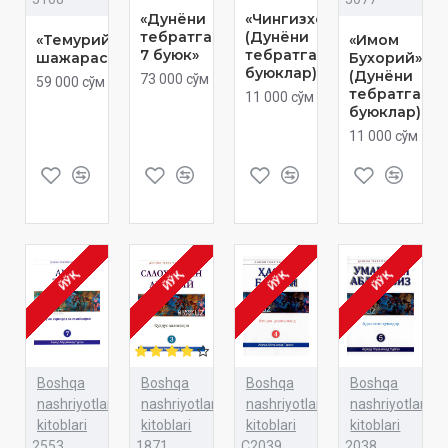
«Дунёни
«Чингизхон»
тебратган
(Дунёни
«Темурийлар
«Имом
7 буюк»
тебратган
шажараси»
Бухорий»
буюклар)
(Дунёни
73 000 сўм
59 000 сўм
тебратган
11 000 сўм
буюклар)
11 000 сўм
ЙЎҚ
ЙЎҚ
ЙЎҚ
ЙЎҚ
Boshqa
Boshqa
Boshqa
Boshqa
nashriyotlar
nashriyotlar
nashriyotlar
nashriyotlar
kitoblari
kitoblari
kitoblari
kitoblari
2553
1871
C2039
2038