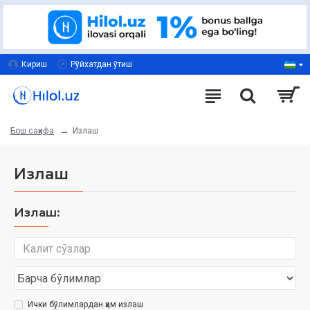
Кириш
Рўйхатдан ўтиш
Излаш
Бош саҳифа
Излаш
Излаш:
Ички бўлимлардан ҳам излаш