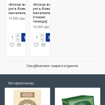
«Бозор ва
«Бозор ва
унга боғлиқ
унга боғлиқ
масалалар»
масалалар»
(тожик
19 000 сўм
тилида)
16 000 сўм
Сиз рўйхатнинг охирига етдингиз.
Кўп кўрилганлар