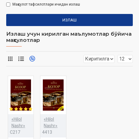
Маҳсулот тафсилотлари ичидан излаш
ИЗЛАШ
Излаш учун кирилган маълумотлар бўйича
маҳсулотлар
«Hilol
«Hilol
Nashr»
Nashr»
C217
4413