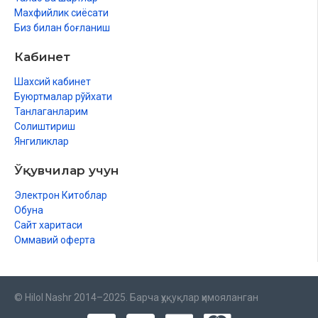
Махфийлик сиёсати
Биз билан боғланиш
Кабинет
Шахсий кабинет
Буюртмалар рўйхати
Танлаганларим
Солиштириш
Янгиликлар
Ўқувчилар учун
Электрон Китоблар
Обуна
Сайт харитаси
Оммавий оферта
© Hilol Nashr 2014–2025. Барча ҳуқуқлар ҳимояланган