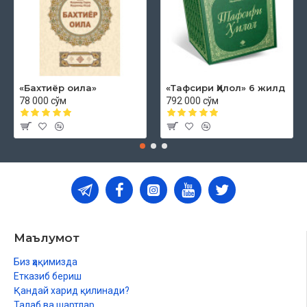
«Бахтиёр оила»
«Тафсири Ҳилол» 6 жилд
78 000 сўм
792 000 сўм
Маълумот
Биз ҳақимизда
Етказиб бериш
Қандай харид қилинади?
Талаб ва шартлар