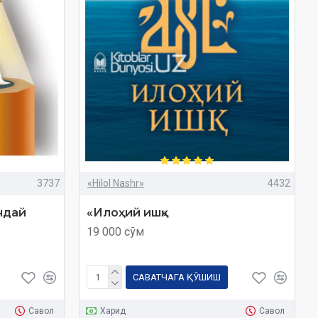
3737
«Hilol Nashr»
4432
ндай
«Илоҳий ишқ»
19 000 сўм
САВАТЧАГА ҚЎШИШ
Савол
Харид
Савол