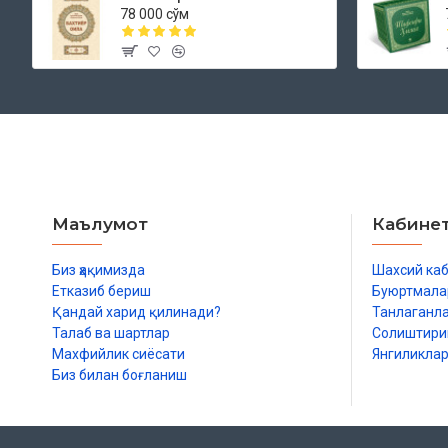
78 000 сўм
Маълумот
Кабине
Биз ҳақимизда
Шахсий ка
Етказиб бериш
Буюртмала
Қандай харид қилинади?
Танлаганл
Талаб ва шартлар
Солиштир
Махфийлик сиёсати
Янгиликла
Биз билан боғланиш