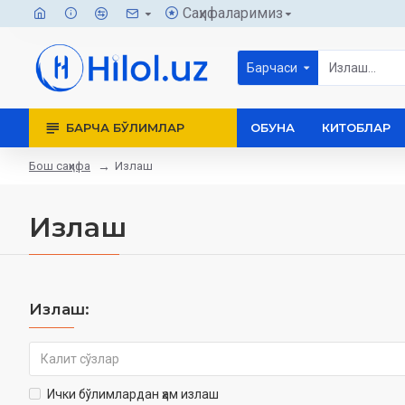
Саҳифаларимиз
Барчаси
БАРЧА БЎЛИМЛАР
ОБУНА
КИТОБЛАР
Бош саҳифа
Излаш
Излаш
Излаш:
Ички бўлимлардан ҳам излаш