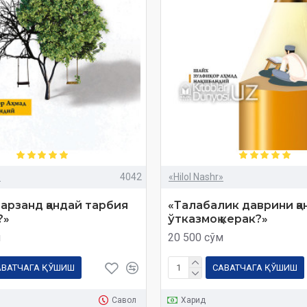
»
4042
«Hilol Nashr»
арзанд қандай тарбия
«Талабалик даврини қа
?»
ўтказмоқ керак?»
м
20 500 сўм
АВАТЧАГА ҚЎШИШ
САВАТЧАГА ҚЎШИШ
Савол
Харид