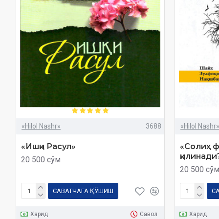
«Hilol Nashr»
3688
«Hilol Nashr
«Ишқи Расул»
«Солиҳ ф
қилинади
20 500 сўм
20 500 сў
САВАТЧАГА ҚЎШИШ
С
Харид
Савол
Харид