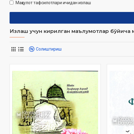
Маҳсулот тафсилотлари ичидан излаш
Излаш учун кирилган маълумотлар бўйича м
Солиштириш