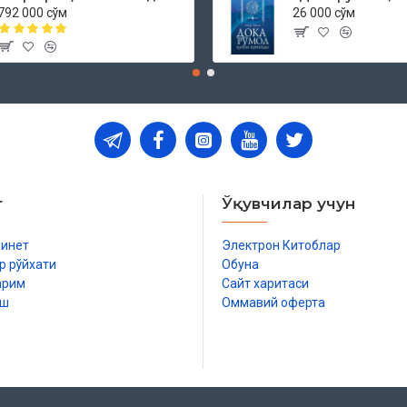
792 000 сўм
26 000 сўм
т
Ўқувчилар учун
бинет
Электрон Китоблар
р рўйхати
Обуна
арим
Сайт харитаси
иш
Оммавий оферта
р