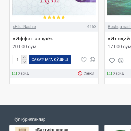
«Hilol Nashr»
4153
Boshqa nashr
«Иффат ва ҳаё»
«Илоҳий 
20 000 сўм
17 000 сў
САВАТЧАГА ҚЎШИШ
Харид
Савол
Харид
Кўп кўрилганлар
«Бахтиёр оила»