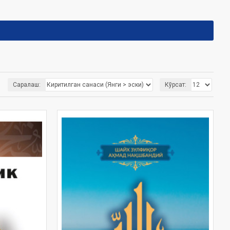
Саралаш:
Кўрсат: