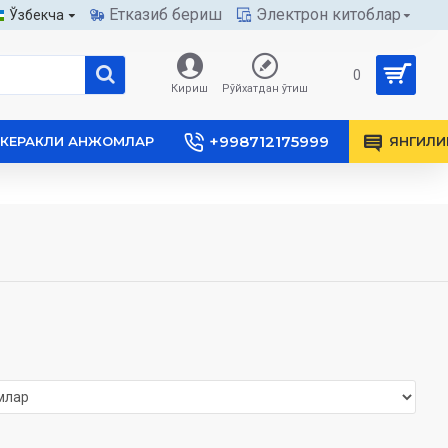
Етказиб бериш
Электрон китоблар
Ўзбекча
0
Кириш
Рўйхатдан ўтиш
+998712175999
КЕРАКЛИ АНЖОМЛАР
ЯНГИЛИ