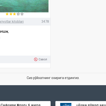
iyotlar kitoblari
3478
ишқ»
м
Савол
Сиз рўйхатнинг охирига етдингиз.
«Тафсири Ҳилол» 6 жилд