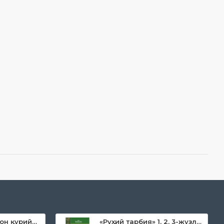
«Дока рўмол қачон қурийди»
«Руҳий тарбия» 1, 2, 3-жузлар