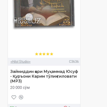
«Hilol Studio»
C3636
Зайниддин қори Муҳаммад Юсуф
- Қуръони Карим тўлиқ тиловати
(МР3)
20 000 сўм