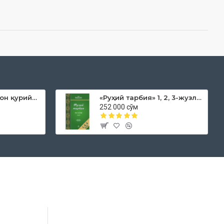
«Дока рўмол қачон қурийди»
«Руҳий тарбия» 1, 2, 3-жузлар
252 000 сўм