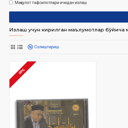
Маҳсулот тафсилотлари ичидан излаш
Излаш учун кирилган маълумотлар бўйича м
Солиштириш
ЙЎҚ