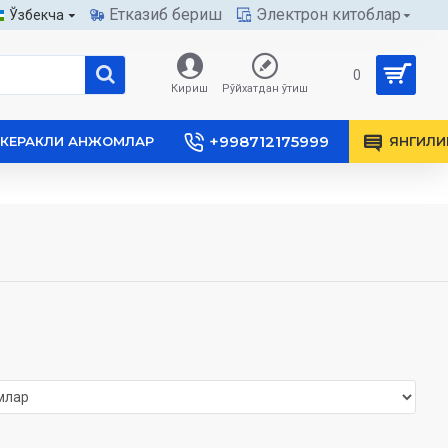
Етказиб бериш
Электрон китоблар
Ўзбекча
0
Кириш
Рўйхатдан ўтиш
+998712175999
КЕРАКЛИ АНЖОМЛАР
ЯНГИЛИ