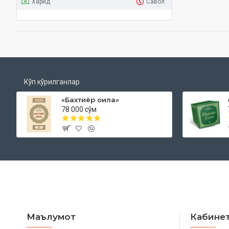
Харид
Савол
Кўп кўрилганлар
«Бахтиёр оила»
78 000 сўм
Маълумот
Кабине