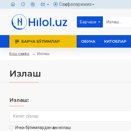
Саҳифаларимиз
Барчаси
БАРЧА БЎЛИМЛАР
ОБУНА
КИТОБЛАР
Бош саҳифа
Излаш
Излаш
Излаш:
Ички бўлимлардан ҳам излаш