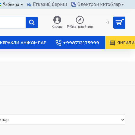
Етказиб бериш
Электрон китоблар
Ўзбекча
0
Кириш
Рўйхатдан ўтиш
+998712175999
КЕРАКЛИ АНЖОМЛАР
ЯНГИЛИ