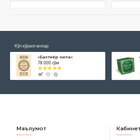
Кўп кўрилганлар
«Бахтиёр оила»
78 000 сўм
Маълумот
Кабине