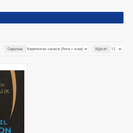
Саралаш:
Кўрсат: