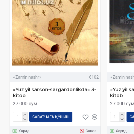
«Zamin nashr»
6102
«Zamin nas
«Yuz yil sarson-sargardonlikda» 3-
«Yuz yil 
kitob
kitob
27 000 сўм
27 000 сў
САВАТЧАГА ҚЎШИШ
С
Харид
Савол
Харид