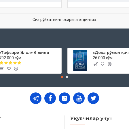
Сиз рўйхатнинг охирига етдингиз.
«Тафсири Ҳилол» 6 жилд
792 000 сўм
26 000 сўм
т
Ўқувчилар учун