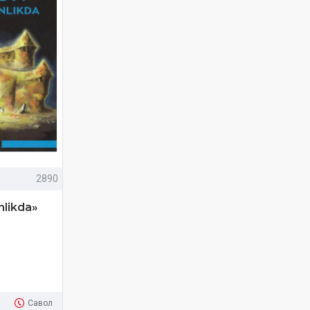
2890
nlikda»
Савол