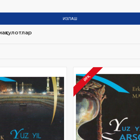
ИЗЛАШ
аҳсулотлар
ЙЎҚ