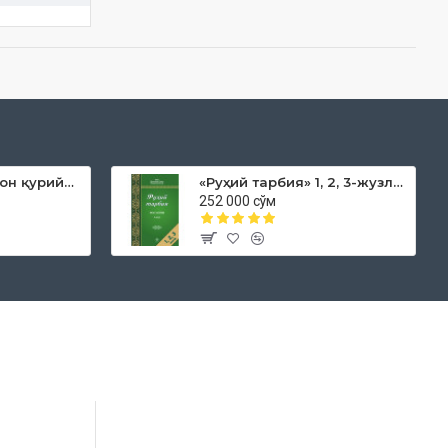
«Дока рўмол қачон қурийди»
«Руҳий тарбия» 1, 2, 3-жузлар
252 000 сўм