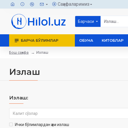
Саҳифаларимиз
Барчаси
БАРЧА БЎЛИМЛАР
ОБУНА
КИТОБЛАР
Бош саҳифа
Излаш
Излаш
Излаш:
Ички бўлимлардан ҳам излаш