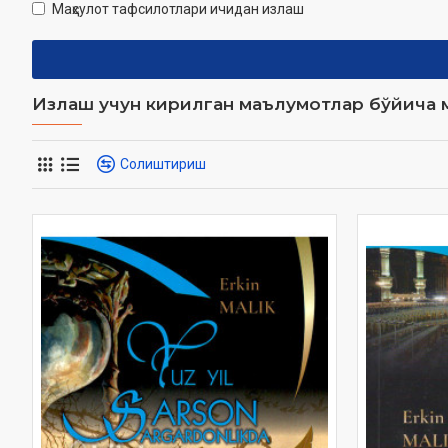
Маҳсулот тафсилотлари ичидан излаш
Излаш учун кирилган маълумотлар бўйича м
Солиштириш