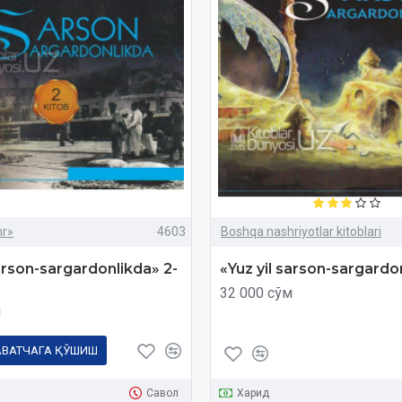
hr»
4603
Boshqa nashriyotlar kitoblari
sarson-sargardonlikda» 2-
«Yuz yil sarson-sargardo
32 000 сўм
м
АВАТЧАГА ҚЎШИШ
Савол
Харид