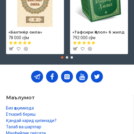
«Бахтиёр оила»
«Тафсири Ҳилол» 6 жилд
78 000 сўм
792 000 сўм
Маълумот
Биз ҳақимизда
Етказиб бериш
Қандай харид қилинади?
Талаб ва шартлар
Махфийлик сиёсати