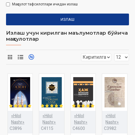
Маҳсулот тафсилотлари ичидан излаш
ИЗЛАШ
Излаш учун кирилган маълумотлар бўйича
маҳсулотлар
«Hilol
«Hilol
«Hilol
«Hilol
Nashr»
Nashr»
Nashr»
Nashr»
C3896
C4115
C4600
C3982