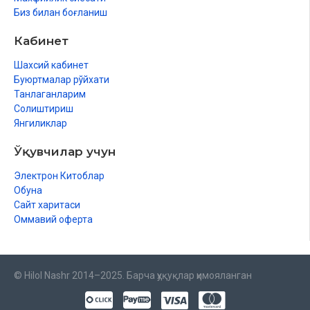
Биз билан боғланиш
Кабинет
Шахсий кабинет
Буюртмалар рўйхати
Танлаганларим
Солиштириш
Янгиликлар
Ўқувчилар учун
Электрон Китоблар
Обуна
Сайт харитаси
Оммавий оферта
© Hilol Nashr 2014–2025. Барча ҳуқуқлар ҳимояланган