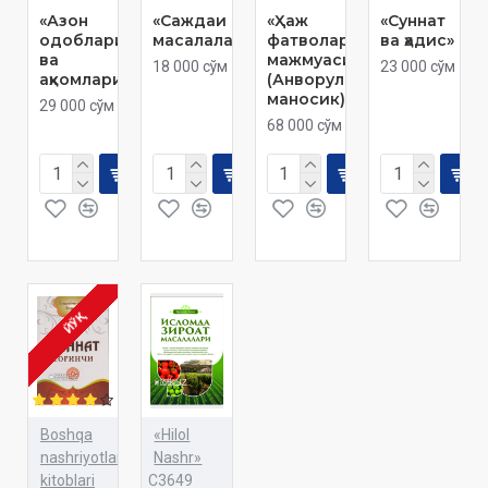
«Азон
«Саждаи саҳв
«Ҳаж
«Суннат
одоблари
масалалари»
фатволари
ва ҳадис»
ва
мажмуаси»
18 000 сўм
23 000 сўм
аҳкомлари»
(Анворул-
маносик)
29 000 сўм
68 000 сўм
ЙЎҚ
Boshqa
«Hilol
nashriyotlar
Nashr»
kitoblari
C3649