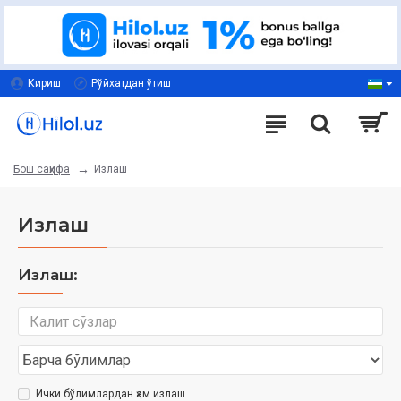
Кириш
Рўйхатдан ўтиш
Излаш
Бош саҳифа
Излаш
Излаш:
Ички бўлимлардан ҳам излаш