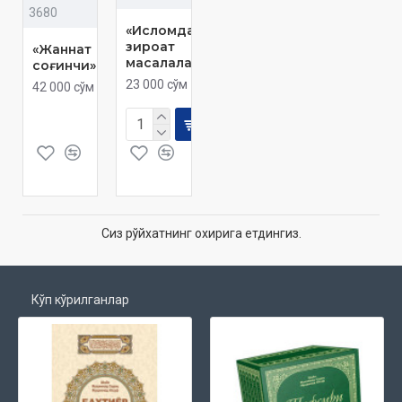
3680
«Исломда
зироат
«Жаннат
масалалари»
соғинчи»
23 000 сўм
42 000 сўм
Сиз рўйхатнинг охирига етдингиз.
Кўп кўрилганлар