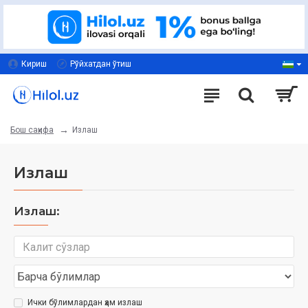
Кириш
Рўйхатдан ўтиш
Излаш
Бош саҳифа
Излаш
Излаш:
Ички бўлимлардан ҳам излаш