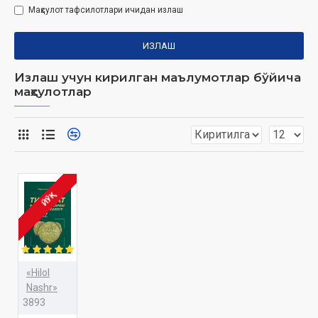
Маҳсулот тафсилотлари ичидан излаш
ИЗЛАШ
Излаш учун кирилган маълумотлар бўйича
маҳсулотлар
ЙЎҚ
«Hilol
Nashr»
3893