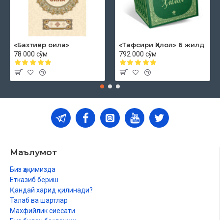
«Бахтиёр оила»
«Тафсири Ҳилол» 6 жилд
78 000 сўм
792 000 сўм
Маълумот
Биз ҳақимизда
Етказиб бериш
Қандай харид қилинади?
Талаб ва шартлар
Махфийлик сиёсати