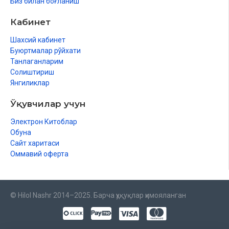
Биз билан боғланиш
Кабинет
Шахсий кабинет
Буюртмалар рўйхати
Танлаганларим
Солиштириш
Янгиликлар
Ўқувчилар учун
Электрон Китоблар
Обуна
Сайт харитаси
Оммавий оферта
© Hilol Nashr 2014–2025. Барча ҳуқуқлар ҳимояланган