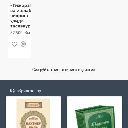
«Тижорат
ва ишлаб
чиқариш
ҳақида
тасаввур»
52 500 сўм
Сиз рўйхатнинг охирига етдингиз.
Кўп кўрилганлар