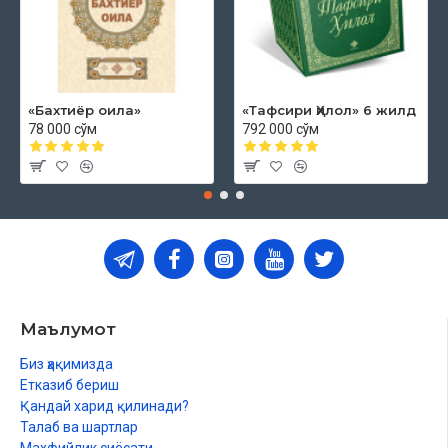
«Бахтиёр оила»
«Тафсири Ҳилол» 6 жилд
78 000 сўм
792 000 сўм
Маълумот
Биз ҳақимизда
Етказиб бериш
Қандай харид қилинади?
Талаб ва шартлар