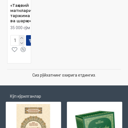
‎«Таҳовий
матнлари
таржима
ва шарҳи»
35 000 сўм
Сиз рўйхатнинг охирига етдингиз.
Кўп кўрилганлар