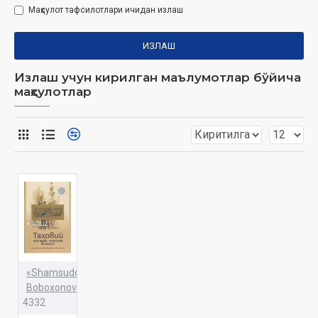
Маҳсулот тафсилотлари ичидан излаш
ИЗЛАШ
Излаш учун кирилган маълумотлар бўйича
маҳсулотлар
«Shamsuddinxon
Boboxonov»
4332