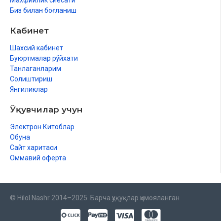
Махфийлик сиёсати
Биз билан боғланиш
Кабинет
Шахсий кабинет
Буюртмалар рўйхати
Танлаганларим
Солиштириш
Янгиликлар
Ўқувчилар учун
Электрон Китоблар
Обуна
Сайт харитаси
Оммавий оферта
© Hilol Nashr 2014–2025. Барча ҳуқуқлар ҳимояланган