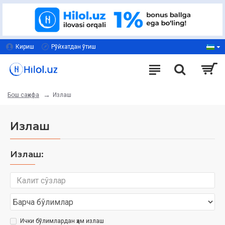
Кириш
Рўйхатдан ўтиш
Излаш
Бош саҳифа
Излаш
Излаш:
Ички бўлимлардан ҳам излаш