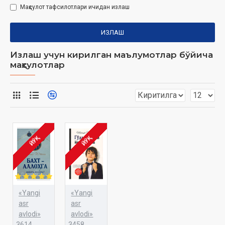
Маҳсулот тафсилотлари ичидан излаш
ИЗЛАШ
Излаш учун кирилган маълумотлар бўйича
маҳсулотлар
ЙЎҚ
ЙЎҚ
«Yangi
«Yangi
asr
asr
avlodi»
avlodi»
3614
3458