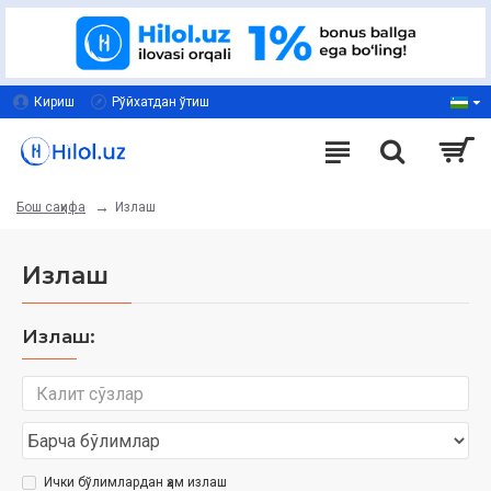
Кириш
Рўйхатдан ўтиш
Излаш
Бош саҳифа
Излаш
Излаш:
Ички бўлимлардан ҳам излаш