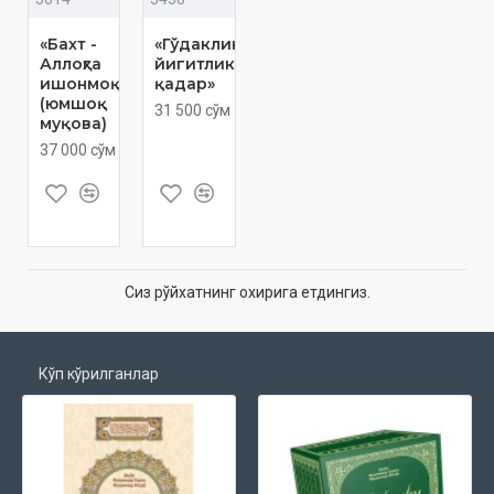
«Бахт -
«Гўдакликдан
Аллоҳга
йигитликка
ишонмоқдир»
қадар»
(юмшоқ
31 500 сўм
муқова)
37 000 сўм
Сиз рўйхатнинг охирига етдингиз.
Кўп кўрилганлар