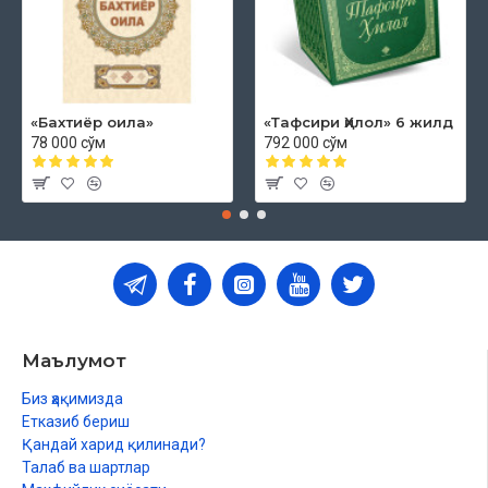
«Бахтиёр оила»
«Тафсири Ҳилол» 6 жилд
78 000 сўм
792 000 сўм
Маълумот
Биз ҳақимизда
Етказиб бериш
Қандай харид қилинади?
Талаб ва шартлар