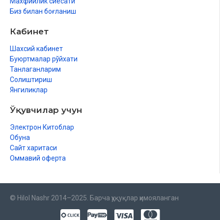
Махфийлик сиёсати
Биз билан боғланиш
Кабинет
Шахсий кабинет
Буюртмалар рўйхати
Танлаганларим
Солиштириш
Янгиликлар
Ўқувчилар учун
Электрон Китоблар
Обуна
Сайт харитаси
Оммавий оферта
© Hilol Nashr 2014–2025. Барча ҳуқуқлар ҳимояланган