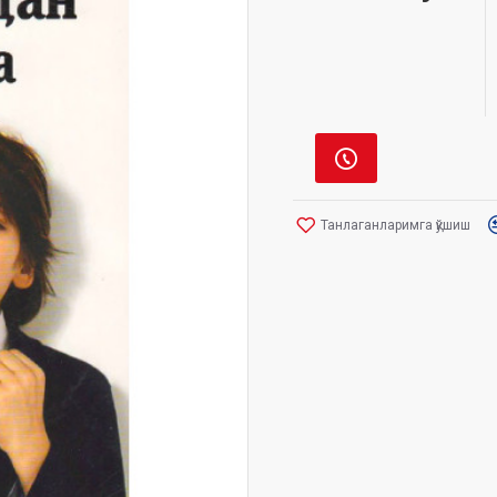
Танлаганларимга қўшиш