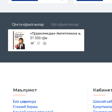
Сўнгги кўрилганлар
Кўп кўрилганлар
«Гўдакликдан йигитликка қадар»
31 500 сўм
Маълумот
Кабине
Биз ҳақимизда
Шахсий ка
Етказиб бериш
Буюртмала