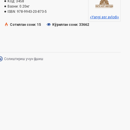
Код:
3458
Вазни:
0.20кг
ISBN:
978-9943-20-873-5
«Yangi asr avlodi»
Сотилган сони: 15
Кўрилган сони: 33662
Солиштириш учун қўшиш