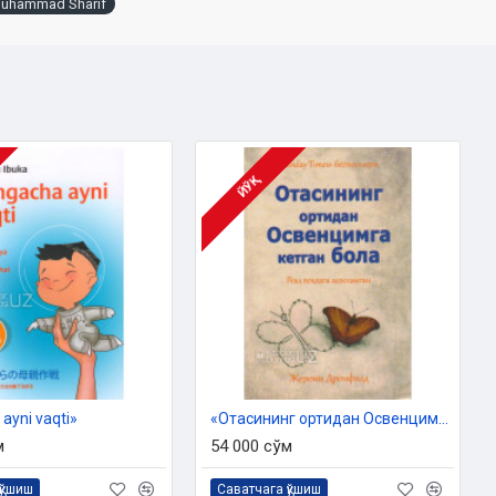
uhammad Sharif
ЙЎҚ
ayni vaqti»
«Отасининг ортидан Освенцимга кетган бола»
м
54 000 сўм
қўшиш
Саватчага қўшиш