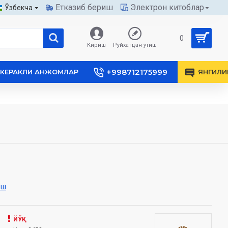
Етказиб бериш
Электрон китоблар
Ўзбекча
0
Кириш
Рўйхатдан ўтиш
+998712175999
КЕРАКЛИ АНЖОМЛАР
ЯНГИЛИ
иш
ЙЎҚ