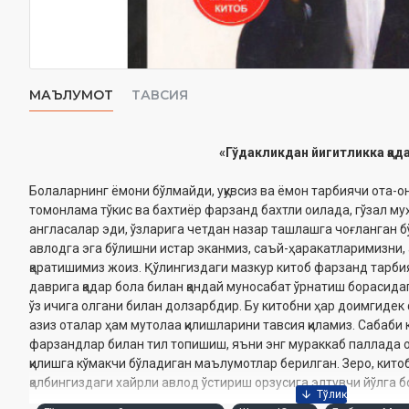
МАЪЛУМОТ
ТАВСИЯ
«Гўдакликдан йигитликка қад
Болаларнинг ёмони бўлмайди, уқувсиз ва ёмон тарбиячи ота-о
томонлама тўкис ва бахтиёр фарзанд бахтли оилада, гўзал м
англасалар эди, ўзларига четдан назар ташлашга чоғланган 
авлодга эга бўлишни истар эканмиз, саъй-ҳаракатларимизни, 
қаратишимиз жоиз. Қўлингиздаги мазкур китоб фарзанд тарби
даврига қадар бола билан қандай муносабат ўрнатиш борасида
ўз ичига олгани билан долзарбдир. Бу китобни ҳар доимгидек 
азиз оталар ҳам мутолаа қилишларини тавсия қиламиз. Сабаби
фарзандлар билан тил топишиш, яъни энг мураккаб паллада от
қилишга кўмакчи бўладиган маълумотлар берилган. Зеро, кит
қалбингиздаги хайрли авлод ўстириш орзусига элтувчи йўлга 