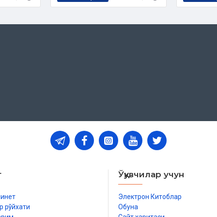
т
Ўқувчилар учун
бинет
Электрон Китоблар
р рўйхати
Обуна