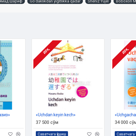
аммад Шариф
Go‘daklikdan yigitlikka qadar
Sheniz Yujel
Boboxon M
ЙЎҚ
ЙЎҚ
азиз»
«Uchdan keyin kech»
«Uchgacha 
37 500 сўм
34 000 сў
Саватчага қўшиш
Саватчага 