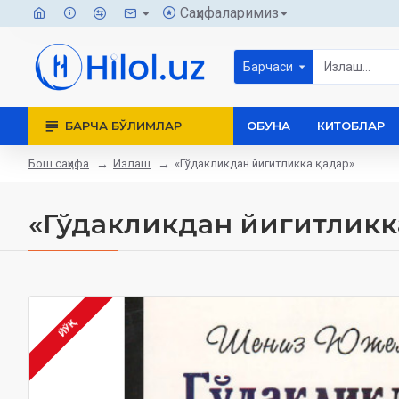
Саҳифаларимиз
Барчаси
БАРЧА БЎЛИМЛАР
ОБУНА
КИТОБЛАР
Бош саҳифа
Излаш
«Гўдакликдан йигитликка қадар»
«Гўдакликдан йигитликка
ЙЎҚ