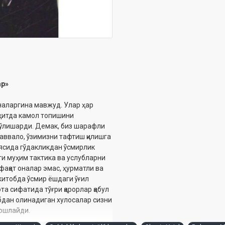
ар»
наларгина мавжуд. Улар ҳар
уҳитда камол топишини
бўлишарди. Демак, биз шарафли
аввало, ўзимизни тафтиш қилишга
ясида гўдакликдан ўсмирлик
ги муҳим тактика ва услубларни
фақат оналар эмас, ҳурматли ва
 китобда ўсмир ёшдаги ўғил
а сифатида тўғри қарорлар қабул
обдан олинадиган хулосалар сизни
бошлайди.