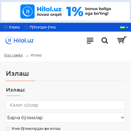
Кириш
Рўйхатдан ўтиш
Излаш
Бош саҳифа
Излаш
Излаш:
Ички бўлимлардан ҳам излаш