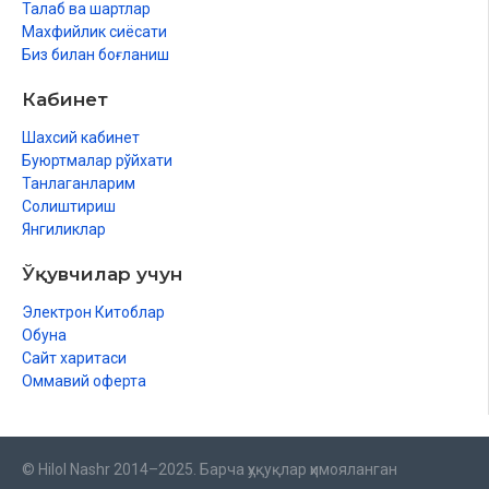
Талаб ва шартлар
Махфийлик сиёсати
Биз билан боғланиш
Кабинет
Шахсий кабинет
Буюртмалар рўйхати
Танлаганларим
Солиштириш
Янгиликлар
Ўқувчилар учун
Электрон Китоблар
Обуна
Сайт харитаси
Оммавий оферта
© Hilol Nashr 2014–2025. Барча ҳуқуқлар ҳимояланган