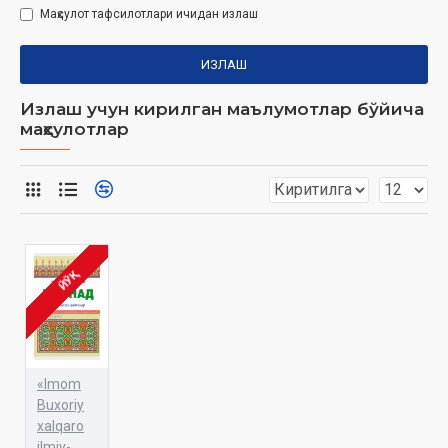
Маҳсулот тафсилотлари ичидан излаш
ИЗЛАШ
Излаш учун кирилган маълумотлар бўйича
маҳсулотлар
ЙЎҚ
«Imom
Buxoriy
xalqaro
ilmiy-