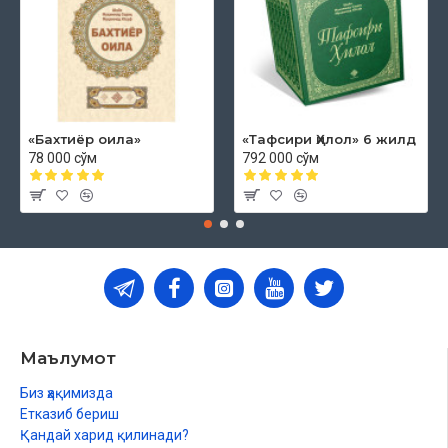
«Бахтиёр оила»
«Тафсири Ҳилол» 6 жилд
78 000 сўм
792 000 сўм
Маълумот
Биз ҳақимизда
Етказиб бериш
Қандай харид қилинади?