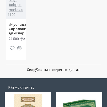
tadqiqot
markazi»
1190
«Муснад»
Сараланган
ҳадислар
24 500 сўм
Сиз рўйхатнинг охирига етдингиз.
Кўп кўрилганлар