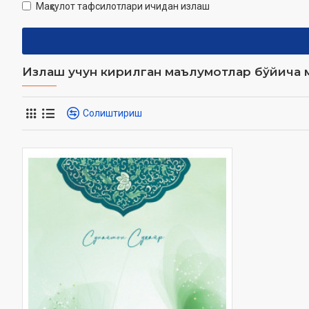
Маҳсулот тафсилотлари ичидан излаш
Излаш учун кирилган маълумотлар бўйича м
Солиштириш