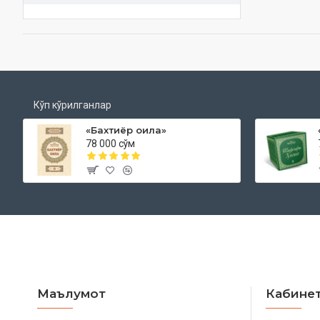
Кўп кўрилганлар
«Бахтиёр оила»
78 000 сўм
Маълумот
Кабине