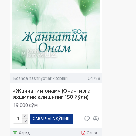
Boshqa nashriyotlar kitoblari
C4788
«Жаннатим онам» (Онангизга
яхшилик қилишнинг 150 йўли)
19 000 сўм
САВАТЧАГА ҚЎШИШ
Харид
Савол