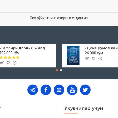
Сиз рўйхатнинг охирига етдингиз.
«Тафсири Ҳилол» 6 жилд
792 000 сўм
26 000 сўм
т
Ўқувчилар учун