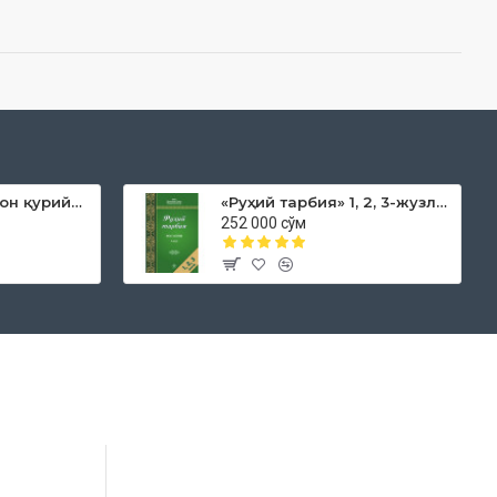
«Дока рўмол қачон қурийди»
«Руҳий тарбия» 1, 2, 3-жузлар
252 000 сўм