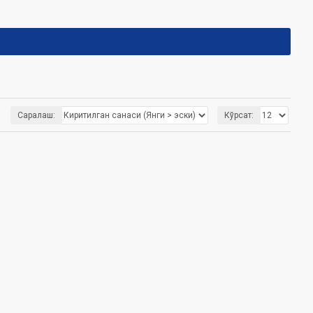
Саралаш:
Кўрсат: