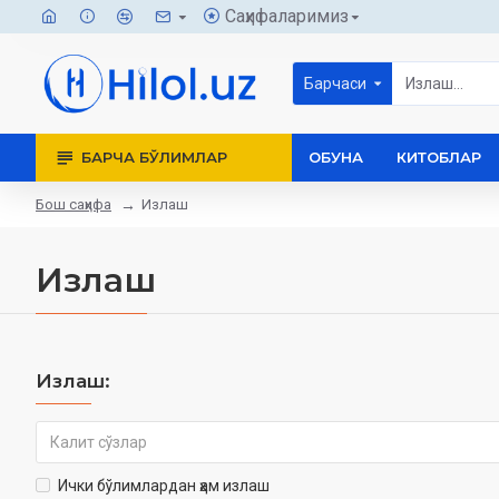
Саҳифаларимиз
Барчаси
БАРЧА БЎЛИМЛАР
ОБУНА
КИТОБЛАР
Бош саҳифа
Излаш
Излаш
Излаш:
Ички бўлимлардан ҳам излаш