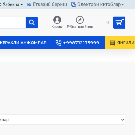
Етказиб бериш
Электрон китоблар
Ўзбекча
0
Кириш
Рўйхатдан ўтиш
+998712175999
КЕРАКЛИ АНЖОМЛАР
ЯНГИЛИ